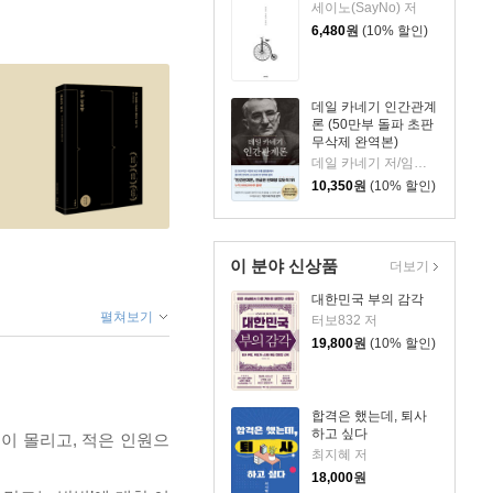
세이노(SayNo) 저
6,480
원
(10% 할인)
데일 카네기 인간관계
론 (50만부 돌파 초판
무삭제 완역본)
데일 카네기 저/임상훈 역
10,350
원
(10% 할인)
이 분야 신상품
더보기
대한민국 부의 감각
펼쳐보기
터보832 저
19,800
원
(10% 할인)
합격은 했는데, 퇴사
하고 싶다
이 몰리고, 적은 인원으
최지혜 저
18,000
원