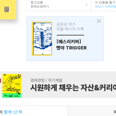
중고상품
이 상품을 팔기
판매요청하기
매입가 4,600
김은성 작가
친필 메시지 수록
---------------
[예스리커버]
빵야 TRIGGER
들이
함께 산 책