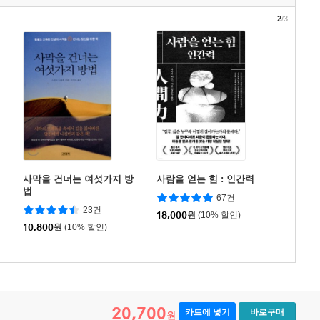
2
/3
사막을 건너는 여섯가지 방
사람을 얻는 힘 : 인간력
법
67건
23건
18,000
원
(10% 할인)
10,800
원
(10% 할인)
20,700
카트에 넣기
바로구매
원