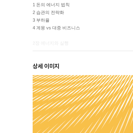
1 돈의 에너지 법칙
2 습관의 전략화
3 부하율
4 계몽 vs 대중 비즈니스
2장 에너지와 실행
1 고요함의 원칙
상세 이미지
2 좋아하는 일 vs 돈이 되는 일
3 실행력의 구조
4 가르치는 자의 자격
3장 사업가의 사고방식
1 설계자의 사고법
2 끌어당김의 종결
3 똑똑함의 저주