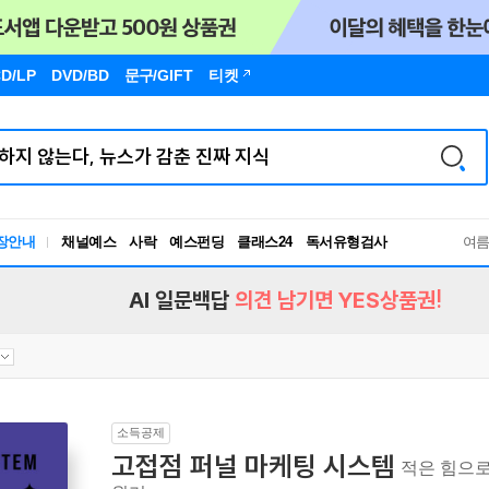
D/LP
DVD/BD
문구
/GIFT
티켓
장안내
채널예스
사락
예스펀딩
클래스24
독서유형검사
여
RBTI Lab
독서유형검사
AI 일문백답
의견 남기면 YES상품권!
소득공제
고접점 퍼널 마케팅 시스템
적은 힘으로 