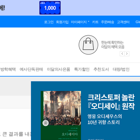
로그인
회원가입
마이페이지
카트
주문/배송
고객센터
Gl
름방학혜택
예사단독판매
이달의사은품
특가할인
추천도서
대량/법인
큰 결과를 내는 법 - 1년 만에 10년 치 성장을 만드는 핵심