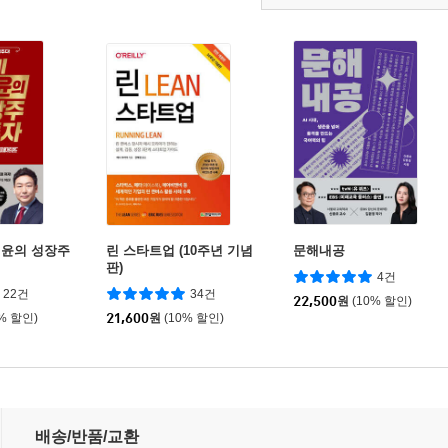
정윤의 성장주
린 스타트업 (10주년 기념
문해내공
판)
4건
22건
34건
22,500
원
(10% 할인)
0% 할인)
21,600
원
(10% 할인)
배송/반품/교환