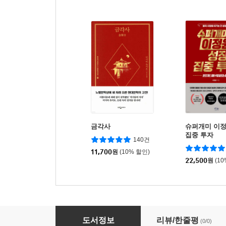
금각사
슈퍼개미 이
집중 투자
140건
11,700
원
(10% 할인)
22,500
원
(1
고접점 퍼널 마케팅 시스템
도서정보
리뷰/한줄평
(0/0)