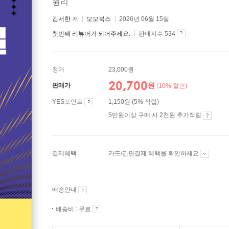
원리
김서한
저
모모북스
2026년 06월 15일
첫번째 리뷰어가 되어주세요.
판매지수 534
정가
23,000원
20,700
원
판매가
(10% 할인)
YES포인트
1,150원 (5% 적립)
5만원이상 구매 시 2천원 추가적립
결제혜택
카드/간편결제 혜택을 확인하세요
배송안내
배송비 : 무료