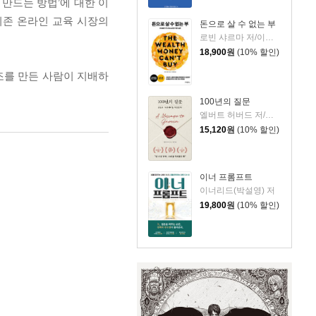
만드는 방법’에 대한 이
기존 온라인 교육 시장의
돈으로 살 수 없는 부
로빈 샤르마 저/이영래 역
18,900
원
(10% 할인)
구조를 만든 사람이 지배하
100년의 질문
엘버트 허버드 저/충희 편
15,120
원
(10% 할인)
이너 프롬프트
이너리드(박설영) 저
19,800
원
(10% 할인)