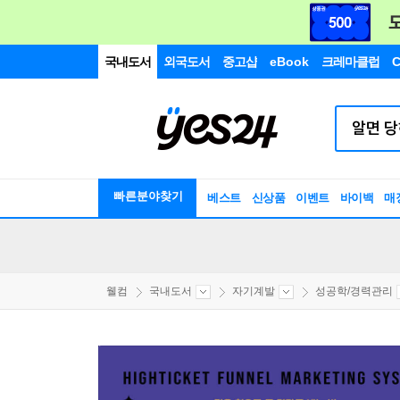
국내도서
외국도서
중고샵
eBook
크레마클럽
C
빠른분야찾기
베스트
신상품
이벤트
바이백
매
웰컴
국내도서
자기계발
성공학/경력관리