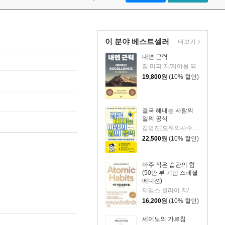
이 분야 베스트셀러
더보기
내면 근력
짐 머피 저/지여울 역
19,800
원
(10% 할인)
결국 해내는 사람의
일의 공식
김영진(모두의사수) 저
22,500
원
(10% 할인)
아주 작은 습관의 힘
(50만 부 기념 스페셜
에디션)
제임스 클리어 저/이한이 역
16,200
원
(10% 할인)
세이노의 가르침