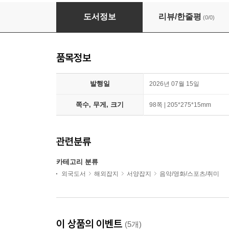
Classic Motorsports (월간) : 2026년 07월
도서정보
리뷰/한줄평
(0/0)
품목정보
발행일
2026년 07월 15일
쪽수, 무게, 크기
98쪽 | 205*275*15mm
관련분류
카테고리 분류
외국도서
해외잡지
서양잡지
음악/영화/스포츠/취미
이 상품의 이벤트
(5개)