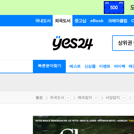
국내도서
외국도서
중고샵
eBook
크레마클럽
C
빠른분야찾기
베스트
신상품
이벤트
바이백
매
웰컴
외국도서
해외잡지
서양잡지