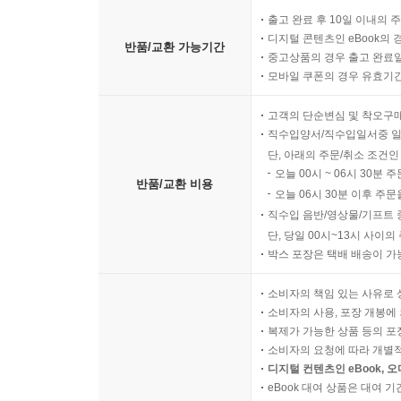
출고 완료 후 10일 이내의 
디지털 콘텐츠인 eBook의 
반품/교환 가능기간
중고상품의 경우 출고 완료일
모바일 쿠폰의 경우 유효기간(
고객의 단순변심 및 착오구
직수입양서/직수입일서중 일
단, 아래의 주문/취소 조건인
오늘 00시 ~ 06시 30분 
반품/교환 비용
오늘 06시 30분 이후 주문
직수입 음반/영상물/기프트 
단, 당일 00시~13시 사이
박스 포장은 택배 배송이 가
소비자의 책임 있는 사유로 
소비자의 사용, 포장 개봉에 
복제가 가능한 상품 등의 포장을 
소비자의 요청에 따라 개별
디지털 컨텐츠인 eBook, 
eBook 대여 상품은 대여 기