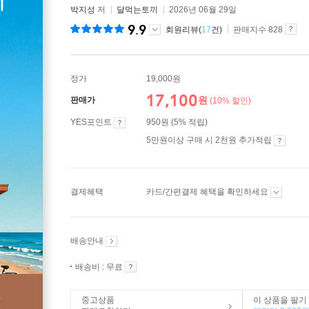
박지성
저
달먹는토끼
2026년 06월 29일
9.9
회원리뷰(
17
건)
판매지수 828
정가
19,000원
17,100
원
판매가
(10% 할인)
YES포인트
950원 (5% 적립)
5만원이상 구매 시 2천원 추가적립
결제혜택
카드/간편결제 혜택을 확인하세요
배송안내
배송비 : 무료
중고상품
이 상품을 팔기