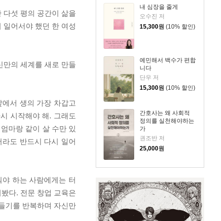
내 심장을 줄게
단 다섯 평의 공간이 삶을
오수진 저
 일어서야 했던 한 여성
15,300
원
(10% 할인)
예민해서 백수가 편합
신만의 세계를 새로 만들
니다
단우 저
15,300
원
(10% 할인)
 앞에서 생의 가장 차갑고
간호사는 왜 사회적
시 시작해야 해. 그래도
정의를 실천해야하는
 엄마랑 같이 살 수만 있
가
권조반 저
해서라도 반드시 다시 일어
25,000
원
세워야 하는 사람에게는 터
봤다. 전문 창업 교육은
만들기를 반복하며 자신만