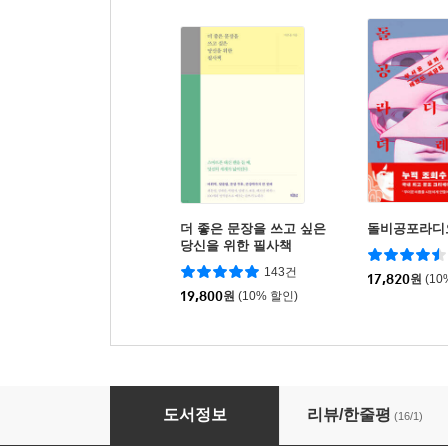
더 좋은 문장을 쓰고 싶은
돌비공포라디오
당신을 위한 필사책
143건
17,820
원
(10
19,800
원
(10% 할인)
다섯 평이면 충분해
도서정보
리뷰/한줄평
(16/1)