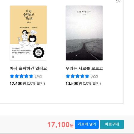
1
/2
아직 슬퍼하긴 일러요
우리는 서로를 모르고
14건
32건
12,600
원
(10% 할인)
13,500
원
(10% 할인)
17,100
카트에 넣기
바로구매
원