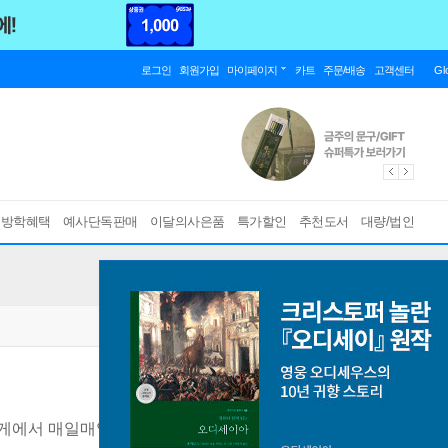
로그인
회원가입
마이페이지
카트
주문/배송
고객센터
Gl
름방학혜택
예사단독판매
이달의사은품
특가할인
추천도서
대량/법인
가게에서 매일매일 샌드위치를 만드는 박지성 씨 이야기