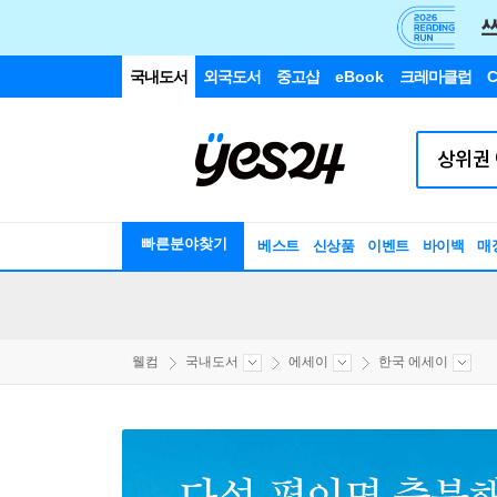
국내도서
외국도서
중고샵
eBook
크레마클럽
C
빠른분야찾기
베스트
신상품
이벤트
바이백
매
웰컴
국내도서
에세이
한국 에세이