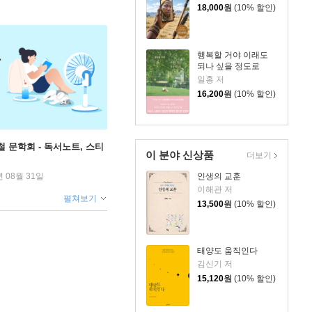
18,000
원
(10% 할인)
행복할 거야 이래도
되나 싶을 정도로
일홍 저
16,200
원
(10% 할인)
철 문학회 - 독서노트, 스티
이 분야 신상품
더보기
인생의 교훈
년 08월 31일
이해관 저
펼쳐보기
13,500
원
(10% 할인)
태양도 움직인다
김신기 저
15,120
원
(10% 할인)