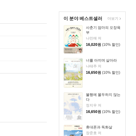
이 분야 베스트셀러
더보기
사춘기 엄마의 오장육
부
나민애 저
16,020
원
(10% 할인)
너를 아끼며 살아라
나태주 저
16,650
원
(10% 할인)
불행에 몰두하지 않는
다
정지우 저
16,650
원
(10% 할인)
휴대폰과 독화살
장준호 저