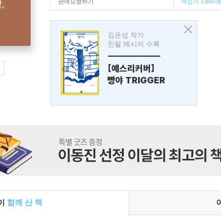
판매요청하기
매입가 3,800
김은성 작가
친필 메시지 수록
---------------
[예스리커버]
빵야 TRIGGER
들이
함께 산 책