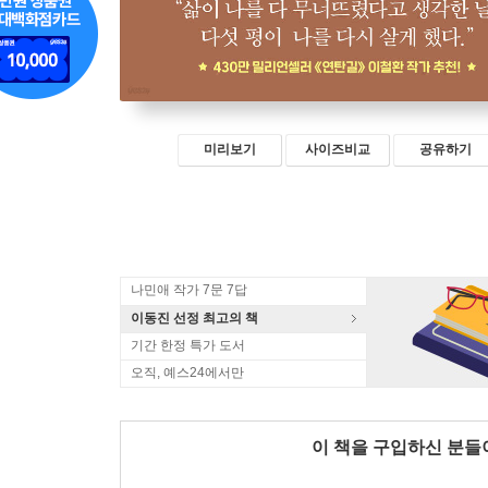
미리보기
사이즈비교
공유하기
나민애 작가 7문 7답
이동진 선정 최고의 책
기간 한정 특가 도서
오직, 예스24에서만
이 책을 구입하신 분