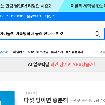
D/LP
DVD/BD
문구
/GIFT
티켓
장안내
채널예스
사락
예스펀딩
클래스24
독서유형검사
여
RBTI Lab
독서유형검사
AI 일문백답
의견 남기면 YES상품권!
소득공제
다섯 평이면 충분해
은평구 증산동 5평 