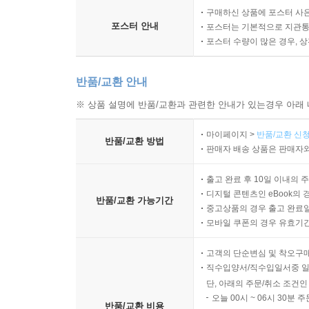
구매하신 상품에 포스터 사은
포스터 안내
포스터는 기본적으로 지관통에
포스터 수량이 많은 경우, 
반품/교환 안내
※ 상품 설명에 반품/교환과 관련한 안내가 있는경우 아래 
마이페이지 >
반품/교환 신청
반품/교환 방법
판매자 배송 상품은 판매자와
출고 완료 후 10일 이내의 
디지털 콘텐츠인 eBook의 
반품/교환 가능기간
중고상품의 경우 출고 완료일
모바일 쿠폰의 경우 유효기간(
고객의 단순변심 및 착오구
직수입양서/직수입일서중 일
단, 아래의 주문/취소 조건인
오늘 00시 ~ 06시 30분 
반품/교환 비용