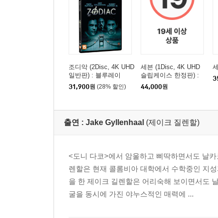
조디악 (2Disc, 4K UHD
세븐 (1Disc, 4K UHD
세
일반판) : 블루레이
슬립케이스 한정판) :
3
블루레이
31,900
원
(28% 할인)
44,000
원
출연 :
Jake Gyllenhaal
(제이크 질렌할)
<도니 다코>에서 암울하고 삐딱하면서도 날카
렌할은 현재 콜롬비아 대학에서 수학중인 지성파
을 한 제이크 길렌할은 어리숙해 보이면서도 날
굴을 동시에 가진 야누스적인 매력에 ...