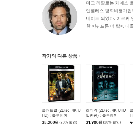
마크 러팔로는 케네스 로
엔젤레스 영화비평가협회 Ne
네이트 되었다. 이로써 
한 <뷰 프롬 더 탑>, 
작가의 다른 상품
콜래트럴 (2Disc, 4K U
조디악 (2Disc, 4K UHD
콜
HD) : 블루레이
일반판) : 블루레이
H
35,200
원
(20% 할인)
31,900
원
(28% 할인)
4