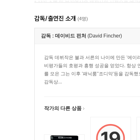
* 상기 스펙 및 부가영상은 제작사의 사정으로 예고
감독/출연진 소개
SPEACIAL FEATURE(한국어자막 미지원)
(4명)
*블루레이 디스크에 수록
감독 :
데이비드 핀처
(David Fincher)
- Zodiac Deciphered(51:00)
- The Visual Effects of Zodiac(15:16)
감독 데뷔작은 불과 서른의 나이에 만든 '에이
- Previsualization(14:00)
비평가들의 호평과 흥행 성공을 얻었다. 항상 인
- This is Zodiac Speaking(103:00)
를 모은 그는 이후 '패닉룸''조디악'등을 감독했으
- His Name Was Arthur Leigh Allen(42:22)
감독상...
- Commentary with David Fincher(오디오 메뉴에 
- Commentary with Cast & Crew(오디오 메뉴에 있
작가의 다른 상품