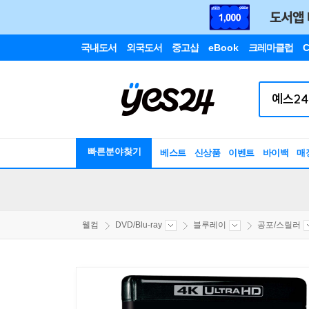
국내도서
외국도서
중고샵
eBook
크레마클럽
C
빠른분야찾기
베스트
신상품
이벤트
바이백
매
웰컴
DVD/Blu-ray
블루레이
공포/스릴러