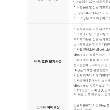
오늘 06시 30분 이후 주문
직수입 음반/영상물/기프트 
단, 당일 00시~13시 사이
박스 포장은 택배 배송이 가
소비자의 책임 있는 사유로 
소비자의 사용, 포장 개봉에 
복제가 가능한 상품 등의 포장을 
소비자의 요청에 따라 개별
디지털 컨텐츠인 eBook, 
eBook 대여 상품은 대여 기
모바일 쿠폰 등록 후 취소/환
반품/교환 불가사유
중고상품이 구매확정(자동 
LP상품의 재생 불량 원인이 기
시간의 경과에 의해 재판매가
전자상거래 등에서의 소비자
eBook 세트 상품은 일괄 
1개의 상품으로 취급 및 판매
우, 세트 상품 전부 및 세트
상품의 불량에 의한 반품, 교
소비자 피해보상
준하여 처리됨