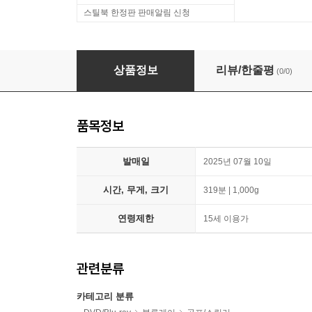
스틸북 한정판 판매알림 신청
조디악 (2Disc, 4K UHD 일반판) : 블루레이
상품정보
리뷰/한줄평
(0/0)
품목정보
발매일
2025년 07월 10일
시간, 무게, 크기
319분 | 1,000g
연령제한
15세 이용가
관련분류
카테고리 분류