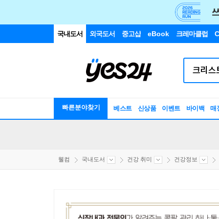
국내도서
외국도서
중고샵
eBook
크레마클럽
C
빠른분야찾기
베스트
신상품
이벤트
바이백
매
웰컴
국내도서
건강 취미
건강정보