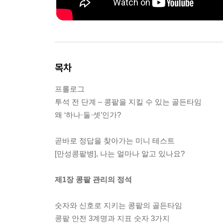
목차
프롤로그
투석 전 단계 – 콩팥을 지킬 수 있는 골든타임
왜 ‘하나·둘·셋’인가?
곧바로 정답을 찾아가는 미니 테스트
[만성콩팥병], 나는 얼마나 알고 있나요?
제1장 콩팥 관리의 정석
숫자와 신호로 지키는 콩팥의 골든타임
콩팥 안전 3계명과 지표 숫자 3가지