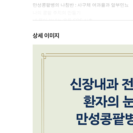
만성콩팥병의 나침반 : 사구체 여과율과 알부민뇨
나의 콩팥 주치의 만들기
내 몸이 보내는 운동 SOS 신호
콩팥 건강을 위한 올바른 운동 안내
상세 이미지
아픈 날 긴급 대응 수칙
수치로 관리하는 콩팥 건강
제2장 치유의 식탁
단계별 맞춤 식단
콩팥 건강을 위한 올바른 식사 원칙 4
식단(식사 패턴)을 생각해야 하는 이유
만성콩팥병 3단계 식단 : MedRen / PLADO / 변형 
만성콩팥병 4단계 식단 : 요독 증상 예방 및 정교한
만성콩팥병 3·4단계 공통 : 저단백 식사 시 영양 불
만성콩팥병 3·4단계 공통 : 외식할 때 메뉴 고르는 