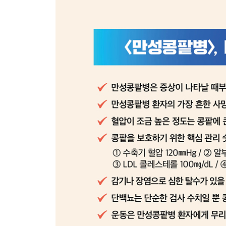
더 나은 내일을 위한 선택
만성콩팥병 4단계에서 신대체요법(투석, 이식) 준비
신대체요법의 공유 의사 결정
포괄적 보존 치료: 연명의료결정법에 따른 ‘혈액투석
제7장 12개월의 기적
먹고 움직이며 지키는 콩팥
콩팥 수호 임무를 맡은 세 요원의 특수 비밀 작전
지중해의 풍미로 심장과 콩팥을 동시에 품다 / MedR
식물의 힘으로 요독은 줄이고 콩팥은 쉬자 / PLADO
혈압을 잡아야 콩팥이 산다 / 변형 DASH(대쉬) 식
거창한 헬스장 대신 일상 속 틈새를 공략하라 틈새 
상위 1% 건강 관리자로 가는 길 본격 운동
에필로그
‘관리’라는 희망을 선택하다