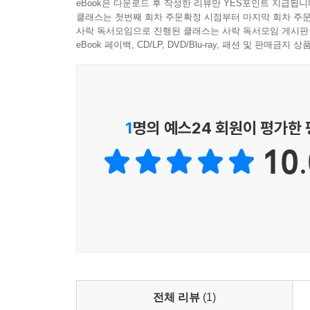
eBook은 다운로드 후 작성한 리뷰만 YES포인트 지급됩니
---pp.62-63
클래스는 첫번째 회차 주문확정 시점부터 마지막 회차 주문
사락 독서모임으로 진행된 클래스는 사락 독서모임 게시판
“부정적인 미래를 상상하는 것은 현재의 희망을 갉아
eBook 페이백, CD/LP, DVD/Blu-ray, 패션 및 판매금
보십시오. 지금 이 순간의 작은 실천들이 미래를 바
---p.190
1
명의 예스24 회원이 평가한
10.
전체 리뷰
(1)