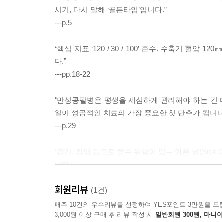
시기, 다시 말해 ‘골든타임’입니다.”
---p.5
“핵심 지표 ‘120 / 30 / 100’ 준수. 수축기 혈압
다.”
---pp.18-22
“만성콩팥병은 평생을 세심하게 관리해야 하는 긴 마
일이 성공적인 치료의 가장 중요한 첫 단추가 됩니다
---p.29
“감기, 장염 등으로 탈수 위험이 있는 아픈 날(Sic
니다.”
---p.47
회원리뷰
(1건)
“최근 만성콩팥병 영양 관리는 단순히 단백질이나 나
매주 10건의 우수리뷰를 선정하여 YES포인트 3만원을 드
3,000원 이상 구매 후 리뷰 작성 시
일반회원 300원, 마니아
로 변화하고 있습니다.”