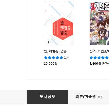
열, 패혈증, 염증
진격! 거인중학
1건
20,000
원
5,400
원
(10%
콩팥을 지키려면 음식부터 바꾸셔야겠습니다
도서정보
리뷰/한줄평
(1/2)