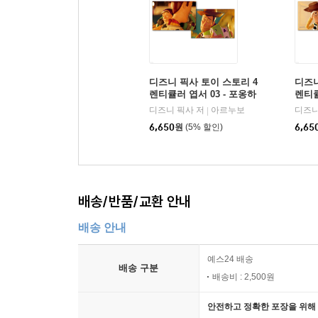
디즈니 픽사 토이 스토리 4
디즈니
렌티큘러 엽서 03 - 포옹하
렌티큘
는 우디,버즈
우디
디즈니 픽사 저
아르누보
디즈니
|
6,650
원
(5% 할인)
6,65
배송/반품/교환 안내
배송 안내
예스24 배송
배송 구분
배송비 : 2,500원
안전하고 정확한 포장을 위해 