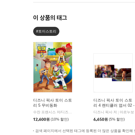
이 상품의 태그
#토이스토리
디즈니 픽사 토이 스토
디즈니 픽사 토이 스토
리 5 무비동화
리 4 렌티큘러 엽서 02 -
우디,보 핍
수잔 프랜시스 저/디즈니 아트팀 그림/은지명 번역
디즈니 픽사 저
애플비북스
아르누보
|
|
12,600
원
(10% 할인)
6,650
원
(5% 할인)
검색 페이지에서 선택된 태그에 등록된 더 많은 상품을 확인해 