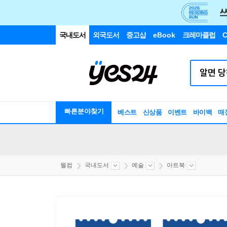
국내도서
외국도서
중고샵
eBook
크레마클럽
C
빠른분야찾기
베스트
신상품
이벤트
바이백
매
웰컴
국내도서
예술
아트북