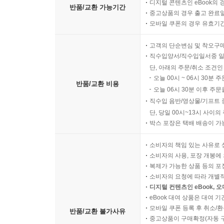
디지털 콘텐츠인 eBook의 
반품/교환 가능기간
중고상품의 경우 출고 완료일
모바일 쿠폰의 경우 유효기간(
고객의 단순변심 및 착오구
직수입양서/직수입일서중 일
단, 아래의 주문/취소 조건인
오늘 00시 ~ 06시 30분 
반품/교환 비용
오늘 06시 30분 이후 주문
직수입 음반/영상물/기프트 
단, 당일 00시~13시 사이
박스 포장은 택배 배송이 가
소비자의 책임 있는 사유로 
소비자의 사용, 포장 개봉에 
복제가 가능한 상품 등의 포장을 
소비자의 요청에 따라 개별
디지털 컨텐츠인 eBook, 
eBook 대여 상품은 대여 기
모바일 쿠폰 등록 후 취소/환
반품/교환 불가사유
중고상품이 구매확정(자동 