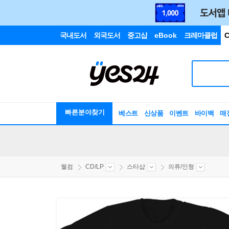
국내도서
외국도서
중고샵
eBook
크레마클럽
C
빠른분야찾기
베스트
신상품
이벤트
바이백
매
웰컴
CD/LP
스타샵
의류/인형