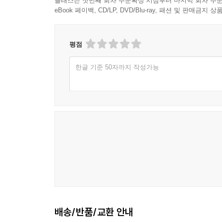
클래스는 첫번째 회차 주문확정 시점부터 마지막 회차 주문
eBook 페이백, CD/LP, DVD/Blu-ray, 패션 및 판매금
평점
한글 기준 50자까지 작성가능
배송/반품/교환 안내