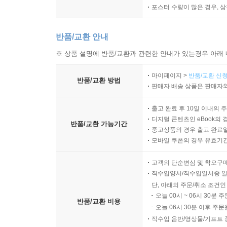
포스터 수량이 많은 경우, 
반품/교환 안내
※ 상품 설명에 반품/교환과 관련한 안내가 있는경우 아래 
마이페이지 >
반품/교환 신청
반품/교환 방법
판매자 배송 상품은 판매자와
출고 완료 후 10일 이내의 
디지털 콘텐츠인 eBook의 
반품/교환 가능기간
중고상품의 경우 출고 완료일
모바일 쿠폰의 경우 유효기간(
고객의 단순변심 및 착오구
직수입양서/직수입일서중 일
단, 아래의 주문/취소 조건인
오늘 00시 ~ 06시 30분 
반품/교환 비용
오늘 06시 30분 이후 주문
직수입 음반/영상물/기프트 