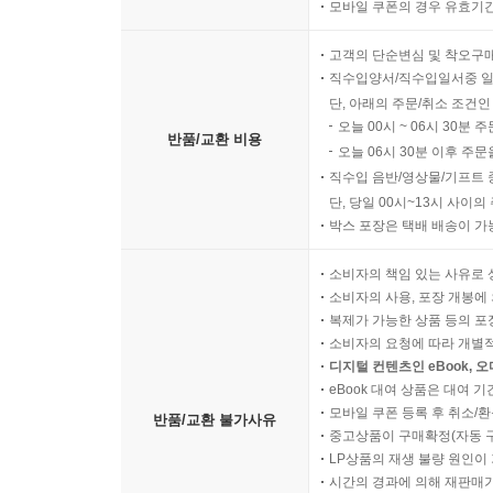
모바일 쿠폰의 경우 유효기간(
고객의 단순변심 및 착오구
직수입양서/직수입일서중 일
단, 아래의 주문/취소 조건인
오늘 00시 ~ 06시 30분 
반품/교환 비용
오늘 06시 30분 이후 주문
직수입 음반/영상물/기프트 
단, 당일 00시~13시 사이
박스 포장은 택배 배송이 가
소비자의 책임 있는 사유로 
소비자의 사용, 포장 개봉에 
복제가 가능한 상품 등의 포장을 
소비자의 요청에 따라 개별
디지털 컨텐츠인 eBook, 
eBook 대여 상품은 대여 기
모바일 쿠폰 등록 후 취소/환
반품/교환 불가사유
중고상품이 구매확정(자동 
LP상품의 재생 불량 원인이 기
시간의 경과에 의해 재판매가