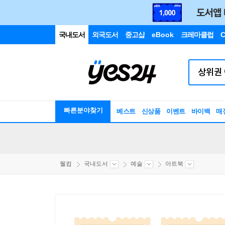
국내도서
외국도서
중고샵
eBook
크레마클럽
C
빠른분야찾기
베스트
신상품
이벤트
바이백
매
웰컴
국내도서
예술
아트북