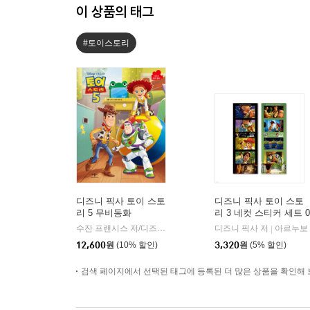
이 상품의 태그
#토이스토리
디즈니 픽사 토이 스토
디즈니 픽사 토이 스토
리 5 무비동화
리 3 네컷 스티커 세트 0
2 - 블랙,그린
수잔 프랜시스 저/디즈니 아트팀 그림/은지명 번역
디즈니 픽사 저
애플비북스
아르누보
|
|
12,600
원
(10% 할인)
3,320
원
(5% 할인)
검색 페이지에서 선택된 태그에 등록된 더 많은 상품을 확인해 