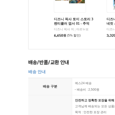
디즈니 픽사 토이 스토리 3
디즈니
렌티큘러 엽서 01 - 추억
네컷 
버즈
디즈니 픽사 저
아르누보
디즈니
|
6,650
원
(5% 할인)
3,32
배송/반품/교환 안내
배송 안내
예스24 배송
배송 구분
배송비 : 2,500원
안전하고 정확한 포장을 위해 
고객님께 배송되는 모든 상품을
목적 : 안전한 포장 관리