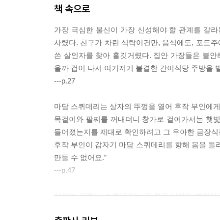
책 속으로
가장 극심한 불신이 가장 신성해야 할 관계를 갈라
사렸다. 친구가 차린 식탁이건만, 음식에도, 포도
쓴 살인자를 찾아 흘깃거렸다. 집안 가장들은 불안해
을까 겁이 나서 여기저기 불결한 간이식당 주방을 빌
---p.27
마담 스퀴데리는 상자의 뚜껑을 열어 후작 부인에게 
목걸이와 팔찌를 꺼내더니 창가로 걸어가서는 햇빛
들어졌는지를 제대로 확인하려고 그 우아한 금장식들
후작 부인이 갑자기 마담 스퀴데리를 향해 몸을 돌리
만들 수 없어요.”
---p.47
사실이 그랬다. 스퀴데리는 그 젊은 남자가 범인이라
떤 재판관도 라 레리와 다르게 판단하지 않았을 것