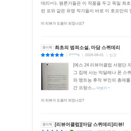
데리>다. 평론가들은 이 작품을 두고 독일 최
런 포와 같은 유명 작가들이 바로 이 호프만의 
이 리뷰가 도움이 되었나요?
최초의 범죄소설, 마담 스퀴데리
종이책
l*****o
2026-08-01
신고
|
|
|
[예스 24 리뷰어클럽 서평단
그 집에 사는 막달레나 폰 스
와 맹트농 후작 부인의 총애를
간 프랑스...
더보기
이 리뷰가 도움이 되었나요?
[리뷰어클럽][마담 스퀴데리]리뷰!
종이책