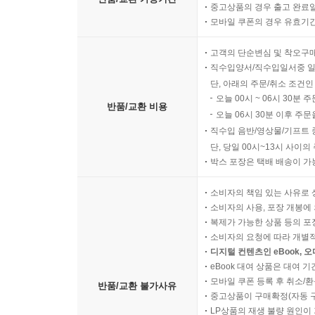
중고상품의 경우 출고 완료일
모바일 쿠폰의 경우 유효기간(
고객의 단순변심 및 착오구
직수입양서/직수입일서중 일
단, 아래의 주문/취소 조건인
오늘 00시 ~ 06시 30분 
반품/교환 비용
오늘 06시 30분 이후 주문
직수입 음반/영상물/기프트 
단, 당일 00시~13시 사이
박스 포장은 택배 배송이 가
소비자의 책임 있는 사유로 
소비자의 사용, 포장 개봉에 
복제가 가능한 상품 등의 포장을 
소비자의 요청에 따라 개별
디지털 컨텐츠인 eBook, 
eBook 대여 상품은 대여 기
모바일 쿠폰 등록 후 취소/환
반품/교환 불가사유
중고상품이 구매확정(자동 
LP상품의 재생 불량 원인이 기