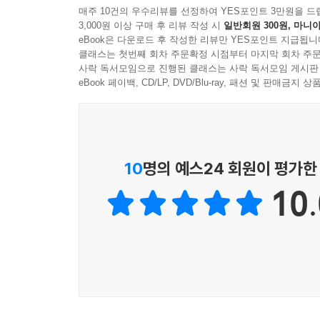
심연을 탐색한 작품들에 주목한다. 오늘날의 추리소설
매주 10건의 우수리뷰를 선정하여 YES포인트 3만원을 드
3,000원 이상 구매 후 리뷰 작성 시
일반회원 300원, 마니아
eBook은 다운로드 후 작성한 리뷰만 YES포인트 지급됩니
비명은 공포와 경악 앞에서 터져 나오는 인간의 가장
클래스는 첫번째 회차 주문확정 시점부터 마지막 회차 주문
공포와 미스터리라는 두 장르를 상징하는 이름으로,
사락 독서모임으로 진행된 클래스는 사락 독서모임 게시판
eBook 페이백, CD/LP, DVD/Blu-ray, 패션 및 판매금
이 시리즈에 실린 작품들은 단순히 범인을 찾거나
경계에서 인간 존재의 본질적인 질문을 던진다. 
선사한다.
10
명의 예스24 회원이 평가한
각 언어권 전문 번역가들의 원문에 충실한 번역과 작
10.
준다. 한여름 밤의 서늘한 전율부터 오래도록 마음
현재로 불러오는 시리즈다.