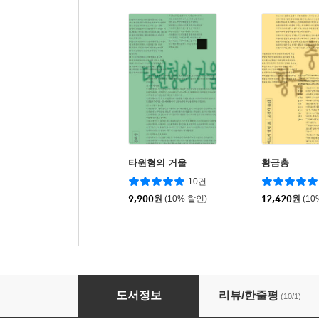
타원형의 거울
황금충
10건
9,900
원
(10% 할인)
12,420
원
(10
마담 스퀴데리
도서정보
리뷰/한줄평
(10/1)