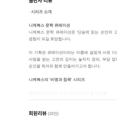
출판사 리뷰
온갖 나쁜 의심을 가려버렸기에, 그녀는 온 마음이 
---p.83
·
시리즈 소개
안느 기요는 가난한 시민의 딸로 어릴 적부터 스퀴
니케북스 문학 큐레이션
그녀는 클로드 브뤼송이라는 잘생기고 착실한 청년
니케북스 문학 큐레이션은 ‘단숨에 읽는 손안의 
만큼 넉넉하게 벌었고, 안느 역시 그를 진심으로 사
경험이 되길 희망합니다.
없이 행복하고 살았고, 어여쁜 엄마를 꼭 빼닮은 잘
---p.93
이 기획은 큐레이션이라는 이름에 걸맞게 서로 다
사랑을 받는 고전의 깊이는 놓치지 않되, 부담 
그녀는 두꺼운 비단으로 만든 검은 연회복을 입고 
순간을 독자와 함께 만들어가고자 합니다.
에 맞추어 맹트농 부인의 방을 찾아갔다. 이렇게 
경박하게 떠들어대던 곁방의 하인들조차 그 모습을 
니케북스의 ‘비명과 침묵’ 시리즈
자리에서 일어나 그녀에게로 걸어왔고, 목걸이와 팔
공포와 미스터리, 가장 먼저 읽어야 할 고전들
---p.139~140
니케북스 문학선 ‘비명과 침묵’은 미스터리와 공포
회원리뷰
감춰진 진실, 그리고 이름 붙일 수 없는 공포에 매
(10건)