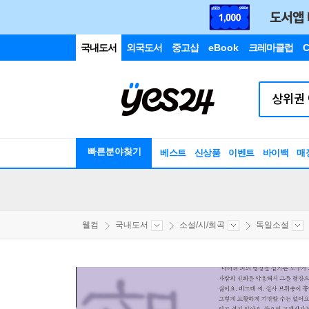
국내도서
외국도서
중고샵
eBook
크레마클럽
C
빠른분야찾기
베스트
신상품
이벤트
바이백
매
웰컴
국내도서
소설/시/희곡
독일소설