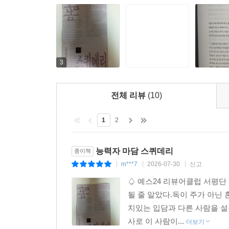
3
전체 리뷰
(10)
1
2
능력자 마담 스퀴데리
종이책
m***7
2026-07-30
신고
|
|
|
♤ 예스24 리뷰어클럽 서평
될 줄 알았다.독이 주가 아닌
치있는 입담과 다른 사람을 설
사로 이 사람이...
더보기