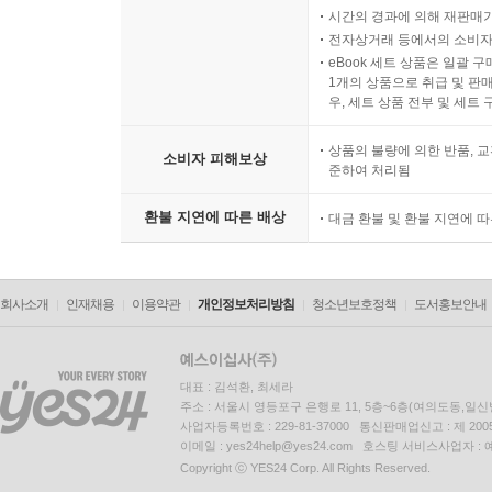
시간의 경과에 의해 재판매가
전자상거래 등에서의 소비자
eBook 세트 상품은 일괄 
1개의 상품으로 취급 및 판매
우, 세트 상품 전부 및 세트
상품의 불량에 의한 반품, 교
소비자 피해보상
준하여 처리됨
환불 지연에 따른 배상
대금 환불 및 환불 지연에 
회사소개
인재채용
이용약관
개인정보처리방침
청소년보호정책
도서홍보안내
대표 : 김석환, 최세라
주소 : 서울시 영등포구 은행로 11, 5층~6층(여의도동,일신
사업자등록번호 : 229-81-37000 통신판매업신고 : 제 200
이메일 : yes24help@yes24.com 호스팅 서비스사업자 :
Copyright ⓒ YES24 Corp. All Rights Reserved.