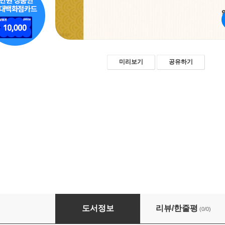
미리보기
공유하기
이미지로 보는 중국 교육사(可?的?育：一??像?
도서정보
리뷰/한줄평
(0/0)