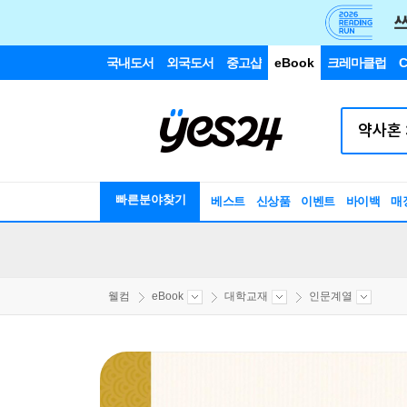
국내도서
외국도서
중고샵
eBook
크레마클럽
C
빠른분야찾기
베스트
신상품
이벤트
바이백
매
웰컴
eBook
대학교재
인문계열