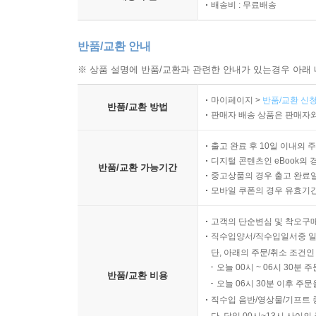
배송비 : 무료배송
반품/교환 안내
※ 상품 설명에 반품/교환과 관련한 안내가 있는경우 아래 
마이페이지 >
반품/교환 신청
반품/교환 방법
판매자 배송 상품은 판매자와
출고 완료 후 10일 이내의 
디지털 콘텐츠인 eBook의 
반품/교환 가능기간
중고상품의 경우 출고 완료일
모바일 쿠폰의 경우 유효기간(
고객의 단순변심 및 착오구
직수입양서/직수입일서중 일
단, 아래의 주문/취소 조건인
오늘 00시 ~ 06시 30분 
반품/교환 비용
오늘 06시 30분 이후 주문
직수입 음반/영상물/기프트 
단, 당일 00시~13시 사이