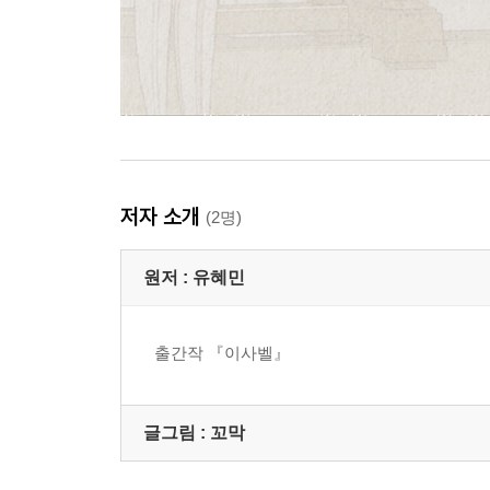
저자 소개
(2명)
원저 :
유혜민
출간작 『이사벨』
글그림 :
꼬막