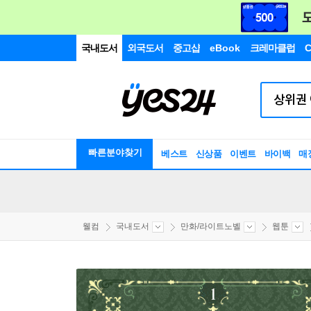
국내도서
외국도서
중고샵
eBook
크레마클럽
C
빠른분야찾기
베스트
신상품
이벤트
바이백
매
웰컴
국내도서
만화/라이트노벨
웹툰