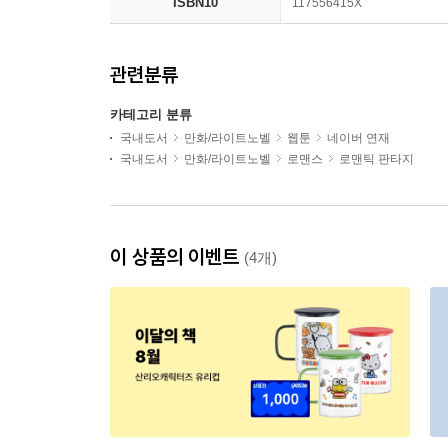
ISBN10
117556415X
관련분류
카테고리 분류
국내도서
만화/라이트노벨
웹툰
네이버 연재
국내도서
만화/라이트노벨
로맨스
로맨틱 판타지
이 상품의 이벤트
(4개)