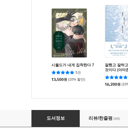
시월드가 내게 집착한다 7
잘했고 잘하고
것이다 (아마
5건
기념 전면 개
13,500
원
(10% 할인)
16,200
원
(10
미스 펜들턴 1 일반판
도서정보
리뷰/한줄평
(0/0)