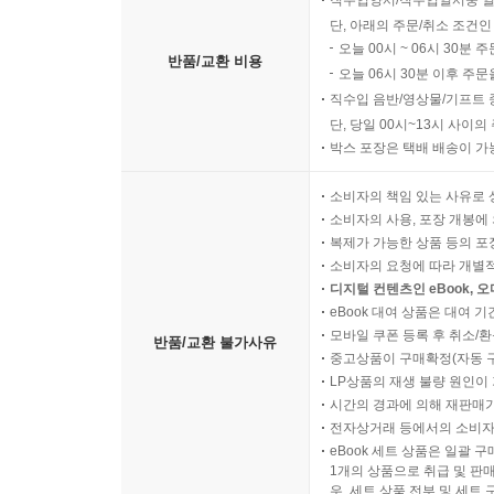
직수입양서/직수입일서중 일
단, 아래의 주문/취소 조건인
오늘 00시 ~ 06시 30분 
반품/교환 비용
오늘 06시 30분 이후 주문
직수입 음반/영상물/기프트 
단, 당일 00시~13시 사이
박스 포장은 택배 배송이 가
소비자의 책임 있는 사유로 
소비자의 사용, 포장 개봉에 
복제가 가능한 상품 등의 포장을 
소비자의 요청에 따라 개별
디지털 컨텐츠인 eBook, 
eBook 대여 상품은 대여 기
모바일 쿠폰 등록 후 취소/환
반품/교환 불가사유
중고상품이 구매확정(자동 
LP상품의 재생 불량 원인이 기
시간의 경과에 의해 재판매가
전자상거래 등에서의 소비자
eBook 세트 상품은 일괄 
1개의 상품으로 취급 및 판매
우, 세트 상품 전부 및 세트