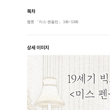
목차
웹툰 「미스 펜들턴」 1화~13화
상세 이미지