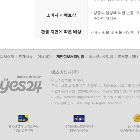
상품의 불량에 의한 반품, 교
소비자 피해보상
준하여 처리됨
환불 지연에 따른 배상
대금 환불 및 환불 지연에 
회사소개
인재채용
이용약관
개인정보처리방침
청소년보호정책
도서홍보안내
대표 : 김석환, 최세라
주소 : 서울시 영등포구 은행로 11, 5층~6층(여의도동,일신
사업자등록번호 : 229-81-37000 통신판매업신고 : 제 200
이메일 : yes24help@yes24.com 호스팅 서비스사업자 :
Copyright ⓒ YES24 Corp. All Rights Reserved.