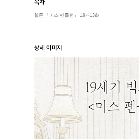
목차
웹툰 「미스 펜들턴」 1화~13화
상세 이미지