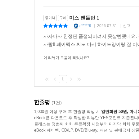
미스 펜들턴 1
종이책
구매
s*****9
2026-07-31
신고
|
|
|
사자마자 한정판 품절되버려서 못살뻔했네요. 
사람!! 페어펙스 씨도 다시 하이드양이랑 잘 이
이 리뷰가 도움이 되었나요?
1
한줄평
(1건)
1,000원 이상 구매 후 한줄평 작성 시
일반회원 50원, 마니
eBook은 다운로드 후 작성한 리뷰만 YES포인트 지급됩니
클래스는 첫번째 회차 주문확정 시점부터 마지막 회차 주문
eBook 페이백, CD/LP, DVD/Blu-ray, 패션 및 판매금