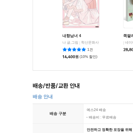
내향남녀 4
쪽팔려
나 글,그림
학산문화사
네이
|
|
1건
28,8
14,400
원
(10% 할인)
배송/반품/교환 안내
배송 안내
예스24 배송
배송 구분
배송비 : 무료배송
안전하고 정확한 포장을 위해 