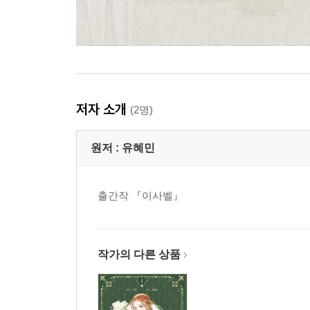
저자 소개
(2명)
원저 :
유혜민
출간작 『이사벨』
작가의 다른 상품