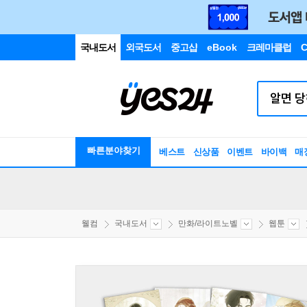
국내도서
외국도서
중고샵
eBook
크레마클럽
C
빠른분야찾기
베스트
신상품
이벤트
바이백
매
웰컴
국내도서
만화/라이트노벨
웹툰