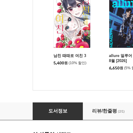
남친 때때로 여친 3
allure 얼루어
8월 [2026]
5,400
원
(10% 할인)
6,650
원
(5%
미스 펜들턴 1 한정판
도서정보
리뷰/한줄평
(2/1)