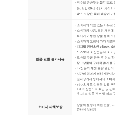
직수입 음반/영상물/기프트 
단, 당일 00시~13시 사이
박스 포장은 택배 배송이 가
소비자의 책임 있는 사유로 
소비자의 사용, 포장 개봉에 
복제가 가능한 상품 등의 포장을 
소비자의 요청에 따라 개별
디지털 컨텐츠인 eBook, 
eBook 대여 상품은 대여 기
모바일 쿠폰 등록 후 취소/환
반품/교환 불가사유
중고상품이 구매확정(자동 
LP상품의 재생 불량 원인이 기
시간의 경과에 의해 재판매가
전자상거래 등에서의 소비자
eBook 세트 상품은 일괄 
1개의 상품으로 취급 및 판매
우, 세트 상품 전부 및 세트
상품의 불량에 의한 반품, 교
소비자 피해보상
준하여 처리됨