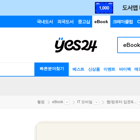
국내도서
외국도서
중고샵
eBook
크레마클럽
C
빠른분야찾기
베스트
신상품
이벤트
바이백
매
웰컴
eBook
IT 모바일
웹/컴퓨터 입문&...