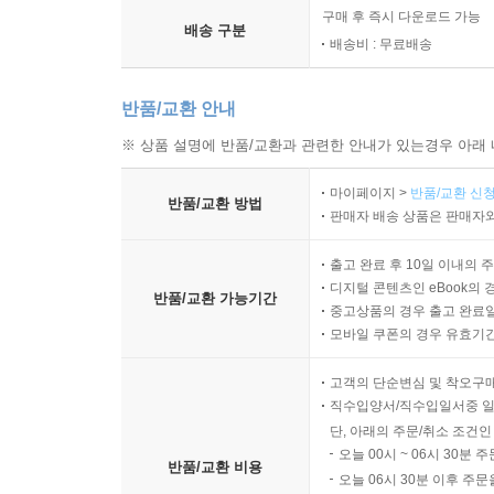
구매 후 즉시 다운로드 가능
배송 구분
배송비 : 무료배송
반품/교환 안내
※ 상품 설명에 반품/교환과 관련한 안내가 있는경우 아래 
마이페이지 >
반품/교환 신청
반품/교환 방법
판매자 배송 상품은 판매자와
출고 완료 후 10일 이내의 
디지털 콘텐츠인 eBook의 
반품/교환 가능기간
중고상품의 경우 출고 완료일
모바일 쿠폰의 경우 유효기간(
고객의 단순변심 및 착오구
직수입양서/직수입일서중 일
단, 아래의 주문/취소 조건인
오늘 00시 ~ 06시 30분 
반품/교환 비용
오늘 06시 30분 이후 주문