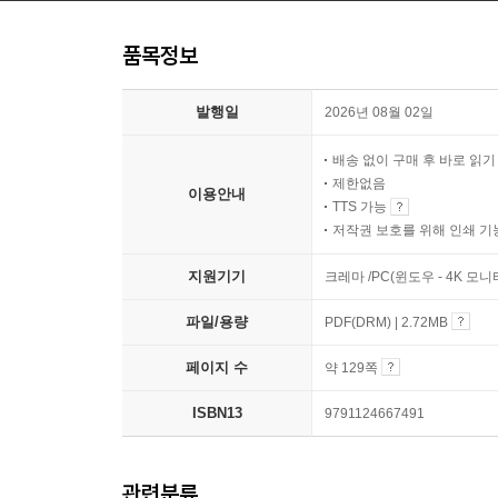
품목정보
발행일
2026년 08월 02일
배송 없이 구매 후 바로 읽
제한없음
이용안내
TTS 가능
저작권 보호를 위해 인쇄 기
지원기기
크레마 /PC(윈도우 - 4K 모
파일/용량
PDF(DRM) | 2.72MB
페이지 수
약 129쪽
ISBN13
9791124667491
관련분류