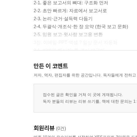
2-1. 좋은 보고서의 뼈대: 구조화 먼저
2-2. 초안 빠르게: 자료에서 보고서로
2-3. 논리·근거·설득력 다듬기
2-4. 두괄식·개조식·한 장 요약 (한국 보고 문화)
2-5. 임원 보고·윗사람 보고용 변환
3장. 이메일·PPT·엑셀 ? 일상 문서 자동화
3-1. 이메일·메신저: 톤·격식·다국어
3-2. PPT·발표자료 (Gamma vs Copilot)
만든 이 코멘트
3-3. 엑셀·데이터·함수·표
3-4. 회의록·요약·액션아이템
저자, 역자, 편집자를 위한 공간입니다. 독자들에게 전하고
3-5. 긴 문서 요약·번역·검토
4장. 앱 내장 AI 활용 ? Copilot·Workspace
접수된 글은 확인을 거쳐 이 곳에 게재됩니다.
4-1. MS 365 Copilot: Word·Excel·PPT 에이전트
독자 분들의 리뷰는 리뷰 쓰기를, 책에 대한 문의는 1:
4-2. 구글 워크스페이스 Gemini
4-3. 노션 AI·협업툴 통합
4-4. 챗봇과 앱 AI 함께 쓰기
회원리뷰
(0건)
4-5. 나만의 문서 자동화 시스템