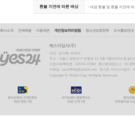
환불 지연에 따른 배상
대금 환불 및 환불 지연에 
회사소개
인재채용
이용약관
개인정보처리방침
청소년보호정책
도서홍보안내
대표 : 김석환, 최세라
주소 : 서울시 영등포구 은행로 11, 5층~6층(여의도동,일신
사업자등록번호 : 229-81-37000 통신판매업신고 : 제 200
이메일 : yes24help@yes24.com 호스팅 서비스사업자 :
Copyright ⓒ YES24 Corp. All Rights Reserved.