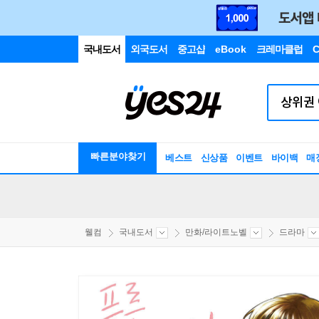
국내도서
외국도서
중고샵
eBook
크레마클럽
C
빠른분야찾기
베스트
신상품
이벤트
바이백
매
웰컴
국내도서
만화/라이트노벨
드라마