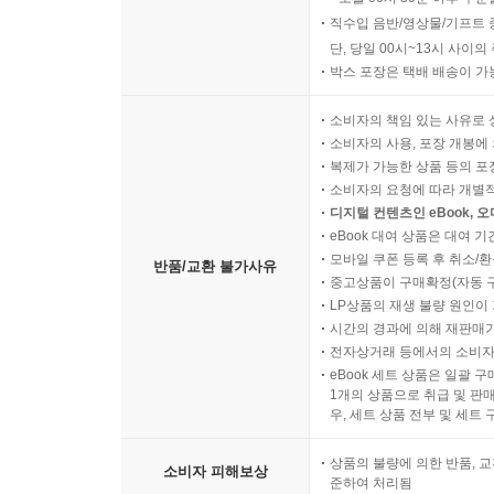
직수입 음반/영상물/기프트 
단, 당일 00시~13시 사이
박스 포장은 택배 배송이 가
소비자의 책임 있는 사유로 
소비자의 사용, 포장 개봉에 
복제가 가능한 상품 등의 포장을 
소비자의 요청에 따라 개별
디지털 컨텐츠인 eBook, 
eBook 대여 상품은 대여 기
모바일 쿠폰 등록 후 취소/환
반품/교환 불가사유
중고상품이 구매확정(자동 
LP상품의 재생 불량 원인이 기
시간의 경과에 의해 재판매가
전자상거래 등에서의 소비자
eBook 세트 상품은 일괄 
1개의 상품으로 취급 및 판매
우, 세트 상품 전부 및 세트
상품의 불량에 의한 반품, 교
소비자 피해보상
준하여 처리됨