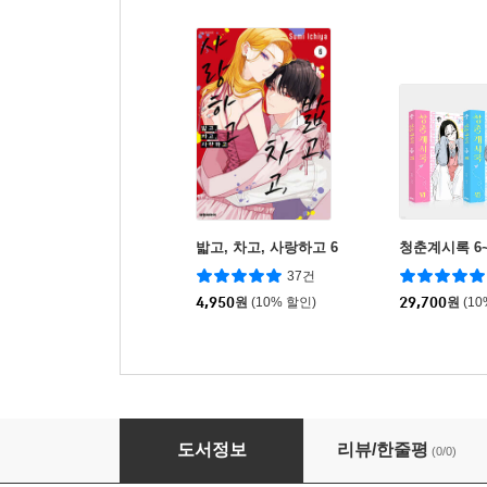
밟고, 차고, 사랑하고 6
청춘계시록 6~
37건
4,950
원
(10% 할인)
29,700
원
(1
푸른 오케스트라 12
도서정보
리뷰/한줄평
(0/0)