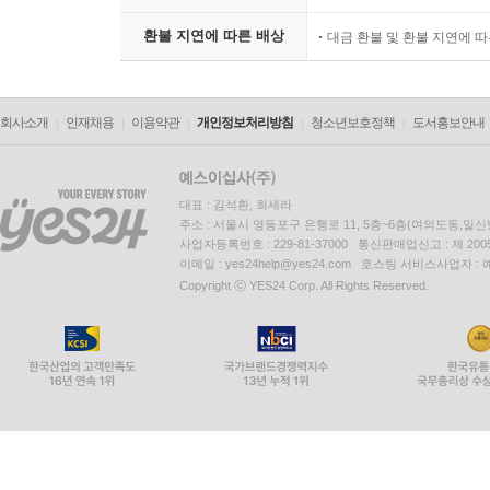
환불 지연에 따른 배상
대금 환불 및 환불 지연에 
회사소개
인재채용
이용약관
개인정보처리방침
청소년보호정책
도서홍보안내
대표 : 김석환, 최세라
주소 : 서울시 영등포구 은행로 11, 5층~6층(여의도동,일신
사업자등록번호 : 229-81-37000 통신판매업신고 : 제 200
이메일 : yes24help@yes24.com 호스팅 서비스사업자 :
Copyright ⓒ YES24 Corp. All Rights Reserved.