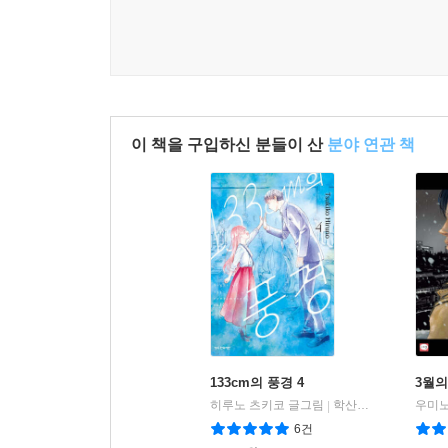
이 책을 구입하신 분들이 산
분야 연관 책
133cm의 풍경 4
3월의
히루노 츠키코 글그림
학산문화사
우미노
|
6건