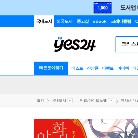
국내도서
외국도서
중고샵
eBook
크레마클럽
C
빠른분야찾기
베스트
신상품
이벤트
바이백
매
웰컴
국내도서
만화/라이트노벨
역사/시대