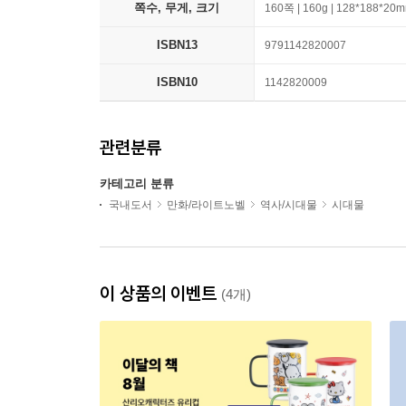
쪽수, 무게, 크기
160쪽 | 160g | 128*188*20
ISBN13
9791142820007
ISBN10
1142820009
관련분류
카테고리 분류
국내도서
만화/라이트노벨
역사/시대물
시대물
이 상품의 이벤트
(4개)