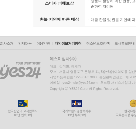
상품의 불량에 의한 반품, 교
소비자 피해보상
준하여 처리됨
환불 지연에 따른 배상
대금 환불 및 환불 지연에 
회사소개
인재채용
이용약관
개인정보처리방침
청소년보호정책
도서홍보안내
대표 : 김석환, 최세라
주소 : 서울시 영등포구 은행로 11, 5층~6층(여의도동,일신
사업자등록번호 : 229-81-37000 통신판매업신고 : 제 200
이메일 : yes24help@yes24.com 호스팅 서비스사업자 :
Copyright ⓒ YES24 Corp. All Rights Reserved.