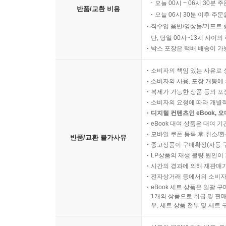
오늘 00시 ~ 06시 30분 
반품/교환 비용
오늘 06시 30분 이후 주문
직수입 음반/영상물/기프트 
단, 당일 00시~13시 사이
박스 포장은 택배 배송이 가
소비자의 책임 있는 사유로 
소비자의 사용, 포장 개봉에 
복제가 가능한 상품 등의 포장을 
소비자의 요청에 따라 개별
디지털 컨텐츠인 eBook, 
eBook 대여 상품은 대여 기
모바일 쿠폰 등록 후 취소/환
반품/교환 불가사유
중고상품이 구매확정(자동 
LP상품의 재생 불량 원인이 기
시간의 경과에 의해 재판매가
전자상거래 등에서의 소비자
eBook 세트 상품은 일괄 
1개의 상품으로 취급 및 판매
우, 세트 상품 전부 및 세트