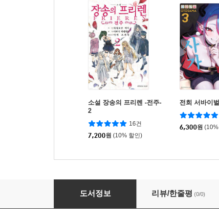
소설 장송의 프리렌 -전주-
전희 서바이벌
2
16건
6,300
원
(10%
7,200
원
(10% 할인)
화선 공주 야화 5
도서정보
리뷰/한줄평
(0/0)