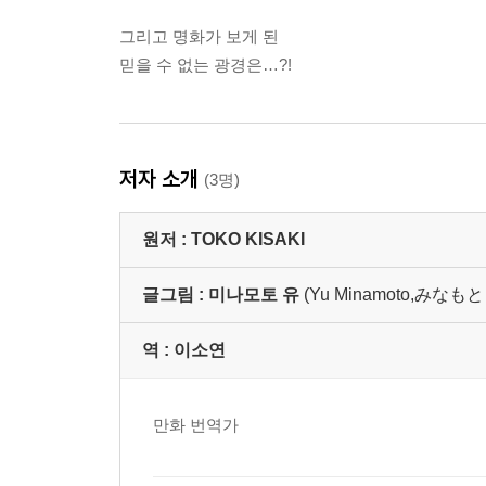
그리고 명화가 보게 된
믿을 수 없는 광경은…?!
저자 소개
(3명)
원저 :
TOKO KISAKI
글그림 :
미나모토 유
(Yu Minamoto,みなもと
역 :
이소연
만화 번역가