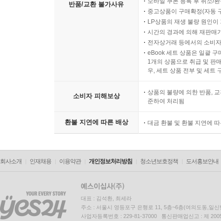
모바일 쿠폰 등록 후 취소/환
반품/교환 불가사유
중고상품이 구매확정(자동 
LP상품의 재생 불량 원인이 기
시간의 경과에 의해 재판매가
전자상거래 등에서의 소비자
eBook 세트 상품은 일괄 
1개의 상품으로 취급 및 판매
우, 세트 상품 전부 및 세트
상품의 불량에 의한 반품, 교
소비자 피해보상
준하여 처리됨
환불 지연에 따른 배상
대금 환불 및 환불 지연에 
회사소개
인재채용
이용약관
개인정보처리방침
청소년보호정책
도서홍보안내
대표 : 김석환, 최세라
주소 : 서울시 영등포구 은행로 11, 5층~6층(여의도동,일신
사업자등록번호 : 229-81-37000 통신판매업신고 : 제 200