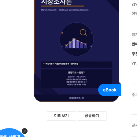
김
첫
정
판
쿠
Y
추
미리보기
공유하기
결