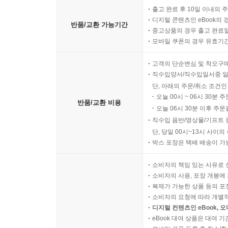
출고 완료 후 10일 이내의 
디지털 콘텐츠인 eBook의 
반품/교환 가능기간
중고상품의 경우 출고 완료일
모바일 쿠폰의 경우 유효기간(
고객의 단순변심 및 착오구
직수입양서/직수입일서중 일
단, 아래의 주문/취소 조건인
오늘 00시 ~ 06시 30분 
반품/교환 비용
오늘 06시 30분 이후 주문
직수입 음반/영상물/기프트 
단, 당일 00시~13시 사이
박스 포장은 택배 배송이 가
소비자의 책임 있는 사유로 
소비자의 사용, 포장 개봉에 
복제가 가능한 상품 등의 포장을 
소비자의 요청에 따라 개별
디지털 컨텐츠인 eBook, 
eBook 대여 상품은 대여 기