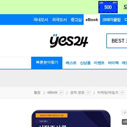
국내도서
외국도서
중고샵
eBook
크레마클럽
C
빠른분야찾기
베스트
신상품
이벤트
바이백
매
웰컴
eBook
경제 경영
마케팅/세일즈
소
eB