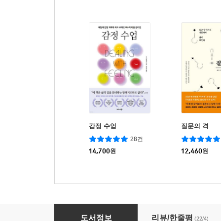
감정 수업
질문의 격
28건
14,700
원
12,460
원
아무리 화가 나도 바보와는 싸우지 마라
도서정보
리뷰/한줄평
(22/4)