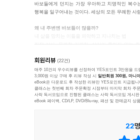
바보들에게 던지는 가장 우아하고 치명적인 복수는
행복을 일구어내는 것이다. 세상의 모든 무례한 사람
왜 내 주변엔 바보들이 많을까?
내 삶을 망치는 이들을 파악하고 지나치는 법
직장 상사, 무례한 거래처, 상식이 통하지 않는 
추상적인 명상이 아니다. 내 삶을 방해하는 인간들
회원리뷰
저자는 우리 주변에서 사사건건 발목을 잡는 이들
(22건)
정체와 생리를 낱낱이 파헤친다. 이 책은 이런 바보
매주 10건의 우수리뷰를 선정하여 YES포인트 3만원을 드
3,000원 이상 구매 후 리뷰 작성 시
일반회원 300원, 마니아
않는 실전 전략까지 바로 삶에 적용 가능한 기술들을
eBook은 다운로드 후 작성한 리뷰만 YES포인트 지급됩니
상대의 행동 원리를 현명하게 파악하여 효과적으로
클래스는 첫번째 회차 주문확정 시점부터 마지막 회차 주문
않고 이기는’ 우아한 처세술을 내면화하도록 돕는다
사락 독서모임으로 진행된 클래스는 사락 독서모임 게시판
소모적인 전쟁을 끝내고 평정심을 되찾아줄 확실한
eBook 페이백, CD/LP, DVD/Blu-ray, 패션 및 판매금
인생의 주인공은 오직 나 한 명
22
명
내 삶의 중심을 되찾는 법을 알려 주는 자기계발서
다무라 고타로는 인간관계의 본질적인 해답이 타인