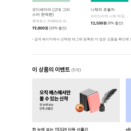
오디세이아 (고대 그리
니체의 초월자
스어 완역본)
프리드리히 니체 저/김철 편역
호메로스 저/페테르 파울 루벤스 그림/박문재 역
현대지성
|
12,500
원
(0% 할인)
19,800
원
(10% 할인)
검색 페이지에서 선택된 태그에 등록된 더 많은 상품을 확인해 
이 상품의 이벤트
(5개)
한 눈에 보는 YES24 단독 선출간
e