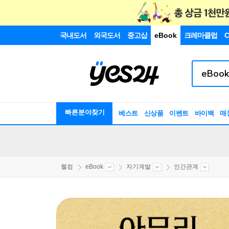
국내도서
외국도서
중고샵
eBook
크레마클럽
C
빠른분야찾기
베스트
신상품
이벤트
바이백
매
웰컴
eBook
자기계발
인간관계