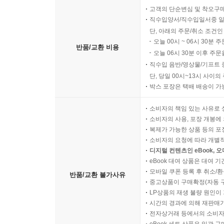
고객의 단순변심 및 착오구
직수입양서/직수입일서중 일
단, 아래의 주문/취소 조건인
오늘 00시 ~ 06시 30분 
반품/교환 비용
오늘 06시 30분 이후 주문
직수입 음반/영상물/기프트 
단, 당일 00시~13시 사이
박스 포장은 택배 배송이 가
소비자의 책임 있는 사유로 
소비자의 사용, 포장 개봉에 
복제가 가능한 상품 등의 포장을 
소비자의 요청에 따라 개별
디지털 컨텐츠인 eBook, 
eBook 대여 상품은 대여 기
모바일 쿠폰 등록 후 취소/환
반품/교환 불가사유
중고상품이 구매확정(자동 
LP상품의 재생 불량 원인이 기
시간의 경과에 의해 재판매가
전자상거래 등에서의 소비자