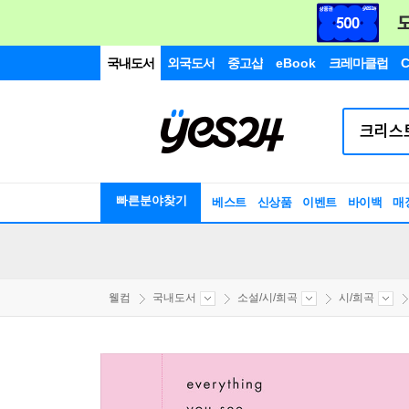
국내도서
외국도서
중고샵
eBook
크레마클럽
C
빠른분야찾기
베스트
신상품
이벤트
바이백
매
웰컴
국내도서
소설/시/희곡
시/희곡