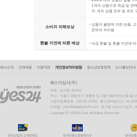
eBook 세트 상품은 일괄 
1개의 상품으로 취급 및 판매
우, 세트 상품 전부 및 세트
상품의 불량에 의한 반품, 교
소비자 피해보상
준하여 처리됨
환불 지연에 따른 배상
대금 환불 및 환불 지연에 
회사소개
인재채용
이용약관
개인정보처리방침
청소년보호정책
도서홍보안내
대표 : 김석환, 최세라
주소 : 서울시 영등포구 은행로 11, 5층~6층(여의도동,일신
사업자등록번호 : 229-81-37000 통신판매업신고 : 제 200
이메일 : yes24help@yes24.com 호스팅 서비스사업자 :
Copyright ⓒ YES24 Corp. All Rights Reserved.