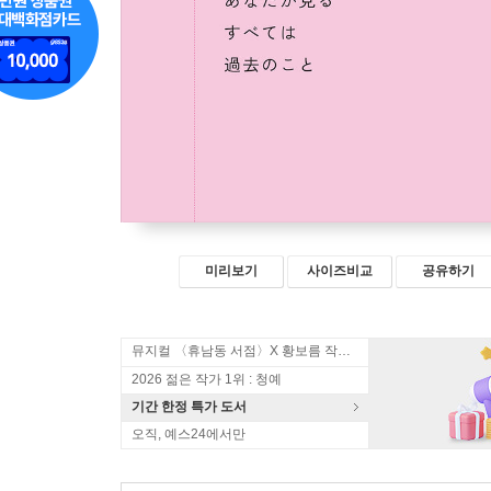
미리보기
사이즈비교
공유하기
뮤지컬 〈휴남동 서점〉X 황보름 작가 북토크
2026 젊은 작가 1위 : 청예
기간 한정 특가 도서
오직, 예스24에서만