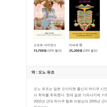
소프트 사이언스
이피세 世
11,700
원
(10% 할인)
25,200
원
(10% 할인)
역 :
오노 유조
오노 유조는 일본 오이타현 출신의 하이쿠 시인
사 학위를 취득했다. 현재 일본 가와사키에 거주
2002년 근대 하이쿠 협회 비평상과 2005년