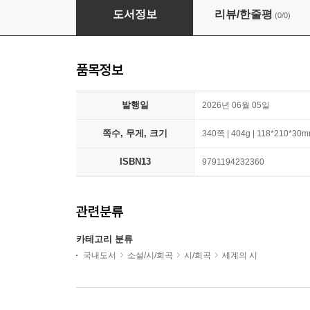
하이쿠
도서정보
리뷰/한줄평
(0/0)
품목정보
발행일
2026년 06월 05일
쪽수, 무게, 크기
340쪽 | 404g | 118*210*30
ISBN13
9791194232360
관련분류
카테고리 분류
국내도서
소설/시/희곡
시/희곡
세계의 시