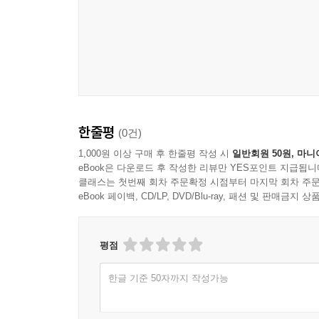
단순하게 효율적으로 움직여 가기 위해, 라파엘 로
the plural
일반 규칙을 내려놓았던 일본의 자유율 하이쿠 시인들이 
of haiku
최소한의 시로 여겨지는 하이쿠의 기존 제약마저
is haiku
포착해 거기에 “21세기의 가벼움, 경쾌함, 혹은 ‘
촉발한 긴 여운이 그 뒤를 잇는다.
하이쿠 복수형
도
oh no
하이쿠
한줄평
(0건)
forgot to buy
avocados
1,000원 이상 구매 후 한줄평 작성 시
일반회원 50원, 마니
俳句の
eBook은 다운로드 후 작성한 리뷰만 YES포인트 지급됩니
複数形は
클래스는 첫번째 회차 주문확정 시점부터 마지막 회차 주문
아이고
俳句
eBook 페이백, CD/LP, DVD/Blu-ray, 패션 및 판매금
아보카도
--- p.261
안 샀음
평점
라파엘 로젠달은 하이쿠를 정말 많이 쓴다. 하이쿠를
なんてこった
고 믿고 있는 듯하다. 이런 점에서 그는 하이쿠를 
한글 기준 50자까지 작성가능
買うのを忘れたよ
--- p.313, 오노 유조, 「라파엘 로젠달의 하이
アボガドを