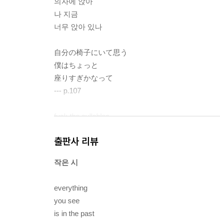
의자에 앉아
나 지금
너무 앉아 있나
自分の椅子にいて思う
僕はちょっと
座りすぎかなって
--- p.107
fuck the syllables
this
출판사 리뷰
is a haiku
작은 시
음절 따위 엿
이거
everything
하이쿠임
you see
is in the past
音数なんてクソくらえ