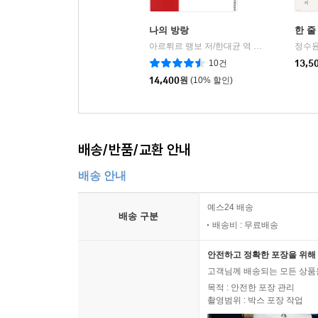
좋은 하이쿠는 다 설명하지 않는다. 다만 건드린다. 
하이쿠가 품을 수 있는 여러 잠재성을 살피며, 언
위에 잠깐 떴다가 사라지는 알림처럼 가볍고, 농담처
나의 방랑
한 줄
다시금 비추게 되는 삶을 생각한다.
아르튀르 랭보 저/한대균 역
문학과지성사
정수윤
|
--- p.337, 정새벽, 옮긴이의 말 「세 줄 안에서, 일상의 
10건
13,5
perhaps
14,400
원
(10% 할인)
everything
is perfect
아마
배송/반품/교환 안내
모든 게
배송 안내
완벽
예스24 배송
배송 구분
たぶん
배송비 : 무료배송
すべては
完璧
안전하고 정확한 포장을 위해 
고객님께 배송되는 모든 상품을
(217쪽)
목적 : 안전한 포장 관리
촬영범위 : 박스 포장 작업