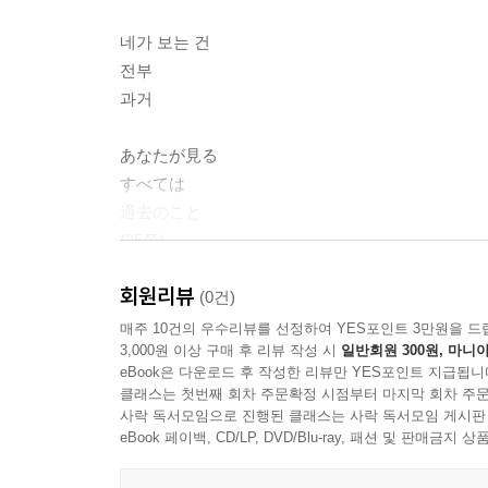
これが
네가 보는 건
俳句だ
전부
--- p.135
과거
can’t sleep
あなたが見る
tried everything
すべては
still can’t sleep
過去のこと
(25쪽)
잠 안 옴
다 해 봄
회원리뷰
하이쿠라는 시의 가장 직관적인 매력은 길이가 짧다는
(0건)
그래도 안 옴
이러한 작음은 하이쿠라는 시가 계속 쓰일 수 있게
매주 10건의 우수리뷰를 선정하여 YES포인트 3만원을 드
3,000원 이상 구매 후 리뷰 작성 시
일반회원 300원, 마니아
특히 짧으면서 즉흥적으로 쓰인다는 점이 그 효율성
眠れない
eBook은 다운로드 후 작성한 리뷰만 YES포인트 지급됩니
항상 “단순한 것”을 좋아하며, 자신에게 하이쿠는
なんでも試してみた
클래스는 첫번째 회차 주문확정 시점부터 마지막 회차 주문
그에게 이는 문자메시지를 보내는 감각과 닮아 있다
사락 독서모임으로 진행된 클래스는 사락 독서모임 게시판
まだ眠れない
무한히 구동하는 효율적인 방식으로 읽어 보면 어떨
eBook 페이백, CD/LP, DVD/Blu-ray, 패션 및 판매금
--- p.143