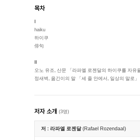
목차
I
haiku
하이쿠
俳句
II
오노 유조, 산문 「라파엘 로젠달의 하이쿠를 자유
정새벽, 옮긴이의 말 「세 줄 안에서, 일상의 말로」
저자 소개
(3명)
저 :
라파엘 로젠달
(Rafael Rozendaal)