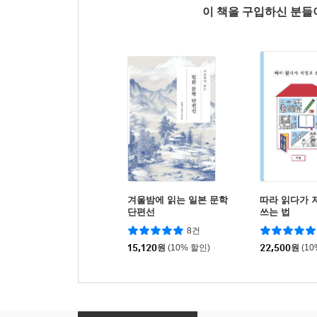
이 책을 구입하신 분
겨울밤에 읽는 일본 문학
따라 읽다가 
단편선
쓰는 법
8건
15,120
원
(10% 할인)
22,500
원
(1