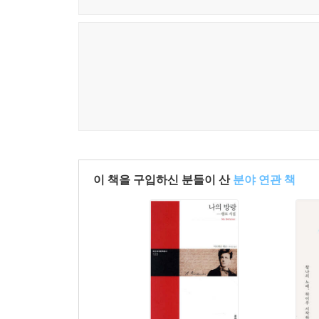
(163쪽)
시란 말로 쓰이지만, 시에는 언제나 말 너머로 가고
짧음은 거의 말의 부재에 가깝고, 때로는 말의 부정처
explaining art
--- p.317, 오노 유조, 산문 「라파엘 로젠달의
is like
explaining jokes
그래, 라파엘은 호사이와 산토카의 정통 계승자이며,
하이쿠 시인들의 지평은 어떻게 달라질까. 어떤 생
예술 설명은
--- p.325, 오노 유조, 「라파엘 로젠달의 하이
농담 설명이랑
비슷함
얼마나 ‘하이쿠답게’ 보이느냐보다, 얼마나 짧은 말
--- p.331, 정새벽, 옮긴이의 말 「세 줄 안에서, 
이 책을 구입하신 분들이 산
분야 연관 책
アートを説明するのは
冗談を説明するのに
이런 시들을 한국어로 옮길 때 나는 가능한 한 일상의
似ている
하지 않는 생략, 그리고 문장이라기보다 호흡에 가까
(213쪽)
낯설어지는 데서 온다고 믿기 때문이다. 선불교와 
사소한 사물, 짧은 체념, 우스운 깨달음, 별것 아닌
시가 될 수 있는 재료를 일상에서 발견하며, 
--- p.335, 정새벽, 옮긴이의 말 「세 줄 안에서, 
만들어지는 이 ‘작은 시’는 자신의 몸체를 최소화하
가볍기에 계속 맴돌게 되는, 읽는 이를 어딘가로 움