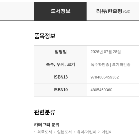
あそぼ! 2026 7月號
도서정보
리뷰/한줄평
(0/0)
품목정보
발행일
2026년 07월 28일
쪽수, 무게, 크기
쪽수확인중 | 크기확인중
ISBN13
9784805459362
ISBN10
4805459360
관련분류
카테고리 분류
외국도서
일본도서
유아/어린이
어린이