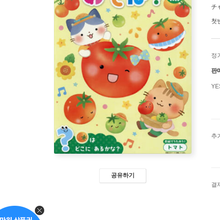
チ
첫
정
판
Y
추
공유하기
결