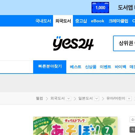
국내도서
외국도서
중고샵
eBook
크레마클럽
C
빠른분야찾기
베스트
신상품
이벤트
바이백
매
웰컴
외국도서
일본도서
유아/어린이
소
직