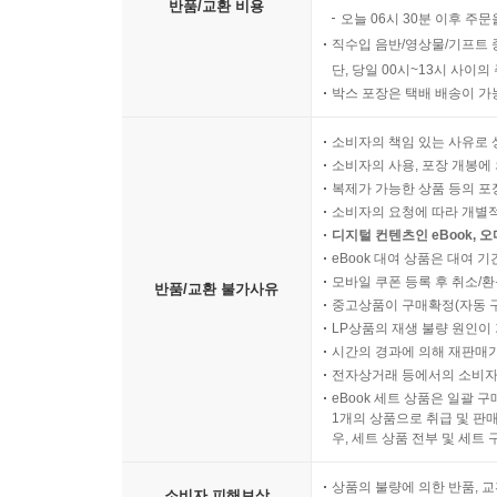
반품/교환 비용
오늘 06시 30분 이후 주문
직수입 음반/영상물/기프트 
단, 당일 00시~13시 사이
박스 포장은 택배 배송이 가
소비자의 책임 있는 사유로 
소비자의 사용, 포장 개봉에 
복제가 가능한 상품 등의 포장을 
소비자의 요청에 따라 개별
디지털 컨텐츠인 eBook, 
eBook 대여 상품은 대여 기
모바일 쿠폰 등록 후 취소/환
반품/교환 불가사유
중고상품이 구매확정(자동 
LP상품의 재생 불량 원인이 기
시간의 경과에 의해 재판매가
전자상거래 등에서의 소비자
eBook 세트 상품은 일괄 
1개의 상품으로 취급 및 판매
우, 세트 상품 전부 및 세트
상품의 불량에 의한 반품, 교
소비자 피해보상