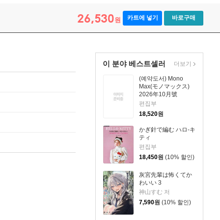
26,530
카트에 넣기
바로구매
원
이 분야 베스트셀러
더보기
(예약도서) Mono
Max(モノマックス)
2026年10月號
편집부
18,520
원
かぎ針で編む ハロ-キ
ティ
편집부
18,450
원
(10% 할인)
灰宮先輩は怖くてか
わいい 3
神山すむ 저
7,590
원
(10% 할인)