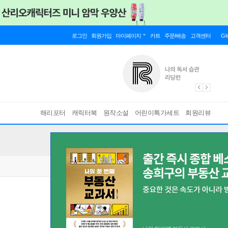
로그인
회원가입
마이페이지
카트
주문/배송
고객센터
Gl
해리포터
캐릭터북
원작소설
어린이특가세트
회원리뷰