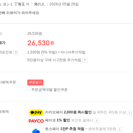
ェ.ヨンミ 丁海玉
저
港の人
2026년 05월 28일
번째 리뷰어가 되어주세요.
가
26,530원
26,530
원
매가
ES포인트
1,330원 (5% 적립) + 마니아추가적립
5만원이상 구매 시 2천원 추가적립
가혜택쿠폰
쿠폰받기
주문금액대별 할인쿠폰
제혜택
카카오페이
2,000원 즉시할인
일 400건, 4만원 이상
페이코
1% 할인
포인트 결제시
토스페이
1만P 추첨 적립
+ 생애첫결제 3천원