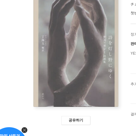
チ
첫
정
판
Y
추
결
공유하기