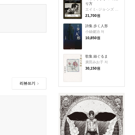
り方
エイミ-.ジョ-ンズ 駒田曜 저
21,700
원
詩集 步く人形
小絲健治 저
10,850
원
歌集 絲ぐるま
廣田みお子 저
30,150
원
리뷰쓰기