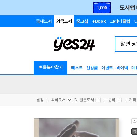
국내도서
외국도서
중고샵
eBook
크레마클럽
C
빠른분야찾기
베스트
신상품
이벤트
바이백
매
웰컴
외국도서
일본도서
문학
기타
소
직