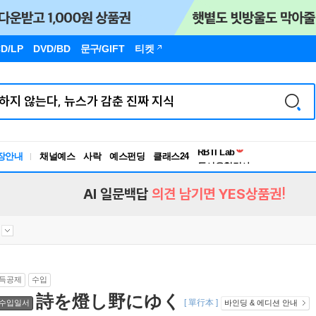
D/LP
DVD/BD
문구
/GIFT
티켓
독서유형검사
RBTI Lab
장안내
채널예스
사락
예스펀딩
클래스24
독서유형검사
AI 일문백답
의견 남기면 YES상품권!
득공제
수입
詩を燈し野にゆく
[ 單行本 ]
수입일서
바인딩 & 에디션 안내