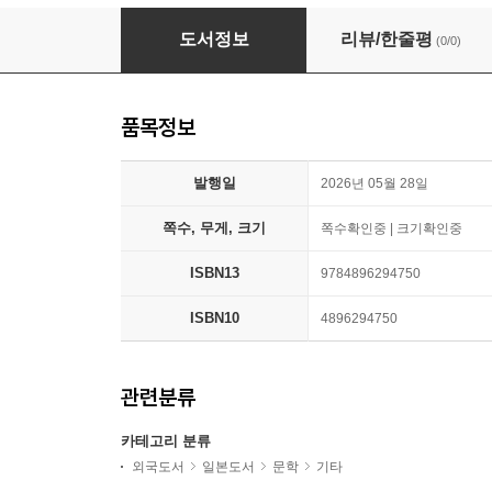
詩を燈し野にゆく
도서정보
리뷰/한줄평
(0/0)
품목정보
발행일
2026년 05월 28일
쪽수, 무게, 크기
쪽수확인중 | 크기확인중
ISBN13
9784896294750
ISBN10
4896294750
관련분류
카테고리 분류
외국도서
일본도서
문학
기타