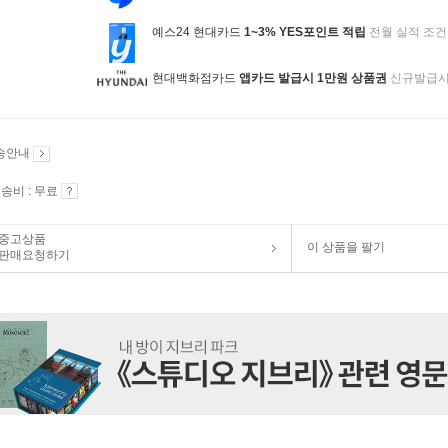
예스24 현대카드
1~3% YES포인트 적립
전월 실적 조건
현대백화점카드
앱카드 발급시 1만원 상품권
신규발급
송안내
송비 : 무료
중고상품
이 상품을 팔기
판매요청하기