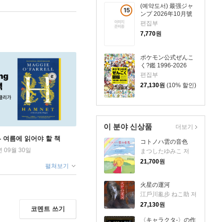
(예약도서) 最强ジャ
15
ンプ 2026年10月號
세
편집부
이
7,770
원
상
상
ポケモン公式ぜんこ
품
く?鑑 1996-2026
편집부
27,130
원
(10% 할인)
이 분야 신상품
더보기
ng - 여름에 읽어야 할 책
コトノハ雲の音色
년 09월 30일
まつしたゆみこ 저
21,700
원
펼쳐보기
火星の運河
江戶川亂步 ねこ助 저
27,130
원
코멘트 쓰기
〈キャラクタ-〉の作