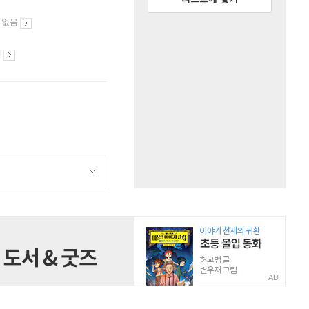
 없음
시
AD