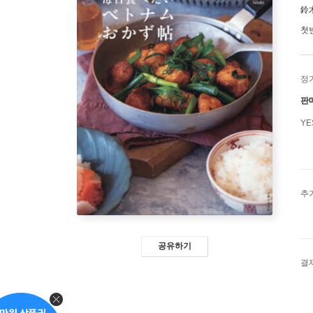
鈴
첫
정
판
Y
추
공유하기
결