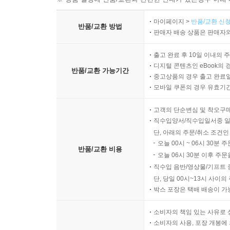
마이페이지 >
반품/교환 신청
반품/교환 방법
판매자 배송 상품은 판매자와
출고 완료 후 10일 이내의 
디지털 콘텐츠인 eBook의 
반품/교환 가능기간
중고상품의 경우 출고 완료일
모바일 쿠폰의 경우 유효기간(
고객의 단순변심 및 착오구
직수입양서/직수입일서중 일
단, 아래의 주문/취소 조건인
오늘 00시 ~ 06시 30분 
반품/교환 비용
오늘 06시 30분 이후 주문
직수입 음반/영상물/기프트 
단, 당일 00시~13시 사이
박스 포장은 택배 배송이 가
소비자의 책임 있는 사유로 
소비자의 사용, 포장 개봉에 