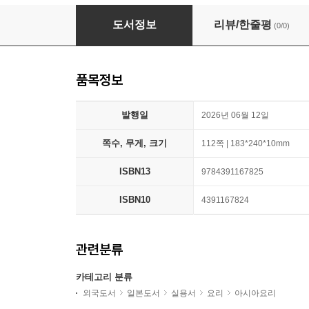
每日食べたいベトナムおかず帖
도서정보
리뷰/한줄평
(0/0)
품목정보
발행일
2026년 06월 12일
쪽수, 무게, 크기
112쪽 | 183*240*10mm
ISBN13
9784391167825
ISBN10
4391167824
관련분류
카테고리 분류
외국도서
일본도서
실용서
요리
아시아요리