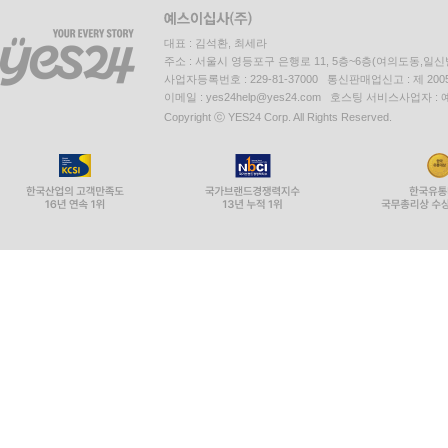
대표 : 김석환, 최세라
주소 : 서울시 영등포구 은행로 11, 5층~6층(여의도동,일신
사업자등록번호 : 229-81-37000 통신판매업신고 : 제 200
이메일 : yes24help@yes24.com 호스팅 서비스사업자 :
Copyright ⓒ YES24 Corp. All Rights Reserved.