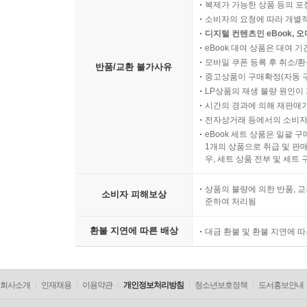
복제가 가능한 상품 등의 포장을 
소비자의 요청에 따라 개별
디지털 컨텐츠인 eBook, 
eBook 대여 상품은 대여 기
모바일 쿠폰 등록 후 취소/환
반품/교환 불가사유
중고상품이 구매확정(자동 
LP상품의 재생 불량 원인이 기
시간의 경과에 의해 재판매가
전자상거래 등에서의 소비자
eBook 세트 상품은 일괄 
1개의 상품으로 취급 및 판매
우, 세트 상품 전부 및 세트
상품의 불량에 의한 반품, 교
소비자 피해보상
준하여 처리됨
환불 지연에 따른 배상
대금 환불 및 환불 지연에 
회사소개
인재채용
이용약관
개인정보처리방침
청소년보호정책
도서홍보안내