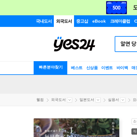
국내도서
외국도서
중고샵
eBook
크레마클럽
C
빠른분야찾기
베스트
신상품
이벤트
바이백
매
웰컴
외국도서
일본도서
실용서
요
소
직