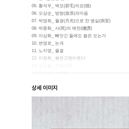
05. 황석우_ 벽모(碧毛)의묘(猫)
06. 오상순_ 방랑(放浪)의마음
07. 박영희_ 월광(月光)으로 찬 병실(病室)
08. 박종화_ 사(死)의 예찬(禮讚)
09. 이상화_ 빼앗긴 들에도 봄은 오는가
10. 변영로_ 논개
11. 노지영_ 물결
12. 이장희_ 봄은고양이로다
13. 김소월_ 진달래꽃
14. 김소월_ 산유화
15. 김소월_ 초혼(招魂)
상세 이미지
16. 한용운_ 님의침묵
17. 한용운_ 복종(服從)
18. 김동환_ 국경(國境)의밤
19. 김동환_ 산 넘어 남촌(南村)에는
20. 양주동_ 조선(朝鮮)의맥박(脈搏)
21. 박세영_ 산제비