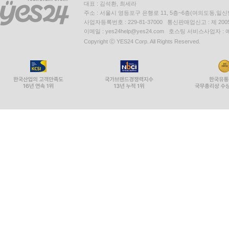
대표 : 김석환, 최세라
주소 : 서울시 영등포구 은행로 11, 5층~6층(여의도동,일신
사업자등록번호 : 229-81-37000 통신판매업신고 : 제 200
이메일 : yes24help@yes24.com 호스팅 서비스사업자 :
Copyright ⓒ YES24 Corp. All Rights Reserved.