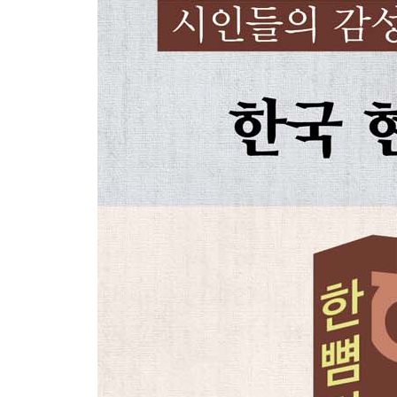
22. 박용철_ 떠나가는 배
23. 김영랑_ 내 마음을 아실 이
24. 김영랑_ 모란이 피기까지는
25. 신석정_ 임께서 부르시면
26. 신석정_ 그먼 나라를 알으십니까
27. 신석정_ 슬픈구도(構圖)
28. 정지용_ 향수(鄕愁)
29. 정지용_ 난초(蘭草)
30. 정지용_ 춘설(春雪)
31. 김기림_ 바다와 나비
32. 김상용_ 남(南)으로 창(窓)을 내겠소
33. 오일도_ 내 소녀(少女)
34. 이상_ 꽃나무
35. 이상_ 거울
36. 김광균_ 설야(雪夜)
37. 김광균_ 와사등(瓦斯燈)
38. 김광균_ 추일서정(秋日抒情)