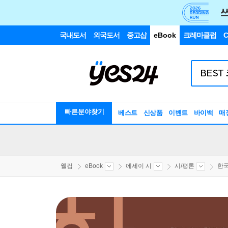
국내도서
외국도서
중고샵
eBook
크레마클럽
C
빠른분야찾기
베스트
신상품
이벤트
바이백
매
웰컴
eBook
에세이 시
시/평론
한국