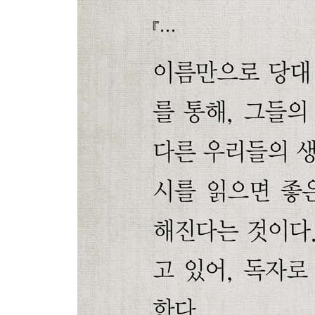
74. 이한직_ 풍장(風葬)
75. 이한직_ 낙타(駱駝)
76. 박목월_ 나그네
77. 박목월_ 윤사월(閏四月)
78. 박목월_ 청(靑)노루
79. 박두진_ 해
80. 박두진_ 도봉(道峰)
81. 박두진_ 하늘
82. 조지훈_ 승무(僧舞)
83. 조지훈_ 완화삼(玩花杉) - 목월(木月)에게
84. 조지훈_ 민들레꽃
85. 박남수_ 밤길
86. 박남수_ 종소리
87. 박인환_ 목마와 숙녀
88. 박인환_ 세월이 가면
89. 김수영_ 눈
90. 김수영_ 풀