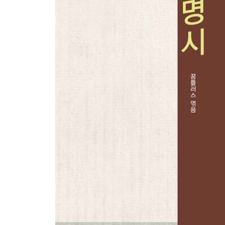
39. 장만영_ 달·포도·잎사귀
40. 장서언_ 고화병(古花甁)
41. 노천명_ 사슴
42. 노천명_ 푸른오월
43. 김동명_ 파초
44. 김동명_ 내 마음은
45. 심훈_ 그날이오면
46. 심훈_ 만가(輓歌)
47. 유치환_ 깃발
48. 유치환_ 바위
49. 유치환_ 울릉도
50. 서정주_ 문둥이
51. 서정주_ 귀촉도
52. 서정주_ 국화옆에서
53. 김광섭_ 고독(孤獨)
54. 김광섭_ 동경(憧憬)
55. 김광섭_ 마음