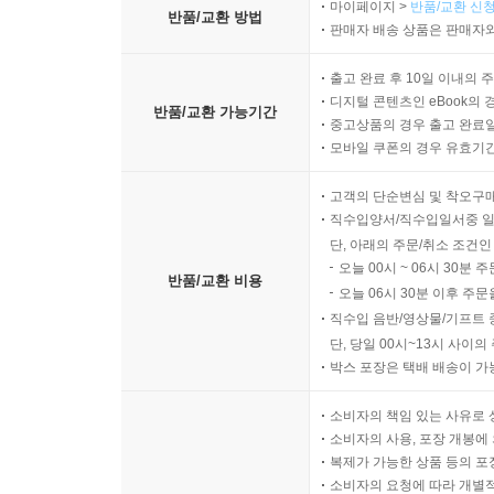
마이페이지 >
반품/교환 신청
반품/교환 방법
판매자 배송 상품은 판매자와
출고 완료 후 10일 이내의 
디지털 콘텐츠인 eBook의 
반품/교환 가능기간
중고상품의 경우 출고 완료일
모바일 쿠폰의 경우 유효기간(
고객의 단순변심 및 착오구
직수입양서/직수입일서중 일
단, 아래의 주문/취소 조건인
오늘 00시 ~ 06시 30분 
반품/교환 비용
오늘 06시 30분 이후 주문
직수입 음반/영상물/기프트 
단, 당일 00시~13시 사이
박스 포장은 택배 배송이 가
소비자의 책임 있는 사유로 
소비자의 사용, 포장 개봉에 
복제가 가능한 상품 등의 포장을 
소비자의 요청에 따라 개별