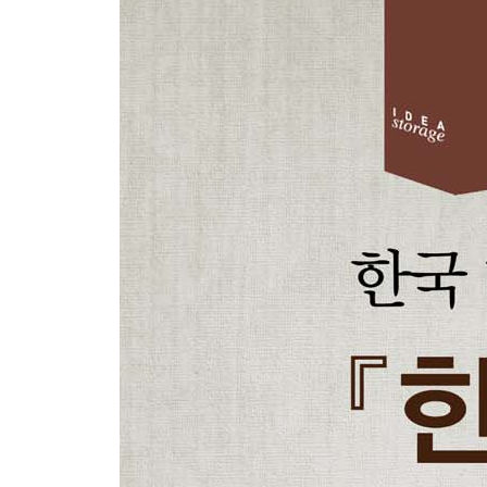
56. 김광섭_ 성북동 비둘기
57. 윤곤강_ 나비
58. 신석초_ 꽃잎절구(絶句)
59. 이육사_ 청포도
60. 이육사_ 절정(絶頂)
61. 이육사_ 광야(曠野)
62. 윤동주_ 서시(序詩)
63. 윤동주_ 별 헤는 밤
64. 윤동주_ 참회록(懺悔錄)
65. 윤동주_ 쉽게쓰여진 시(詩)
66. 이용악_ 오랑캐꽃
67. 백석_ 고향
68. 김현승_ 플라타너스
69. 김현승_ 눈물
70. 김현승_ 가을의 기도
71. 김용호_ 주막(酒幕)에서
72. 김용호_ 눈 오는 밤에
73. 김종한_ 낡은우물이 있는 풍경