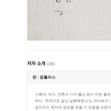
91. 한하운_ 파랑새
92. 김춘수_ 꽃
93. 김춘수_ 꽃을위한 서시
94. 김남조_ 겨울바다
95. 김종길_ 성탄제(聖誕祭)
96. 박재삼_ 밤 바다에서
97. 이동주_ 강강술래
98. 전봉건_ 피아노
99. 조병화_ 의자
100. 이수복_ 봄비
저자 소개
(1명)
101. 이은상_ 고지(高地)가 바로 저긴데
102. 이병기_ 수선화(水仙花)
편 :
꿈틀러스
103. 이호우_ 달밤
104. 이희승_ 벽공(碧空)
105. 정훈_ 동백(冬柏)
기획자, 작가, 언론사 기자 출신 등이 만든 출판
106. 이태극_ 서해상의 낙조(落照)
하다. ‘무엇이든 일단 실행해본다’는 의미에서 
장이라도 독자의 공감을 얻을 수 있음을 보람으로