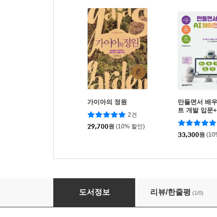
가이아의 정원
만들면서 배우
트 개발 입문
2건
29,700
원
(10% 할인)
33,300
원
(1
퍼머컬처
도서정보
리뷰/한줄평
(1/0)