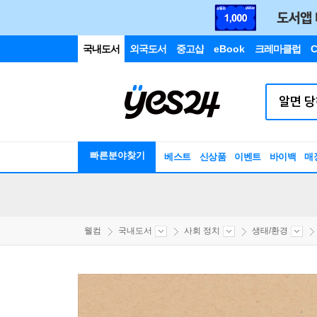
국내도서
외국도서
중고샵
eBook
크레마클럽
C
빠른분야찾기
베스트
신상품
이벤트
바이백
매
웰컴
국내도서
사회 정치
생태/환경