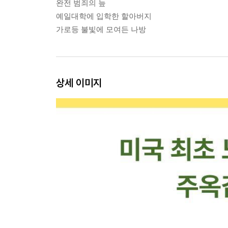
완전 범죄의 늪
예일대학에 입학한 할아버지
가로등 불빛에 모여든 나방
상세 이미지