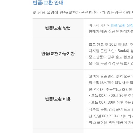
반품/교환 안내
※ 상품 설명에 반품/교환과 관련한 안내가 있는경우 아래 
마이페이지 >
반품/교환 신청
반품/교환 방법
판매자 배송 상품은 판매자와
출고 완료 후 10일 이내의 
디지털 콘텐츠인 eBook의 
반품/교환 가능기간
중고상품의 경우 출고 완료일
모바일 쿠폰의 경우 유효기간(
고객의 단순변심 및 착오구
직수입양서/직수입일서중 일
단, 아래의 주문/취소 조건인
오늘 00시 ~ 06시 30분 
반품/교환 비용
오늘 06시 30분 이후 주문
직수입 음반/영상물/기프트 
단, 당일 00시~13시 사이
박스 포장은 택배 배송이 가