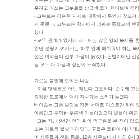
주려고 애쓰는 크누트를 상급생 둘이 쳐다보며 킥킥
- 크누트는 겸손한 자세로 대학에서 무언가 찾으려
지 못했다. 크누트는 학과에서 괴짜로 통했으며 빈
했다.
- 교우 관계가 없기에 크누트는 많은 양의 숙제를 
읽던 분량이 여기서는 하루 안에 해치워야 하는 숙제
젊은 녀석들이 전부 마음이 늙었다. 돈벌이에만 신경
등 모두 다 마음과 정신이 노쇠했다.
가로등 불빛에 모여든 나방
- 지금 맨해튼은 어느 때보다 고요하다. 손수레 끄
캄캄한 도로에서 택시 지나가는 소리가 들렸다.
베이츠는 고층 빌딩들 지붕 너머로 이스트강 위에 있
아름답고 투명한 푸른색 하늘이었으며 별들이 황금
- 그는 지난 5년간 언덕 위의 먹구름을 본 적이 
소는 가로등 불빛 아래였다. 꽃들은 들판이 아닌 레
이 서류들과 전화 통화, 12층 사무실에서 아침 8시