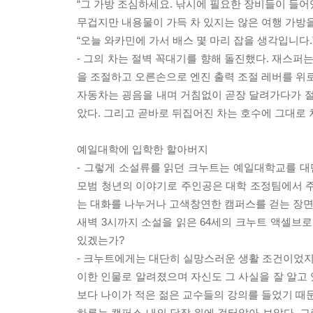
“그 가방 조심하세요. 낚시에 필요한 장비들이 들어
무겁지만 내용물이 가득 차 있지는 않은 여행 가방
“오늘 와카민에 가서 배스 몇 마리 잡을 생각입니다.
- 그의 차는 절벽 꼭대기를 향해 돌진했다. 재스퍼
을 조절하고 오른손으로 엔진 출력 조절 레버를 위
자동차는 굉음을 내며 거침없이 곧장 달려가다가 절
았다. 그리고 곧바로 뒤집어진 차는 호수에 그대로 
예일대학에 입학한 할아버지
- 그렇게 소설류를 읽던 크누트는 예일대학교를 
모범 청년의 이야기로 주인공은 대학 조정팀에서 주
는 대화를 나누거나 고색창연한 캠퍼스를 걷는 장면
새벽 3시까지 소설을 읽은 64세의 크누트 액셀브로
있겠는가?
- 크누트에게는 대단히 실망스러운 생활 조건이었지만
이한 인물로 알려졌으며 자신도 그 사실을 잘 알고
보다 나이가 적은 젊은 교수들의 강의를 들었기 때
하루는 캠퍼스 내의 담장 위에 걸터앉아 보았다. 