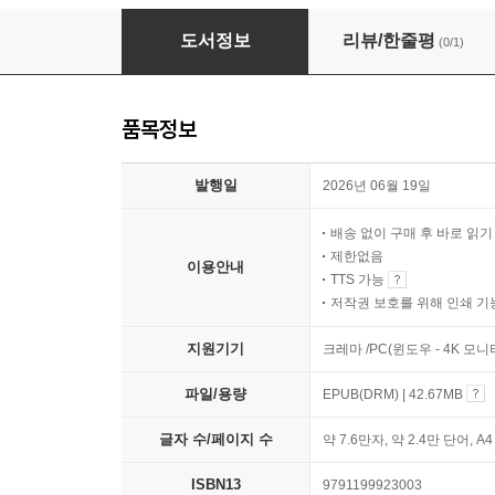
싱클레어 루이스 소설집
도서정보
리뷰/한줄평
(0/1)
품목정보
발행일
2026년 06월 19일
배송 없이 구매 후 바로 읽
제한없음
이용안내
TTS 가능
저작권 보호를 위해 인쇄 기
지원기기
크레마 /PC(윈도우 - 4K 모
파일/용량
EPUB(DRM) | 42.67MB
글자 수/페이지 수
약 7.6만자, 약 2.4만 단어, A
ISBN13
9791199923003