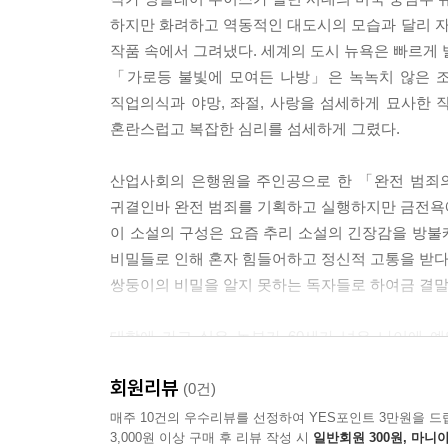
하지만 화려하고 역동적인 대도시의 모습과 달리 
작품 속에서 그려냈다. 세계의 도시 뉴욕은 빠르게
「가로등 불빛에 모여든 나방」은 녹녹치 않은 
직업의식과 야망, 좌절, 사랑을 섬세하게 묘사한
혼란스럽고 복잡한 심리를 섬세하게 그렸다.
산업사회의 은행원을 주인공으로 한 「완전 범죄의
귀결인바 완전 범죄를 기획하고 실행하지만 금전욕
이 소설의 구성은 요즘 추리 소설의 긴장감을 방불
비밀들로 인해 혼자 힘들어하고 정신적 고통을 받다
쌍둥이의 비밀을 알지 못하는 독자들로 하여금 결말
대학에 가고 싶은 농부가 60세가 넘은 나이에
낭만이나 진지함과는 거리가 먼 대학의 모습을 적
회원리뷰
주된 내용으로 삼았으며 미국 대학생들의 민낯을 
(0건)
매주 10건의 우수리뷰를 선정하여 YES포인트 3만원을 드
3,000원 이상 구매 후 리뷰 작성 시
일반회원 300원, 마니아
길지 않은 분량의 단편들이지만 여러 사회계층이 겪은