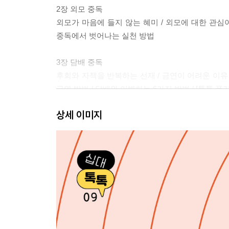
2장 외모 중독
외모가 마음에 들지 않는 혜미 / 외모에 대한 관심이
중독에서 벗어나는 실천 방법
3장 담배 중독
후회와 자책을 반복하는 선재 / 금연이 어려운 이유 
금연 방법 / 담배와 이별하는 6가지 방법 / [톡톡
상세 이미지
4장 관계 중독
집착과 우정 사이에서 괴로운 민지 / 십 대, 관계 형
관계 만들기 / 나를 소중히 여기기 위한 실천 방법
5장 자해 중독
옷 속에 감춰둔 영미의 속마음 / 겉으로 보이는 상처
있을까
6장 도박 중독