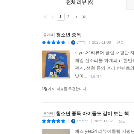
전체 리뷰
(6)
1
2
청소년 중독
종이책
c****h
2025-11-08
신고
|
|
|
< yes24리뷰어 클럽 서평
매일 잔소리를 하게되고 한번씩
관계, 성형 등의 여러 컨텐츠
낮아...
더보기
1명
이 이 리뷰를 추천합니다.
청소년 중독 아이들도 같이 보는 책
종이책
a*****2
2025-11-02
신고
|
|
|
예스 yes24 리뷰어클럽 서