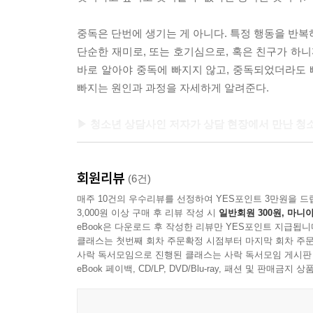
중독은 단번에 생기는 게 아니다. 특정 행동을 반복
단순한 재미로, 또는 호기심으로, 혹은 친구가 하니
바로 알아야 중독에 빠지지 않고, 중독되었더라도 
빠지는 원인과 과정을 자세하게 알려준다.
▶ 청소년 상담사인 저자가 상담 현장에서 만난 청
“시험 기간이 다가오면 불안해져요. 그러면 손목
회원리뷰
불안감을 잊을 수 있거든요.”
(6건)
“화장을 하지 않으면 밖에 나갈 수 없어요. 맨얼굴로
매주 10건의 우수리뷰를 선정하여 YES포인트 3만원을 드
3,000원 이상 구매 후 리뷰 작성 시
일반회원 300원, 마니아
“처음에는 단순한 호기심이었어요. 친구 따라 몇 대
eBook은 다운로드 후 작성한 리뷰만 YES포인트 지급됩니
“우린 서로 잘 맞는 베프였어요. 그런데 지금은 그 애
클래스는 첫번째 회차 주문확정 시점부터 마지막 회차 주문
사락 독서모임으로 진행된 클래스는 사락 독서모임 게시판
청소년 상담사이며, 상담심리 전문가인 저자는 상
eBook 페이백, CD/LP, DVD/Blu-ray, 패션 및 판매금
아픈 마음에 귀 기울이며, 현실적인 조언과 더불어 
겪는 아이들뿐만 아니라, 여러 스트레스와 문제들