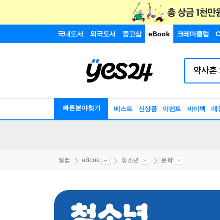
국내도서
외국도서
중고샵
eBook
크레마클럽
C
빠른분야찾기
베스트
신상품
이벤트
바이백
매
웰컴
eBook
청소년
문학