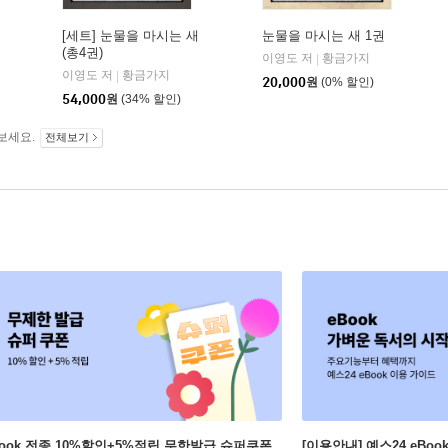
[세트] 눈물을 마시는 새
눈물을 마시는 새 1권
(총4권)
이영도 저
황금가지
|
이영도 저
황금가지
|
20,000
원
(0% 할인)
54,000
원
(34% 할인)
보세요.
전체보기
Book 전종 10%할인+5%적립 무한발급 슈퍼쿠폰
[이용안내] 예스24 eBo