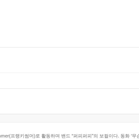
mmer(프랭키썸머)로 활동하며 밴드 “퍼피퍼피”의 보컬이다. 동화 ‘무슨