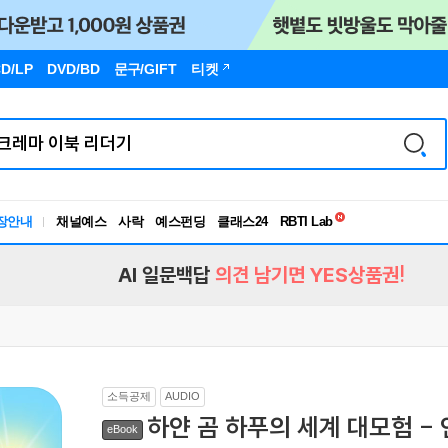
D/LP
DVD/BD
문구
/GIFT
티켓
독서유형검사
RBTI Lab
장안내
채널예스
사락
예스펀딩
클래스24
독서유형검사
AI 일문백답
의견 남기면 YES상품권!
소득공제
AUDIO
하얀 곰 하푸의 세계 대모험 -
eBook