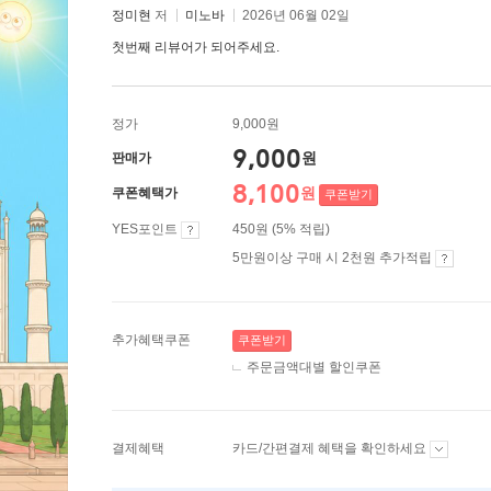
정미현
저
미노바
2026년 06월 02일
첫번째 리뷰어가 되어주세요.
정가
9,000원
9,000
원
판매가
8,100
원
쿠폰혜택가
쿠폰받기
YES포인트
450원 (5% 적립)
5만원이상 구매 시 2천원 추가적립
추가혜택쿠폰
쿠폰받기
주문금액대별 할인쿠폰
결제혜택
카드/간편결제 혜택을 확인하세요