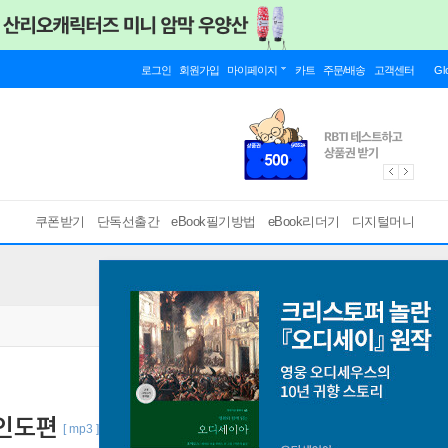
로그인
회원가입
마이페이지
카트
주문/배송
고객센터
Gl
쿠폰받기
단독선출간
eBook필기방법
eBook리더기
디지털머니
 인도편
[ mp3 ]