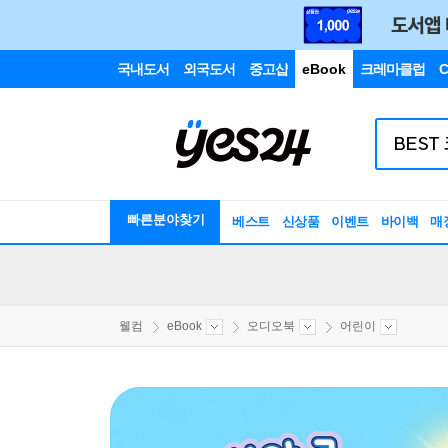
국내도서
외국도서
중고샵
eBook
크레마클럽
C
빠른분야찾기
베스트
신상품
이벤트
바이백
매
웰컴
eBook
오디오북
어린이