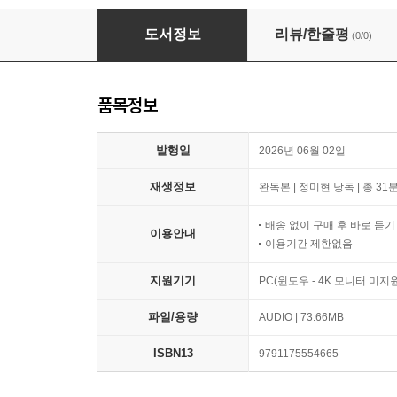
하얀 곰 하푸의 세계 대모험 - 인도편
도서정보
리뷰/한줄평
(0/0)
품목정보
발행일
2026년 06월 02일
재생정보
완독본 | 정미현 낭독 | 총 31분
배송 없이 구매 후 바로 듣
이용안내
이용기간 제한없음
지원기기
PC(윈도우 - 4K 모니터 미
파일/용량
AUDIO | 73.66MB
ISBN13
9791175554665