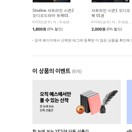
Shutline 셔트라인 시즌2
셔트라인 시즌1 오디오
오디오드라마 트랙01
북 01권
KYOU(쿄우) 저
두세븐 엔터테인먼트
KYOU(쿄우) 저
두세븐 엔터테인먼트
|
|
1,800
원
(0% 할인)
2,000
원
(0% 할인)
검색 페이지에서 선택된 태그에 등록된 더 많은 상품을 확인해 
이 상품의 이벤트
(6개)
한 눈에 보는 YES24 단독 선출간
e