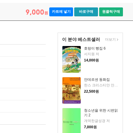
9,000
카트에 넣기
바로구매
원클릭구매
원
이 분야 베스트셀러
더보기
호랑이 빵집 6
서지원 저
14,000
원
안데르센 동화집
한스 크리스티안 안데르센 글
22,500
원
청소년을 위한 시편읽
기 2
개역한글성경 저
7,000
원