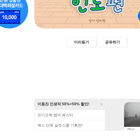
미리듣기
공유하기
이동진 인생작 50%+50% 할인!
오디오북 썸머 페스타
예스 단독 길벗스쿨 기획전!