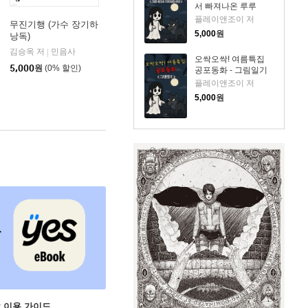
서 빠져나온 루루
플레이앤조이 저
무진기행 (가수 장기하
5,000
원
낭독)
김승옥 저
민음사
|
오싹오싹! 여름특집
5,000
원
(0% 할인)
공포동화 - 그림일기
플레이앤조이 저
5,000
원
ok 이용 가이드