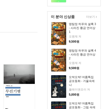
이 분야 신상품
더보기
명탐정 하푸와 셜록 3
- 사라진 황금 연어상
1
오원재 저
9,500
원
명탐정 하푸와 셜록 4
- 사라진 황금 연어상
2
오원재 저
9,500
원
오싹오싹! 여름특집
공포동화 - 거울속에
나
플레이앤조이 저
5,000
원
오싹오싹! 여름특집
공포동화 - 그림 속에