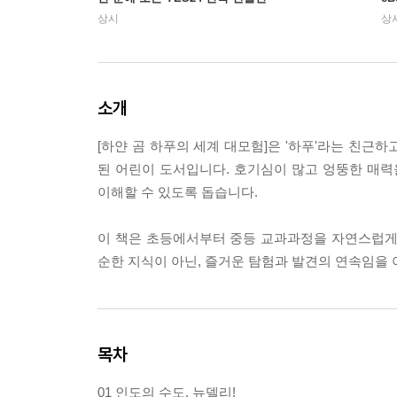
상시
상
소개
[하얀 곰 하푸의 세계 대모험]은 '하푸'라는 친근
된 어린이 도서입니다. 호기심이 많고 엉뚱한 매력
이해할 수 있도록 돕습니다.
이 책은 초등에서부터 중등 교과과정을 자연스럽게
순한 지식이 아닌, 즐거운 탐험과 발견의 연속임을 
목차
01 인도의 수도, 뉴델리!