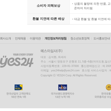
상품의 불량에 의한 반품, 교
소비자 피해보상
준하여 처리됨
환불 지연에 따른 배상
대금 환불 및 환불 지연에 
회사소개
인재채용
이용약관
개인정보처리방침
청소년보호정책
도서홍보안내
대표 : 김석환, 최세라
주소 : 서울시 영등포구 은행로 11, 5층~6층(여의도동,일신
사업자등록번호 : 229-81-37000 통신판매업신고 : 제 200
이메일 : yes24help@yes24.com 호스팅 서비스사업자 :
Copyright ⓒ YES24 Corp. All Rights Reserved.