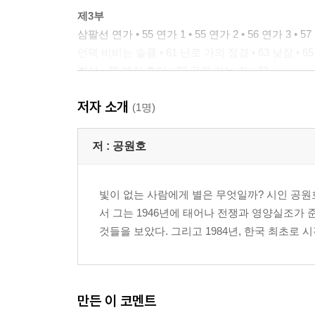
제3부
삼팔선 연가 • 55 연가 1 • 55 연가 2 • 56 연가 3 •
언덕 비비는 슬픔 • 61 난로 가의 정경 • 63 낮잠 • 65
회상 • 70 깨진 혼담 • 72 공원 가는 길 • 73
저자 소개
제4부
(1명)
유리창 • 77 꽃병 • 78 장미향 • 80 정방폭포 • 82 울릉
나도 저 꽃들의 기둥서방이나 되어볼까 • 87 바람부는 날 •
저 :
공원호
제5부
빛이 없는 사람에게 별은 무엇일까? 시인 공원호
여생 • 99 유언장 • 101 유품 • 105 엽서 • 108 동물원
서 그는 1946년에 태어나 전쟁과 영양실조가 
나의 정체 • 117 선 • 119 불륜 • 120 벌레들의 전쟁 • 
것들을 보았다. 그리고 1984년, 한국 최초로 
제6부
여심의 바닷가 • 127 고무신 • 130 진정 무엇이냐 • 13
단풍들고 싶다 • 139 소주와 라면 • 140 딸을 시집보내고
만든 이 코멘트
시인의 욕심 • 149 꿈속의 고향집 • 151