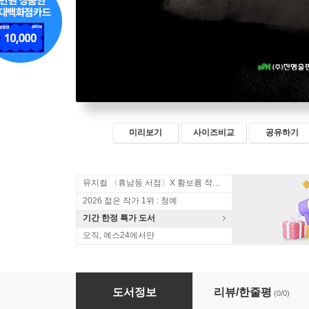
미리보기
사이즈비교
공유하기
뮤지컬 〈휴남동 서점〉X 황보름 작가 북토크
2026 젊은 작가 1위 : 청예
기간 한정 특가 도서
오직, 예스24에서만
얼굴 시린 산
도서정보
리뷰/한줄평
(0/0)