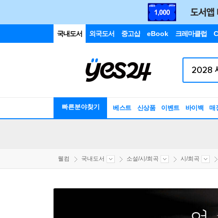
국내도서
외국도서
중고샵
eBook
크레마클럽
C
빠른분야찾기
베스트
신상품
이벤트
바이백
매
웰컴
국내도서
소설/시/희곡
시/희곡