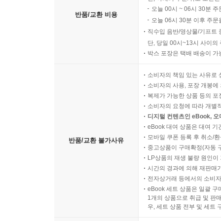
오늘 00시 ~ 06시 30분 
반품/교환 비용
오늘 06시 30분 이후 주문
직수입 음반/영상물/기프트 
단, 당일 00시~13시 사이
박스 포장은 택배 배송이 가
소비자의 책임 있는 사유로 
소비자의 사용, 포장 개봉에 
복제가 가능한 상품 등의 포장을 
소비자의 요청에 따라 개별
디지털 컨텐츠인 eBook, 
eBook 대여 상품은 대여 기
모바일 쿠폰 등록 후 취소/환
반품/교환 불가사유
중고상품이 구매확정(자동 
LP상품의 재생 불량 원인이 기
시간의 경과에 의해 재판매가
전자상거래 등에서의 소비자
eBook 세트 상품은 일괄 
1개의 상품으로 취급 및 판매
우, 세트 상품 전부 및 세트