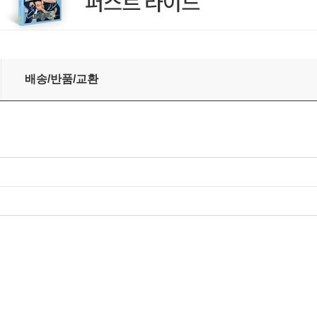
eattle OST) [썬셋 컬러 LP]
배송/반품/교환