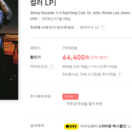
컬러 LP]
Jimmy Durante
작곡/
Nat King Cole
,
Dr. John
,
Rickie Lee Jones
,
USA
2026년 07월 08일
첫번째 리뷰어가 되어주세요.
판매지수 12
판매가
79,500원
64,400
원
할인가
(19% 할인)
YES포인트
650원 (1% 적립) + 마니아추가적립
5만원이상 구매 시 2천원 추가적립
추가혜택쿠폰
쿠폰받기
주문금액대별 할인쿠폰
결제혜택
카카오페이
2,000원 즉시할인
일