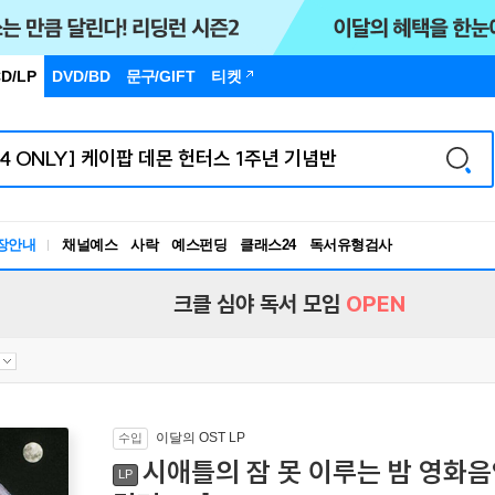
D/LP
DVD/BD
문구
/GIFT
티켓
장안내
채널예스
사락
예스펀딩
클래스24
독서유형검사
RBTI Lab
독서유형검사
크클 심야 독서 모임
OPEN
이달의 OST LP
수입
시애틀의 잠 못 이루는 밤 영화음악 (S
LP