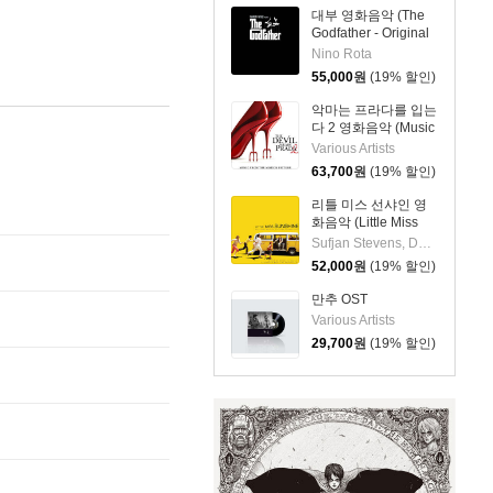
대부 영화음악 (The
Godfather - Original
Picture Soundtrack)
Nino Rota
[LP]
55,000
원
(19% 할인)
악마는 프라다를 입는
다 2 영화음악 (Music
from the Motion
Various Artists
Picture The Devil
63,700
원
(19% 할인)
Wears Prada 2) [블루
컬러 LP]
리틀 미스 선샤인 영
화음악 (Little Miss
Sunshine Original
Sufjan Stevens, Devotchka, Mychael Danna
Soundtrack) [옐로우
52,000
원
(19% 할인)
& 화이트 마블 컬러
LP]
만추 OST
Various Artists
29,700
원
(19% 할인)