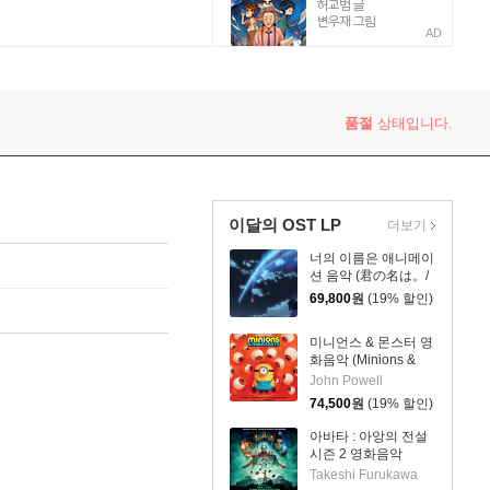
AD
품절
상태입니다.
이달의 OST LP
더보기
너의 이름은 애니메이
션 음악 (君の名は。/
your name. OST by
69,800
원
(19% 할인)
Radwimps 래드윔프
스) [2LP]
미니언스 & 몬스터 영
화음악 (Minions &
Monsters OST by
John Powell
John Powell) [옐로우
74,500
원
(19% 할인)
& 스카이블루 컬러
2LP]
아바타 : 아앙의 전설
시즌 2 영화음악
(Avatar: The Last
Takeshi Furukawa
Airbender Season -