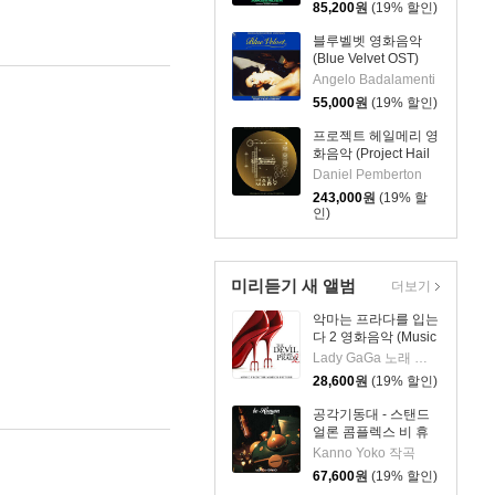
85,200
원
(19% 할인)
Soundtrack From
The Netflix Series
블루벨벳 영화음악
OST) [그린 마블 컬러
(Blue Velvet OST)
2LP]
[LP]
Angelo Badalamenti
55,000
원
(19% 할인)
프로젝트 헤일메리 영
화음악 (Project Hail
Mary - The Complete
Daniel Pemberton
Amazon MGM
243,000
원
(19% 할
Studios Soundtrack)
인)
[골드 & 조에트로프
컬러 4LP]
미리듣기 새 앨범
더보기
악마는 프라다를 입는
다 2 영화음악 (Music
from the Motion
Lady GaGa 노래 외 12명
Picture The Devil
28,600
원
(19% 할인)
Wears Prada 2)
공각기동대 - 스탠드
얼론 콤플렉스 비 휴
먼 애니메이션 음악
Kanno Yoko 작곡
(Ghost In The Shell
67,600
원
(19% 할인)
STAND ALONE