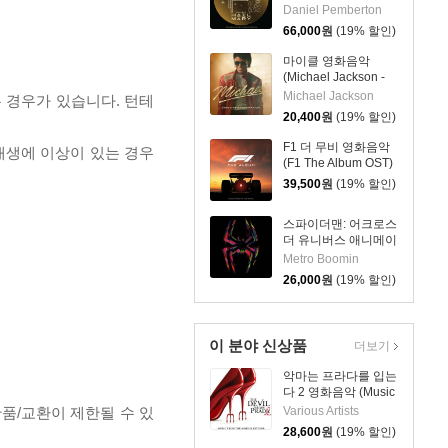
Mary - Original
Daniel Pemberton
Soundtrack)
66,000
원
(19% 할인)
마이클 영화음악
(Michael Jackson -
Michael OST: Songs
Michael Jackson
 경우가 있습니다. 턴테
From the Motion
20,400
원
(19% 할인)
Picture)
F1 더 무비 영화음악
 재생에 이상이 있는 경우
(F1 The Album OST)
[골드 컬러 LP]
39,500
원
(19% 할인)
스파이더맨: 어크로스
더 유니버스 애니메이
션 음악 (Spider-Man:
Metro Boomin
Across the Spider-
26,000
원
(19% 할인)
Verse OST)
이 분야 신상품
더보기
악마는 프라다를 입는
다 2 영화음악 (Music
from the Motion
반품/교환이 제한될 수 있
Various Artists
Picture The Devil
28,600
원
(19% 할인)
Wears Prada 2)