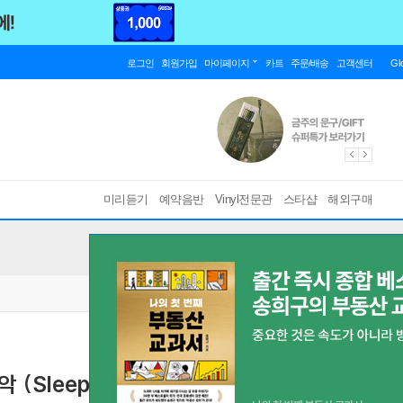
로그인
회원가입
마이페이지
카트
주문/배송
고객센터
Gl
미리듣기
예약음반
Vinyl전문관
스타샵
해외구매
leepless in Seattle OST) [썬셋