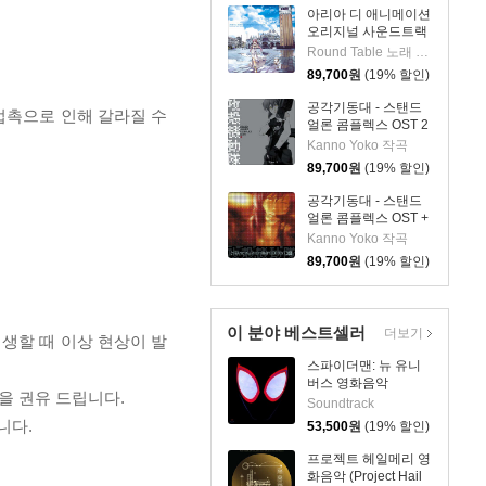
COMPLEX be
아리아 디 애니메이션
Human) [2LP]
오리지널 사운드트랙
(ARIA The
Round Table 노래 외 3명
ANIMATION Original
89,700
원
(19% 할인)
Soundtrack vinyl
edition)[2LP]
공각기동대 - 스탠드
 접촉으로 인해 갈라질 수
얼론 콤플렉스 OST 2
애니메이션 음악
Kanno Yoko 작곡
(Ghost In The Shell
89,700
원
(19% 할인)
STAND ALONE
COMPLEX O.S.T.2)
공각기동대 - 스탠드
[2LP]
얼론 콤플렉스 OST +
애니메이션 음악
Kanno Yoko 작곡
(Ghost In The Shell
89,700
원
(19% 할인)
STAND ALONE
COMPLEX O.S.T.＋)
[2LP]
이 분야 베스트셀러
더보기
재생할 때 이상 현상이 발
스파이더맨: 뉴 유니
버스 영화음악
을 권유 드립니다.
(Spider-Man: Into
Soundtrack
The Spider-Verse
니다.
53,500
원
(19% 할인)
OST) [LP]
프로젝트 헤일메리 영
화음악 (Project Hail