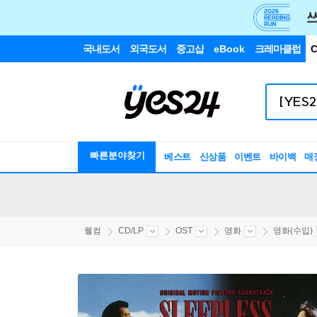
국내도서
외국도서
중고샵
eBook
크레마클럽
C
빠른분야찾기
베스트
신상품
이벤트
바이백
매
웰컴
CD/LP
OST
영화
영화(수입)