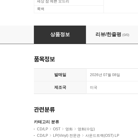
세상 참 예쁜 오드리
룩백
시애틀의 잠 못 이루는 밤 영화음악 (Sleepless in S
상품정보
리뷰/한줄평
(0/0)
품목정보
발매일
2026년 07월 08일
제조국
미국
관련분류
카테고리 분류
CD/LP
OST
영화
영화(수입)
CD/LP
LP(Vinyl) 전문관
사운드트랙(OST) LP