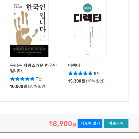
우리는 자랑스러운 한국인
디렉터
입니다
9건
7건
15,300
원
(10% 할인)
18,000
원
(10% 할인)
18,900
카트에 넣기
바로구매
원