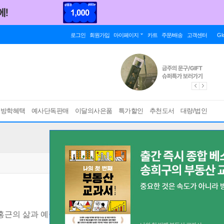
로그인
회원가입
마이페이지
카트
주문/배송
고객센터
Gl
름방학혜택
예사단독판매
이달의사은품
특가할인
추천도서
대량/법인
홍근의 삶과 예술을 담은 산문집