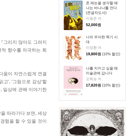
존 레논을 생각할 때
나는 바나나를 깐다
(큰글자도서)
이용준 저
52,000
원
나의 우아한 목기 시
 『그리지 않아도 그려지
대
이정환 저
편적 향수를 자극하는 회
19,800
원
(10% 할인)
나를 지키고 싶을 때
름다움이 자연스럽게 연결
미술관에 갑니다
오희승 저
고’, ‘그림으로 감상’할
17,820
원
(10% 할인)
술, 일상에 관해 이야기한
남을 따라가다 보면, 세상
경험을 할 수 있을 것이