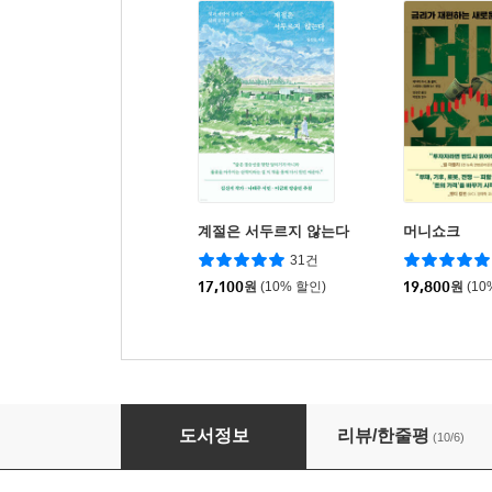
계절은 서두르지 않는다
머니쇼크
31건
17,100
원
(10% 할인)
19,800
원
(10
그리지 않아도 그려지는 것들
도서정보
리뷰/한줄평
(10/6)