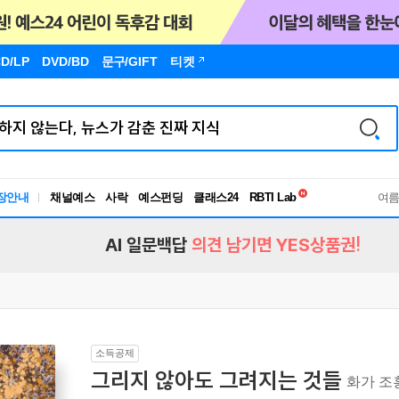
D/LP
DVD/BD
문구
/GIFT
티켓
독서유형검사
장안내
채널예스
사락
예스펀딩
클래스24
RBTI Lab
여
독서유형검사
AI 일문백답
의견 남기면 YES상품권!
소득공제
그리지 않아도 그려지는 것들
화가 조