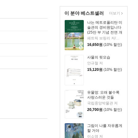
이 분야 베스트셀러
더보기
나는 메트로폴리탄 미
술관의 경비원입니다
(25만 부 기념 전면 개
정판)
패트릭 브링리 저/김희정,조현주 역
16,650
원
(10% 할인)
사물의 뒷모습
안규철 저
15,120
원
(10% 할인)
유물멍: 오래 볼수록
사랑스러운 것들
국립중앙박물관 저
20,700
원
(10% 할인)
그림이 나를 자유롭게
할 거야
이소영 저