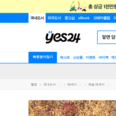
국내도서
외국도서
중고샵
eBook
크레마클럽
C
빠른분야찾기
베스트
신상품
이벤트
바이백
매
웰컴
국내도서
에세이
예술 에세이