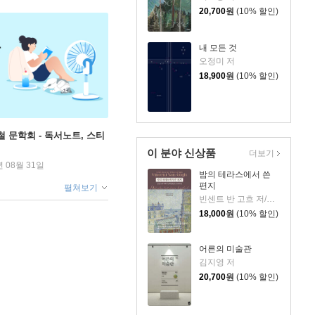
20,700
원
(10% 할인)
내 모든 것
오정미 저
18,900
원
(10% 할인)
철 문학회 - 독서노트, 스티
이 분야 신상품
더보기
년 08월 31일
밤의 테라스에서 쓴
편지
펼쳐보기
빈센트 반 고흐 저/신성림 역
18,000
원
(10% 할인)
어른의 미술관
김지영 저
20,700
원
(10% 할인)