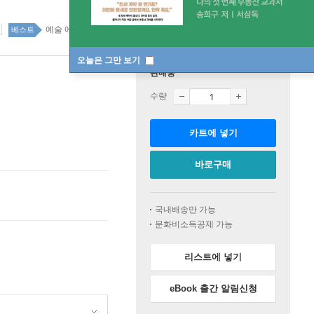
예술 에세이 42위
예술 에세이 top20 4주
베스트
오늘은 그만 보기
판매중
수량
카트에 넣기
바로구매
국내배송만 가능
문화비소득공제 가능
리스트에 넣기
eBook 출간 알림신청