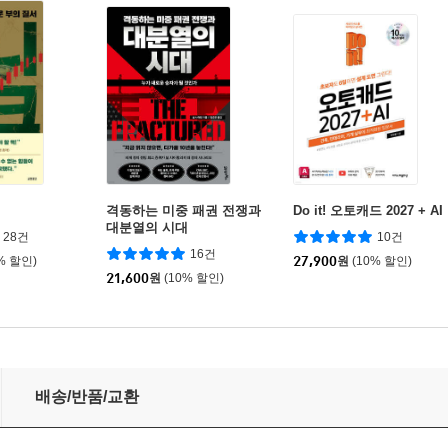
격동하는 미중 패권 전쟁과
Do it! 오토캐드 2027 + AI
대분열의 시대
28건
10건
16건
% 할인)
27,900
원
(10% 할인)
21,600
원
(10% 할인)
배송/반품/교환