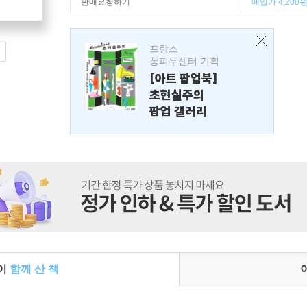
판매요청하기
매입가 4,200
프랑스
퐁피두센터 기획
[아트 팝업북]
초현실주의
팝업 갤러리
들이
함께 산 책