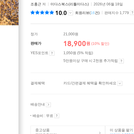
조홍근
저
미다스북스(리틀미다스)
2026년 06월 18일
10.0
회원리뷰(
16
건)
판매지수 1,779
정가
21,000원
18,900
원
판매가
(10% 할인)
YES포인트
1,050원 (5% 적립)
5만원이상 구매 시 2천원 추가적립
결제혜택
카드/간편결제 혜택을 확인하세요
배송안내
배송비 : 무료
중고상품
이 상품을 팔기