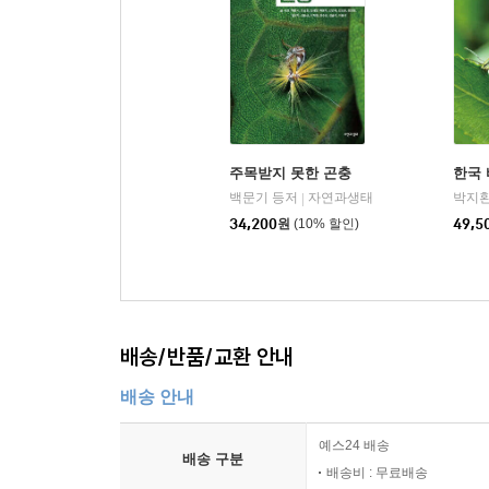
주목받지 못한 곤충
한국
백문기 등저
자연과생태
|
34,200
원
(10% 할인)
49,5
배송/반품/교환 안내
배송 안내
예스24 배송
배송 구분
배송비 : 무료배송