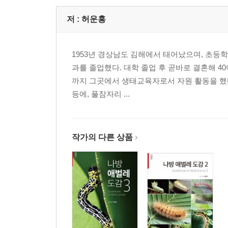
뿔나방과 Gelechiidae 55
쐐기나방과 Limacodidae 66
저 :
허운홍
알락나방과 Zygaenidae 70
잎말이나방과 Tortricidae
1953년 경상남도 김해에서 태어났으며, 초등
- 잎말이나방아과 Tortricinae 73
과를 졸업했다. 대학 졸업 후 곧바로 결혼해 4
- 애기잎말이나방아과 Olethreutinae 95
까지 그곳에서 생태교육자로서 자원 활동을 했다
뭉뚝날개나방과 Choreutidae 119
등에, 풀잠자리 ...
털날개나방과 Pterophoridae 121
창나방과 Thyrididae 122
명나방과 Pyralidae
- 비단명나방아과 Pyralinae 123
작가의 다른 상품
- 알락명나방아과 Phycitinae 124
- 부채명나방아과 Galleriinae 136
- 풀명나방과 Crambidae
- 물명나방아과 Acentropinae 137
- 순들명나방아과 Glaphyriinae 138
- 들명나방아과 Pyraustinae 139