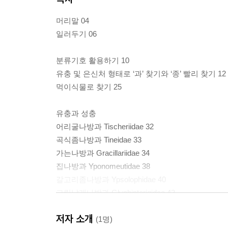
머리말 04
일러두기 06
분류기호 활용하기 10
유충 및 은신처 형태로 ‘과’ 찾기와 ‘종’ 빨리 찾기 12
먹이식물로 찾기 25
유충과 성충
어리굴나방과 Tischeriidae 32
곡식좀나방과 Tineidae 33
가는나방과 Gracillariidae 34
집나방과 Yponomeutidae 38
갈고리좀나방과 Ypsolophidae 40
그림날개나방과 Glyphipterigidae 43
큰원뿔나방과 Depressariidae 44
저자 소개
암작은날개나방과 Chimabachidae 53
(1명)