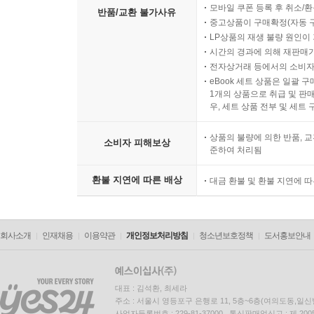
모바일 쿠폰 등록 후 취소/환
반품/교환 불가사유
중고상품이 구매확정(자동 
LP상품의 재생 불량 원인이 기
시간의 경과에 의해 재판매가
전자상거래 등에서의 소비자
eBook 세트 상품은 일괄 
1개의 상품으로 취급 및 판매
우, 세트 상품 전부 및 세트
상품의 불량에 의한 반품, 교
소비자 피해보상
준하여 처리됨
환불 지연에 따른 배상
대금 환불 및 환불 지연에 
회사소개
인재채용
이용약관
개인정보처리방침
청소년보호정책
도서홍보안내
대표 : 김석환, 최세라
주소 : 서울시 영등포구 은행로 11, 5층~6층(여의도동,일신
사업자등록번호 : 229-81-37000 통신판매업신고 : 제 200