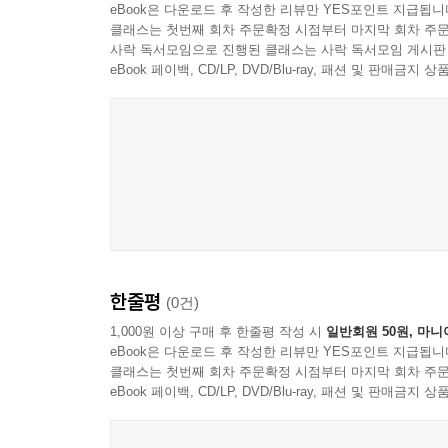
eBook은 다운로드 후 작성한 리뷰만 YES포인트 지급됩니
『나방 애벌레 도감』 1, 2, 3권 수정 사항 282
1,382종. 이만큼 많은 종을 다루려면 전국 각지
클래스는 첫번째 회차 주문확정 시점부터 마지막 회차 주문
참고문헌 289
3권을 준비하면서는 남부 지역을 조사하고자 전남 순
사락 독서모임으로 진행된 클래스는 사락 독서모임 게시판
찾아보기 290
그러나 저자는 “이 책은 나 혼자 한 것이 아니고 
eBook 페이백, CD/LP, DVD/Blu-ray, 패션 및 판매금
애벌레를 채집해 보내 주기까지 했다. 이 책에 담긴 
과거와 현재, 미래를 잇는 징검다리
첫 권에서부터 밝힌 것처럼 이 책은 저자가 기르
미동정, 오동정한 부분을 살펴 정리했다. 4권에서도
간다. 따라서 도감은 그 자체로 완성형이라기보
징검다리라 할 만하다. 이 도감이 우리나라 나방 
한줄평
(0건)
1,000원 이상 구매 후 한줄평 작성 시
일반회원 50원, 마니
eBook은 다운로드 후 작성한 리뷰만 YES포인트 지급됩니
클래스는 첫번째 회차 주문확정 시점부터 마지막 회차 주문
eBook 페이백, CD/LP, DVD/Blu-ray, 패션 및 판매금