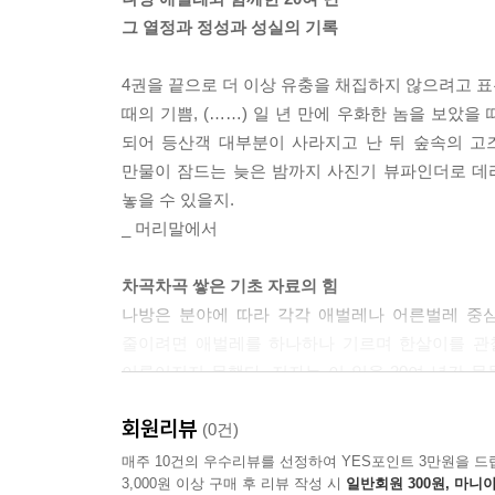
- 대나무짤름나방아과 Rivulinae 221
그 열정과 정성과 성실의 기록
- 노랑수염나방아과 Hypeninae 222
- 독나방아과 Lymantriinae 227
4권을 끝으로 더 이상 유충을 채집하지 않으려고 표
- 불나방아과 Arctiinae 230
때의 기쁨, (……) 일 년 만에 우화한 놈을 보았을
- 잎짤름나방아과 Boletobiinae 236
되어 등산객 대부분이 사라지고 난 뒤 숲속의 고
- 태극나방아과 Erebinae 237
만물이 잠드는 늦은 밤까지 사진기 뷰파인더로 데리
- 줄수염나방아과 Herminiinae 241
놓을 수 있을지.
- 아과 미정 Subfamily unassigned 242
_ 머리말에서
밤나방과 Noctuidae
- 띠꼬마밤나방아과 Eustrotiinae 243
차곡차곡 쌓은 기초 자료의 힘
- 저녁나방아과 Acronictinae 244
나방은 분야에 따라 각각 애벌레나 어른벌레 중심
- 곱추밤나방아과 Cuculliinae 245
줄이려면 애벌레를 하나하나 기르며 한살이를 관찰
- 희미무늬밤나방아과 Condicinae 246
이루어지지 못했다. 저자는 이 일을 20여 년간 
- 밤나방아과 Noctuinae 249
식물의 연관성을 밝힌 것이다. 종마다 다른 먹이식
회원리뷰
- 까마귀밤나방아과 Amphipyrinae 272
사람의 우직함이 우리나라 나방의 생태 데이터베이
(0건)
편집 중 추가로 동정한 종 274
매주 10건의 우수리뷰를 선정하여 YES포인트 3만원을 드
3,000원 이상 구매 후 리뷰 작성 시
일반회원 300원, 마니아
방방곡곡에서 찾은 귀한 ‘것’