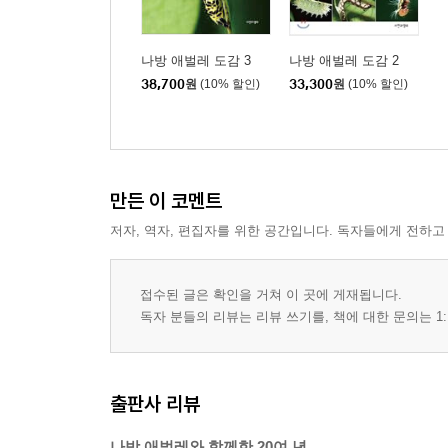
- 얼룩들명나방아과 Spilomelinae 147
솔나방과 Lasiocampidae 154
박각시과 Sphingidae 155
나방 애벌레 도감 3
나방 애벌레 도감 2
뿔나비나방과 Callidulidae 159
38,700
원
(10% 할인)
33,300
원
(10% 할인)
갈고리나방과 Drepanidae
- 갈고리나방아과 Drepaninae 160
- 뾰족날개나방아과 Thyatirinae 161
자나방과 Geometridae
만든 이 코멘트
- 가지나방아과 Ennominae 165
저자, 역자, 편집자를 위한 공간입니다. 독자들에게 전하고
- 겨울자나방아과 Alsophilinae 179
- 푸른자나방아과 Geometrinae 180
- 애기자나방아과 Sterrhinae 184
접수된 글은 확인을 거쳐 이 곳에 게재됩니다.
- 물결자나방아과 Larentiinae 188
독자 분들의 리뷰는 리뷰 쓰기를, 책에 대한 문의는 1:
재주나방과 Notodontidae 213
혹나방과 Nolidae
- 혹나방아과 Nolinae 215
출판사 리뷰
- 푸른나방아과 Chloephorinae 219
태극나방과 Erebidae
나방 애벌레와 함께한 20여 년