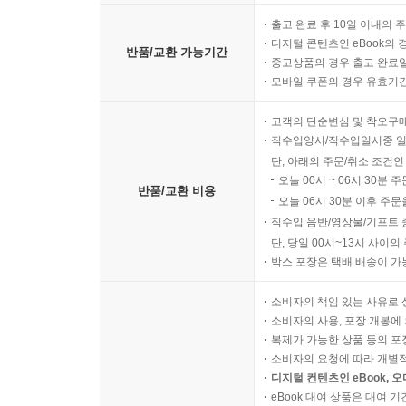
출고 완료 후 10일 이내의 
디지털 콘텐츠인 eBook의 
반품/교환 가능기간
중고상품의 경우 출고 완료일
모바일 쿠폰의 경우 유효기간(
고객의 단순변심 및 착오구
직수입양서/직수입일서중 일
단, 아래의 주문/취소 조건인
오늘 00시 ~ 06시 30분 
반품/교환 비용
오늘 06시 30분 이후 주문
직수입 음반/영상물/기프트 
단, 당일 00시~13시 사이
박스 포장은 택배 배송이 가
소비자의 책임 있는 사유로 
소비자의 사용, 포장 개봉에 
복제가 가능한 상품 등의 포장을 
소비자의 요청에 따라 개별
디지털 컨텐츠인 eBook, 
eBook 대여 상품은 대여 기