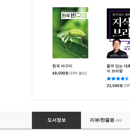
한국 바구미
품격 있는 대
식 브리핑
49,500
원
(10% 할인)
22,500
원
(1
나방 애벌레 도감 4
도서정보
리뷰/한줄평
(0/0)