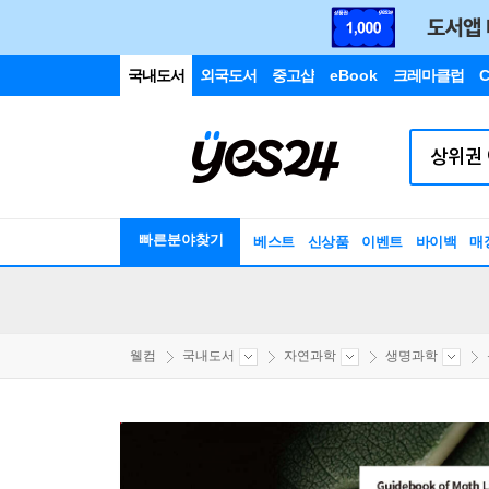
국내도서
외국도서
중고샵
eBook
크레마클럽
C
빠른분야찾기
베스트
신상품
이벤트
바이백
매
웰컴
국내도서
자연과학
생명과학