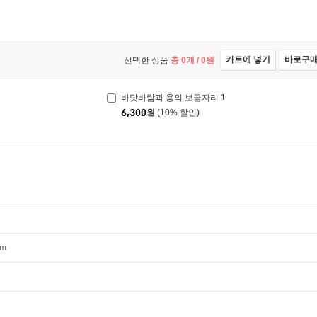
카트에 넣기
바로구
선택한 상품
총
0
개 /
0
원
바닷바람과 용의 보금자리 1
6,300
원
(10% 할인)
mm