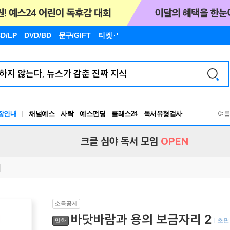
D/LP
DVD/BD
문구
/GIFT
티켓
장안내
채널예스
사락
예스펀딩
클래스24
독서유형검사
여
RBTI Lab
독서유형검사
크클 심야 독서 모임
OPEN
소득공제
바닷바람과 용의 보금자리 2
[ 초
만화