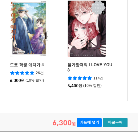
도쿄 학생 애처가 4
불가항력의 I LOVE YOU
8
26건
114건
6,300
원
(10% 할인)
5,400
원
(10% 할인)
6,300
카트에 넣기
바로구매
원