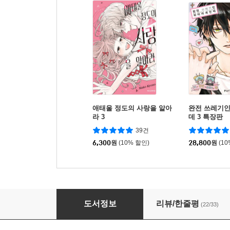
애태울 정도의 사랑을 알아
완전 쓰레기
라 3
데 3 특장판
39건
6,300
원
(10% 할인)
28,800
원
(1
바닷바람과 용의 보금자리 2
도서정보
리뷰/한줄평
(22/33)