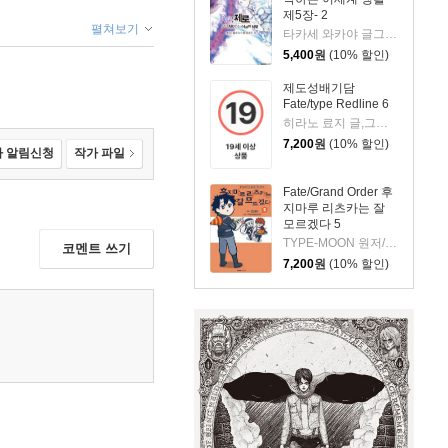
제5장- 2
펼쳐보기
타카세 와카야 글그림/나가츠키 탓페이 원저/김동수 역
5,400
원
(10% 할인)
제도성배기담
Fate/type Redline 6
히라노 료지 글,그림/케이켄치,TYPE-MOON 원저/정홍식 역
7,200
원
(10% 할인)
 알림신청
작가 파일
Fate/Grand Order 후
지마루 리츠카는 잘
모르겠다 5
TYPE-MOON 원저/츠치다 글그림/정홍식 역
코멘트 쓰기
7,200
원
(10% 할인)