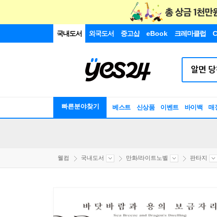
국내도서
외국도서
중고샵
eBook
크레마클럽
C
빠른분야찾기
베스트
신상품
이벤트
바이백
매
웰컴
국내도서
만화/라이트노벨
판타지