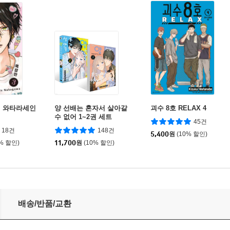
인 와타라세인
양 선배는 혼자서 살아갈
괴수 8호 RELAX 4
수 없어 1~2권 세트
45건
18건
148건
5,400
원
(10% 할인)
0% 할인)
11,700
원
(10% 할인)
배송/반품/교환