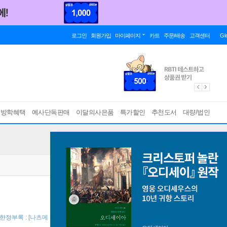
로그인
회원가입
마이페이지
카트
주문/배송
고객센터
Gl
름방학혜택
예사단독판매
이달의사은품
특가할인
추천도서
대량/법인
판한정부록 : [나츠메 우인장] 컬래버 일러스트 카드 (책과랩핑) ]