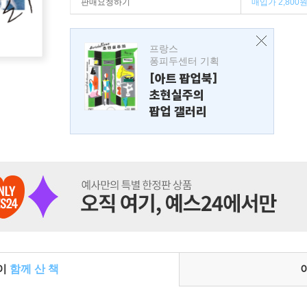
판매요청하기
매입가 2,800
프랑스
퐁피두센터 기획
[아트 팝업북]
초현실주의
팝업 갤러리
들이
함께 산 책