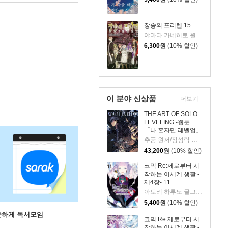
장송의 프리렌 15
야마다 카네히토 원저/아베 츠카사 글그림
6,300
원
(10% 할인)
이 분야 신상품
더보기
THE ART OF SOLO
LEVELING -웹툰
「나 혼자만 레벨업」
공식 아트북-
추공 원저/장성락 그림
43,200
원
(10% 할인)
코믹 Re:제로부터 시
작하는 이세계 생활 -
제4장- 11
아토리 하루노 글그림/나가츠키 탓페이 원저/김동수 역
5,400
원
(10% 할인)
꾸준하게 독서모임
코믹 Re:제로부터 시
작하는 이세계 생활 -