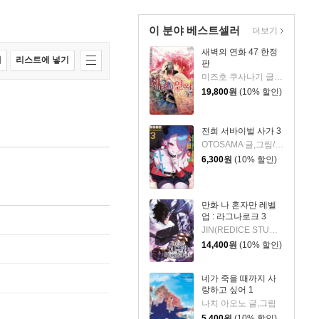
이 분야 베스트셀러
더보기
새벽의 연화 47 한정
매
리스트에 넣기
판
미즈호 쿠사나기 글그림
19,800
원
(10% 할인)
전희 서바이벌 사가 3
OTOSAMA 글,그림/이승원 역
6,300
원
(10% 할인)
만화 나 혼자만 레벨
업 : 라그나로크 3
JIN(REDICE STUDIO) 글그림/당도(REDICE STUDIO) 글/다울 원저
14,400
원
(10% 할인)
네가 죽을 때까지 사
랑하고 싶어 1
나치 아오노 글,그림
5,400
원
(10% 할인)