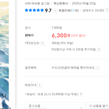
시마 아사토
글그림
학산문화사
2026년 06월 25일
9.7
회원리뷰(
55
건)
판매지수 10,002
정가
7,000원
6,300
원
판매가
(10% 할인)
YES포인트
350원 (5% 적립)
5만원이상 구매 시 2천원 추가적립
결제혜택
카드/간편결제 혜택을 확인하세요
배송안내
배송비 : 유료 (도서 15,000원 이상 무료)
중고상품
이 상품을 팔기