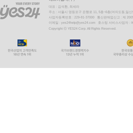
대표 : 김석환, 최세라
주소 : 서울시 영등포구 은행로 11, 5층~6층(여의도동,일신
사업자등록번호 : 229-81-37000 통신판매업신고 : 제 200
이메일 : yes24help@yes24.com 호스팅 서비스사업자 :
Copyright ⓒ YES24 Corp. All Rights Reserved.