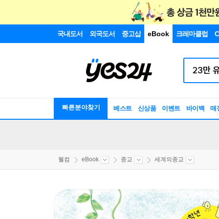
국내도서
외국도서
중고샵
eBook
크레마클럽
C
빠른분야찾기
베스트
신상품
이벤트
바이백
매
웰컴
eBook
종교
세계의종교