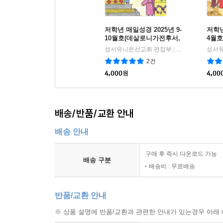
저학년 매일성경 2025년 9-
저학년
10월호(데살로니가전후서,
4월호
스바냐, 역대하)
세기 2
성서유니온선교회 편집부
한국성서유니온
성서유
|
2건
4,000
원
4,00
배송/반품/교환 안내
배송 안내
구매 후 즉시 다운로드 가능
배송 구분
배송비 : 무료배송
반품/교환 안내
※ 상품 설명에 반품/교환과 관련한 안내가 있는경우 아래 