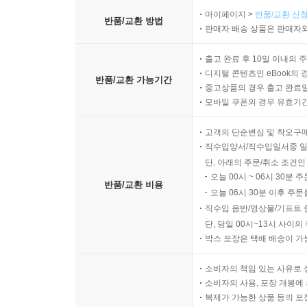
마이페이지 >
반품/교환 신청
반품/교환 방법
판매자 배송 상품은 판매자와
출고 완료 후 10일 이내의 
디지털 콘텐츠인 eBook의 
반품/교환 가능기간
중고상품의 경우 출고 완료일
모바일 쿠폰의 경우 유효기간(
고객의 단순변심 및 착오구
직수입양서/직수입일서중 일
단, 아래의 주문/취소 조건인
오늘 00시 ~ 06시 30분 
반품/교환 비용
오늘 06시 30분 이후 주문
직수입 음반/영상물/기프트 
단, 당일 00시~13시 사이
박스 포장은 택배 배송이 가
소비자의 책임 있는 사유로 
소비자의 사용, 포장 개봉에 
복제가 가능한 상품 등의 포장을 