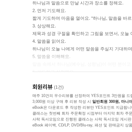
하나님과 말씀으로 만날 시간과 장소를 정해요.
2. 먼저 기도해요.
짧게 기도하며 마음을 열어요. “하나님, 말씀을 바
3. 상상해요.
제목과 성경 구절을 확인하고 그림을 보면서, 오늘 
4. 말씀을 읽어요.
하나님이 오늘 나에게 어떤 말씀을 주실지 기대하며 
5. 말씀을 이해해요.
말씀 속에서 하나님(예수님, 성령님)이 어떤 분이고
6. 기도하고 실천해요.
하나님이 나(우리)에게 바라시는 점을 생각하며 기
회원리뷰
7. 돌아봐요.
(1건)
결심한 것을 잘 실천하고 있는지 점검해요.
매주 10건의 우수리뷰를 선정하여 YES포인트 3만원을 드
3,000원 이상 구매 후 리뷰 작성 시
일반회원 300원, 마니아
eBook은 다운로드 후 작성한 리뷰만 YES포인트 지급됩니
클래스는 첫번째 회차 주문확정 시점부터 마지막 회차 주문
사락 독서모임으로 진행된 클래스는 사락 독서모임 게시판
eBook 페이백, CD/LP, DVD/Blu-ray, 패션 및 판매금