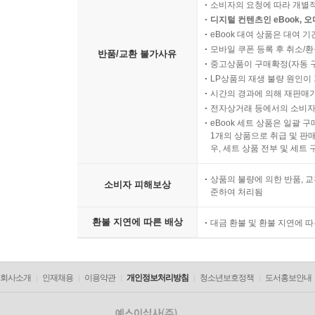
소비자의 요청에 따라 개별
디지털 컨텐츠인 eBook, 
eBook 대여 상품은 대여 기
모바일 쿠폰 등록 후 취소/환
반품/교환 불가사유
중고상품이 구매확정(자동 
LP상품의 재생 불량 원인이 기
시간의 경과에 의해 재판매가
전자상거래 등에서의 소비자
eBook 세트 상품은 일괄 
1개의 상품으로 취급 및 판매
우, 세트 상품 전부 및 세트
상품의 불량에 의한 반품, 교
소비자 피해보상
준하여 처리됨
환불 지연에 따른 배상
대금 환불 및 환불 지연에 
회사소개
인재채용
이용약관
개인정보처리방침
청소년보호정책
도서홍보안내