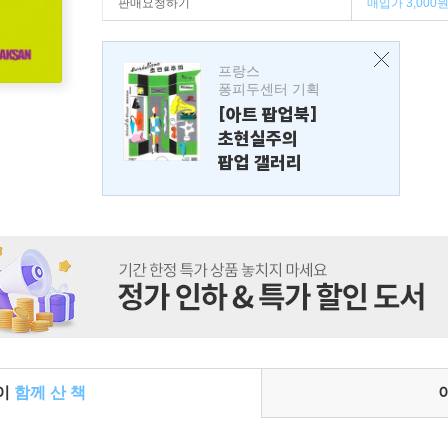
판매요청하기
매입가 3,000
프랑스
퐁피두센터 기획
[아트 팝업북]
초현실주의
팝업 갤러리
들이
함께 산 책