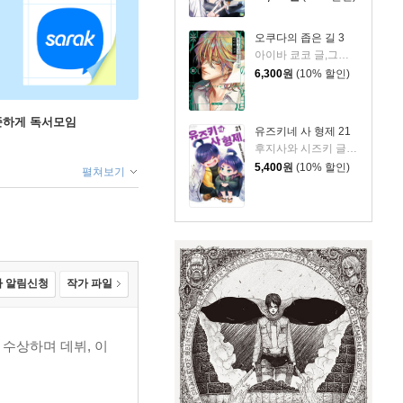
오쿠다의 좁은 길 3
아이바 쿄코 글,그림/이소정 역
6,300
원
(10% 할인)
꾸준하게 독서모임
유즈키네 사 형제 21
후지사와 시즈키 글,그림
5,400
원
(10% 할인)
펼쳐보기
 알림신청
작가 파일
 수상하며 데뷔, 이