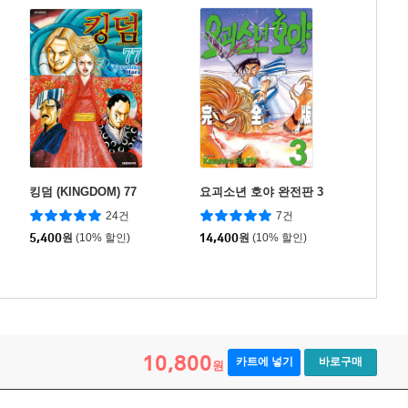
킹덤 (KINGDOM) 77
요괴소년 호야 완전판 3
24건
7건
5,400
원
(10% 할인)
14,400
원
(10% 할인)
10,800
카트에 넣기
바로구매
원