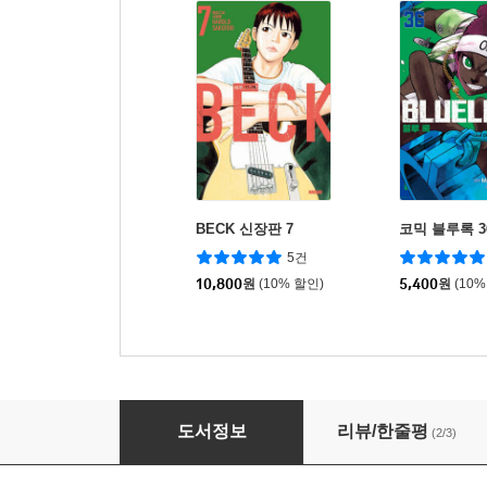
BECK 신장판 7
코믹 블루록 3
5건
10,800
원
(10% 할인)
5,400
원
(10%
BECK 신장판 6
도서정보
리뷰/한줄평
(2/3)