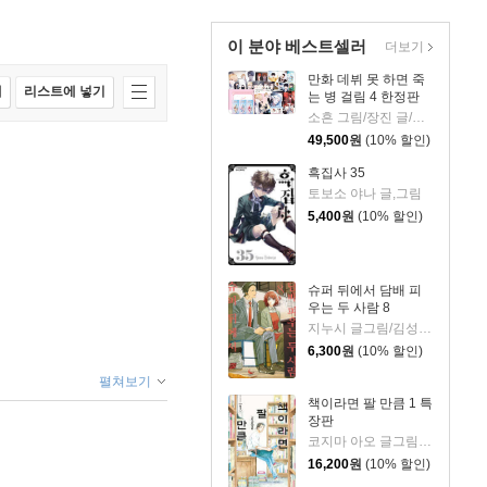
이 분야 베스트셀러
더보기
만화 데뷔 못 하면 죽
매
리스트에 넣기
는 병 걸림 4 한정판
소흔 그림/장진 글/백덕수 원저
49,500
원
(10% 할인)
흑집사 35
토보소 야나 글,그림
5,400
원
(10% 할인)
슈퍼 뒤에서 담배 피
우는 두 사람 8
지누시 글그림/김성래 역
6,300
원
(10% 할인)
펼쳐보기
책이라면 팔 만큼 1 특
장판
코지마 아오 글그림/장혜영 역
16,200
원
(10% 할인)