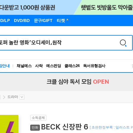
D/LP
DVD/BD
문구
/GIFT
티켓
장안내
채널예스
사락
예스펀딩
클래스24
독서유형검사
RBTI Lab
독서유형검사
크클 심야 독서 모임
OPEN
드라마
소득공제
BECK 신장판 6
[ 초판한정부록 : 일러스트 카
만화