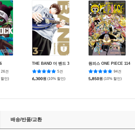
6
THE BAND 더 밴드 3
원피스 ONE PIECE 114
26건
5건
94건
 할인)
6,300
원
(10% 할인)
5,850
원
(10% 할인)
배송/반품/교환