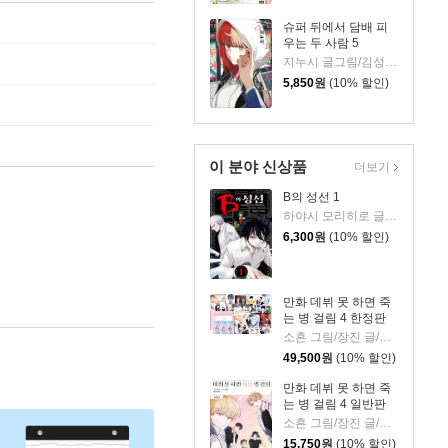
슈퍼 뒤에서 담배 피
우는 두 사람 5
지누시 글그림/김성래 역
5,850
원
(10% 할인)
이 분야 신상품
더보기
B의 성선 1
하야시 모리히로 글그림
6,300
원
(10% 할인)
만화 데뷔 못 하면 죽
는 병 걸림 4 한정판
소흔 그림/장진 글/백덕수 원저
49,500
원
(10% 할인)
만화 데뷔 못 하면 죽
는 병 걸림 4 일반판
소흔 그림/장진 글/백덕수 원저
15,750
원
(10% 할인)