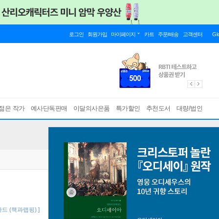
로그인
회원가입
마이페이지
카트
주문/배송
고객센터
Gl
젊은 작가
예사단독판매
이달의사은품
특가할인
추천도서
대량/법인
드 (책과랩핑) ]