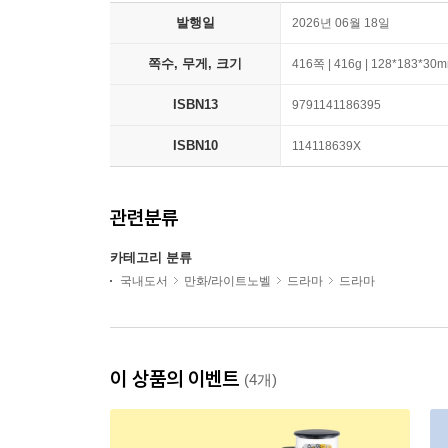
발행일
2026년 06월 18일
쪽수, 무게, 크기
416쪽 | 416g | 128*183*30
ISBN13
9791141186395
ISBN10
114118639X
관련분류
카테고리 분류
국내도서
만화/라이트노벨
드라마
드라마
이 상품의 이벤트
(4개)