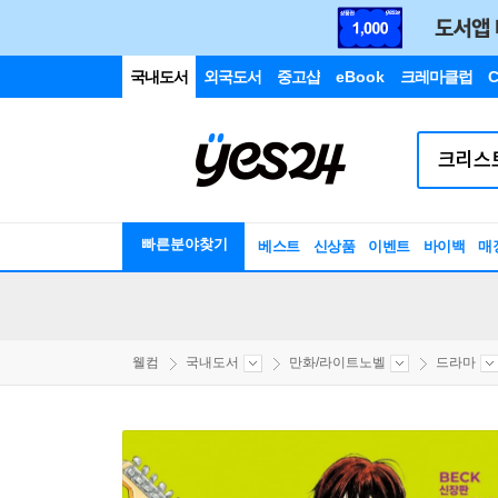
국내도서
외국도서
중고샵
eBook
크레마클럽
C
빠른분야찾기
베스트
신상품
이벤트
바이백
매
웰컴
국내도서
만화/라이트노벨
드라마