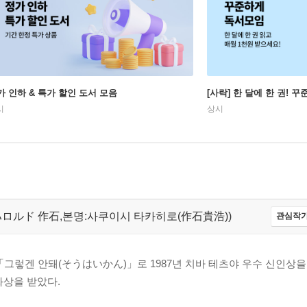
가 인하 & 특가 할인 도서 모음
[사락] 한 달에 한 권! 
시
상시
ishi,ハロルド 作石,본명:사쿠이시 타카히로(作石貴浩))
관심작가
 「그렇겐 안돼(そうはいかん)」로 1987년 치바 테츠야 우수 신인상을
화상을 받았다.