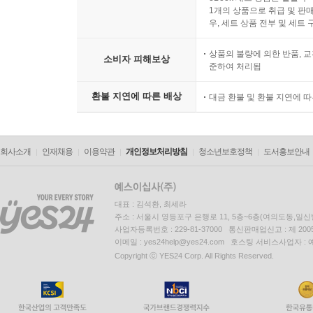
1개의 상품으로 취급 및 판매
우, 세트 상품 전부 및 세트
상품의 불량에 의한 반품, 교
소비자 피해보상
준하여 처리됨
환불 지연에 따른 배상
대금 환불 및 환불 지연에 
회사소개
인재채용
이용약관
개인정보처리방침
청소년보호정책
도서홍보안내
대표 : 김석환, 최세라
주소 : 서울시 영등포구 은행로 11, 5층~6층(여의도동,일신
사업자등록번호 : 229-81-37000 통신판매업신고 : 제 200
이메일 : yes24help@yes24.com 호스팅 서비스사업자 :
Copyright ⓒ YES24 Corp. All Rights Reserved.