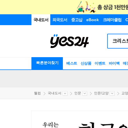
국내도서
외국도서
중고샵
eBook
크레마클럽
C
빠른분야찾기
베스트
신상품
이벤트
바이백
매
웰컴
국내도서
인문
인문/교양
교양