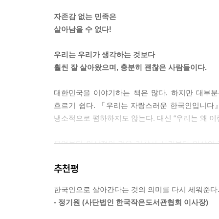
1. 한민족의 전투력을 증명한 광개토대왕
자존감 없는 민족은
2. 민중이 만든 저항의 전통
살아남을 수 없다!
3. 한국의 전투 본능을 일깨운 6·25 전쟁
4. 세계가 목격한 한국의 전투력, 월남전
우리는 우리가 생각하는 것보다
5. 한국 아저씨들의 전투력, 루프탑 코리아
훨씬 잘 살아왔으며, 충분히 괜찮은 사람들이다.
6. 세계 군사력 순위로 본 한국의 위상
7. 세계 최정상의 기갑전력
대한민국을 이야기하는 책은 많다. 하지만 대부분
8. 해양 강국으로 가는 대한민국
흐르기 쉽다. 『우리는 자랑스러운 한국인입니다』
9. 우리 전투기가 우리 하늘을 지킨다
냉소적으로 폄하하지도 않는다. 대신 “우리는 왜 이
10. 세계 3위의 예비군 보유국
11. 작은 나라의 생존 전략
무엇보다 인상적인 것은 거창한 사건보다 일상의 장
12. AI와 로봇으로 미래 전장을 여는 한국
문화, 분리수거 같은 익숙한 풍경을 단순한 생활
추천평
여겨온 행동들 속에서 한국 사회만의 질서와 철학을
5장 세계로 확장되는 대한민국
- 문화 강국을 이끄는 예술성
한국인으로 살아간다는 것의 의미를 다시 세워준다. 지
또한 대한민국의 성장 과정을 단순한 경제 발전 서
- 정기원 (사단법인 한국작은도서관협회 이사장)
공동체를 위해 움직이는 시민의 힘에 주목한다. 태
1. 문화의 힘을 믿는 우리가 김구다