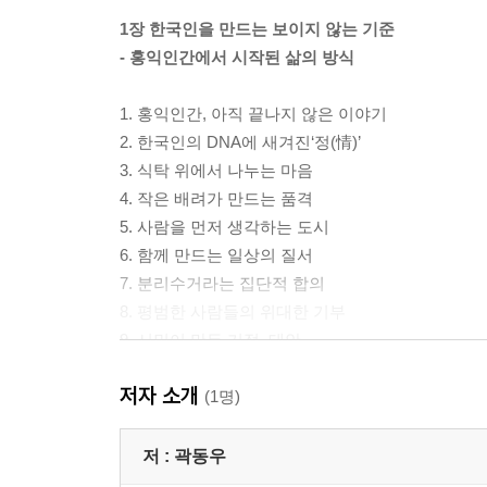
1장 한국인을 만드는 보이지 않는 기준
- 홍익인간에서 시작된 삶의 방식
1. 홍익인간, 아직 끝나지 않은 이야기
2. 한국인의 DNA에 새겨진‘정(情)’
3. 식탁 위에서 나누는 마음
4. 작은 배려가 만드는 품격
5. 사람을 먼저 생각하는 도시
6. 함께 만드는 일상의 질서
7. 분리수거라는 집단적 합의
8. 평범한 사람들의 위대한 기부
9. 시민이 만든 기적, 태안
10. 은혜를 기적으로 되돌려주는 나라
저자 소개
11. 파병 지원국에서 UN 평화유지군으로
(1명)
12. 차이를 넘어 공존하는 질서
저 :
곽동우
2장 한국을 움직이는 에너지