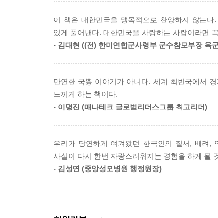
짧은 시간 안에 산업화와 민주화를 동시에 이뤄낸 과
2. 세계문화유산 속 한국인의 정체성
3. 한국 문화의 존재감
이 책은 대한민국을 맹목적으로 찬양하지 않는다.
무엇보다 이 책의 가장 큰 가치는 우리에게 잃어
4. 과거와 미래가 공존하는 도시, 서울
있게 풀어낸다. 대한민국을 사랑하는 사람이라면 꼭 
말하지 않는다. 다만 우리가 생각하는 것보다 훨씬 
5. 한국의 과거, 트렌드가 되다
- 김대현 ((전) 한미연합군사령부 군수참모부장 육
대한민국의 현재를 통해, 결국 한 가지 질문과 
6. 미의 기준을 바꾼 K-뷰티
한국인입니다』는 그 질문에 대한 진지한 답을 함께
7. 익숙함을 뒤집은 K-푸드
8. 세계의 어깨를 들썩이게 하는 흥부자 대한민국
만연한 국뽕 이야기가 아니다. 세계 최빈국에서 
9. 중국이 부러워하는 한국 문화
느끼게 하는 책이다.
10. 세계의 취향을 저격한 K-콘텐츠
- 이명진 (매나테크 글로벌리더스그룹 최고리더)
11. 언어를 넘어 함께 부르는 K-POP
12. 끊임없이 등장하는 K-POP 세대
우리가 당연하게 여겨왔던 한국인의 질서, 배려,
에필로그
사실이 다시 한번 자랑스러워지는 경험을 하게 될 
- 김성연 (중앙성모병원 행정원장)