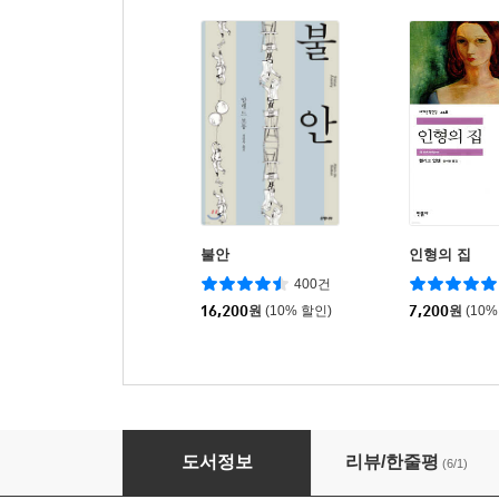
불안
인형의 집
400건
16,200
원
(10% 할인)
7,200
원
(10%
우리는 자랑스러운 한국인입니다
도서정보
리뷰/한줄평
(6/1)