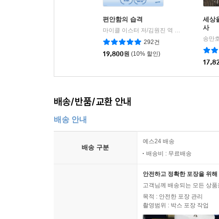
편안함의 습격
세상을
사
마이클 이스터 저/김원진 역
수오서재
|
292건
19,800
원
(10% 할인)
17,8
배송/반품/교환 안내
배송 안내
예스24 배송
배송 구분
배송비 : 무료배송
안전하고 정확한 포장을 위해 
고객님께 배송되는 모든 상품을
목적 : 안전한 포장 관리
촬영범위 : 박스 포장 작업