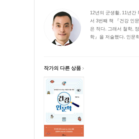
- 감정이 아닌 구조로 작동하는 역동성
12년의 군생활, 11년간
서 3번째 책 『건강 인
1. 애국가가 만들어 내는 에너지
은 적다. 그래서 철학,
2. ‘배달의 민족’이라는 실행력
학』을 저술했다. 인문학
3. 보이지 않는 조선총독부 철거
4. 시민이 만든 민주주의
5. 촛불이 보여준 집단 질서
6. 전 세계 민주주의를 이끄는 K-민주주의
작가의 다른 상품
7. 함께 외칠 때 강해지는 사람들
8. 가난을 돌파한 집단적 열망, “잘 살아보세”
9. 위기 속에서 단단해지는 나라
10. 기술 주권을 찾아가는 대한민국
11. 한국에서 성공하면 세계에서도 성공한다
12. 코스피 8000, 한국의 역동성
3장 판을 바꾸는 한국인의 경쟁력
- 성실함을 넘어, 세상을 뒤흔드는 천재성