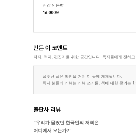
건강 인문학
1. 집단지성이 작동하는 방식
16,000
원
2. 하느님이 보우하사 우리나라 만세
3. 평균 이상의 역량을 가진 국민
4. 독특한 재주, 쇠 젓가락질
5. 새로운 기술이 가장 먼저 일상이 되는 나라
만든 이 코멘트
6. 기록의 민족, AI 시대를 열다
저자, 역자, 편집자를 위한 공간입니다. 독자들에게 전하고
7. PC방에서 단련된 전사들
8. AI 시대, 다시 주목받는 문자
9. 바다를 설계하는 조선 기술
접수된 글은 확인을 거쳐 이 곳에 게재됩니다.
10. 신기전에서 시작된 미사일 기술
독자 분들의 리뷰는 리뷰 쓰기를, 책에 대한 문의는 1:
11. 세계 무기 수출 증가율 1위, 한국
12. 세계가 주목한 K-방역
출판사 리뷰
4장 생존의 역사 속에서 단련된 힘
“우리가 몰랐던 한국인의 저력은
- 전투민족의 DNA가 흐르는 한국인
어디에서 오는가?”