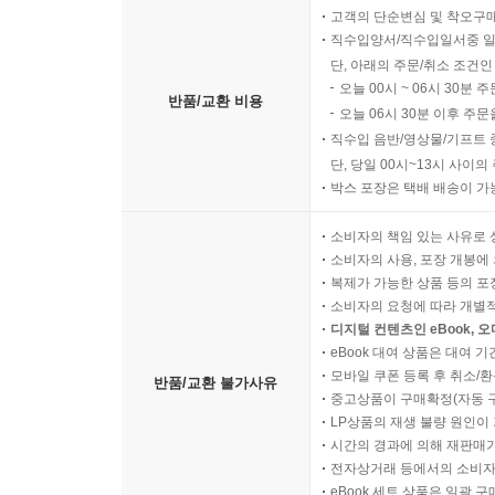
고객의 단순변심 및 착오구
직수입양서/직수입일서중 일
단, 아래의 주문/취소 조건인
오늘 00시 ~ 06시 30분 
반품/교환 비용
오늘 06시 30분 이후 주문
직수입 음반/영상물/기프트 
단, 당일 00시~13시 사이
박스 포장은 택배 배송이 가
소비자의 책임 있는 사유로 
소비자의 사용, 포장 개봉에 
복제가 가능한 상품 등의 포장을 
소비자의 요청에 따라 개별
디지털 컨텐츠인 eBook, 
eBook 대여 상품은 대여 기
모바일 쿠폰 등록 후 취소/환
반품/교환 불가사유
중고상품이 구매확정(자동 
LP상품의 재생 불량 원인이 기
시간의 경과에 의해 재판매가
전자상거래 등에서의 소비자
eBook 세트 상품은 일괄 