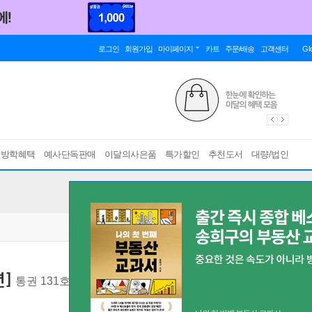
로그인
회원가입
마이페이지
카트
주문/배송
고객센터
Gl
름방학혜택
예사단독판매
이달의사은품
특가할인
추천도서
대량/법인
년]
통권 131호