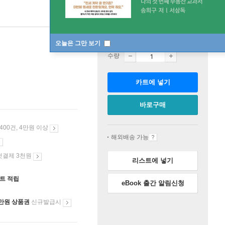
판매중
오늘은 그만 보기
수량
카트에 넣기
바로구매
 400건, 4만원 이상
해외배송 가능
첫결제 3천원
리스트에 넣기
인트 적립
eBook 출간 알림신청
만원 상품권
신규발급시