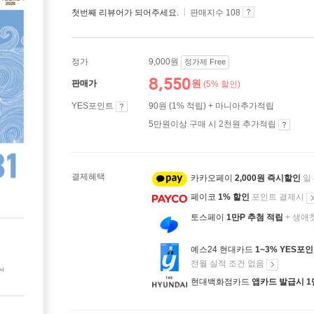
첫번째 리뷰어가 되어주세요.
판매지수 108
정가
9,000원
정가제 Free
8,550
원
판매가
(5% 할인)
YES포인트
90원 (1% 적립) + 마니아추가적립
5만원이상 구매 시 2천원 추가적립
결제혜택
카카오페이
2,000원 즉시할인
일
페이코
1% 할인
포인트 결제시
토스페이
1만P 추첨 적립
+ 생애
예스24 현대카드
1~3% YES포
전월 실적 조건 없음
현대백화점카드
앱카드 발급시 1