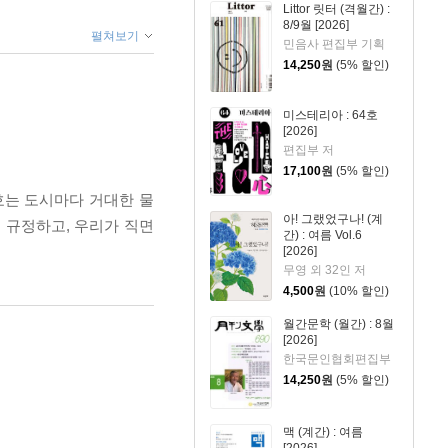
Littor 릿터 (격월간) :
8/9월 [2026]
펼쳐보기
민음사 편집부 기획
14,250
원
(5% 할인)
미스테리아 : 64호
[2026]
편집부 저
17,100
원
(5% 할인)
호는 도시마다 거대한 물
아! 그랬었구나! (계
 규정하고, 우리가 직면
간) : 여름 Vol.6
[2026]
무영 외 32인 저
4,500
원
(10% 할인)
월간문학 (월간) : 8월
[2026]
한국문인협회편집부
14,250
원
(5% 할인)
맥 (계간) : 여름
[2026]