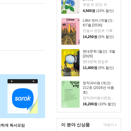
무영 외 32인 저
4,500
원
(10% 할인)
Littor 릿터 (격월간) :
6/7월 [2026]
민음사 편집부 기획
14,250
원
(5% 할인)
현대문학 (월간) : 8월
[2026]
현대문학 편집부
11,400
원
(5% 할인)
창작과비평 (계간) :
212호 (2026년 여름
호)
창작과비평사편집부 편
16,200
원
(10% 할인)
이 분야 신상품
더보기
꾸준하게 독서모임