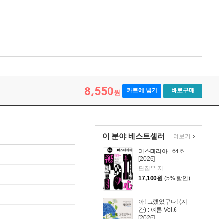
8,550
카트에 넣기
바로구매
원
이 분야 베스트셀러
더보기
미스테리아 : 64호
[2026]
편집부 저
17,100
원
(5% 할인)
아! 그랬었구나! (계
간) : 여름 Vol.6
[2026]