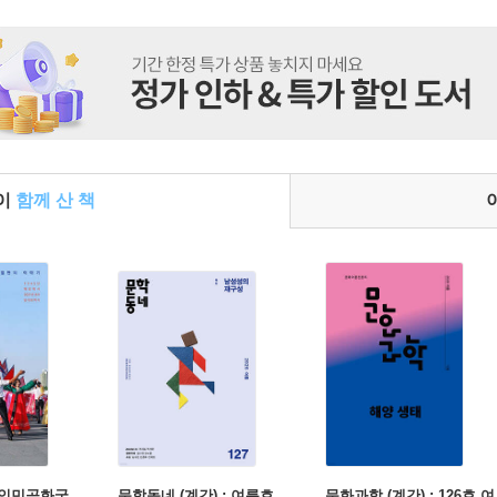
들이
함께 산 책
인민공화국
문학동네 (계간) : 여름호
문화과학 (계간) : 126호 여