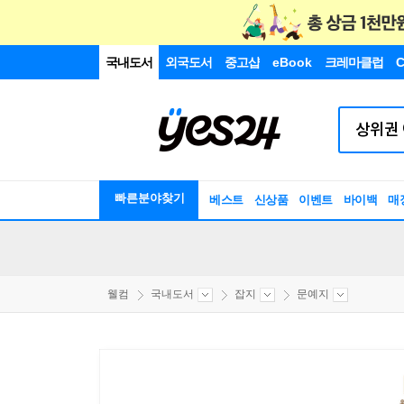
국내도서
외국도서
중고샵
eBook
크레마클럽
C
빠른분야찾기
베스트
신상품
이벤트
바이백
매
웰컴
국내도서
잡지
문예지