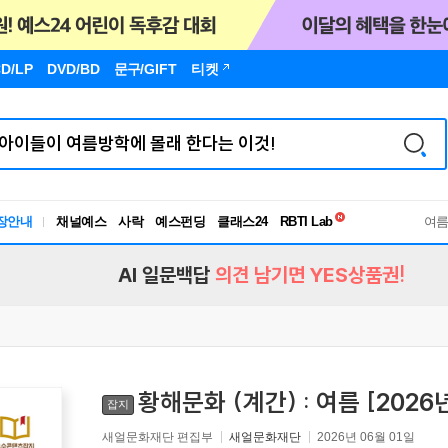
D/LP
DVD/BD
문구
/GIFT
티켓
독서유형검사
RBTI Lab
장안내
채널예스
사락
예스펀딩
클래스24
독서유형검사
여
AI 일문백답
의견 남기면 YES상품권!
황해문화 (계간) : 여름 [2026
잡지
새얼문화재단 편집부
새얼문화재단
2026년 06월 01일