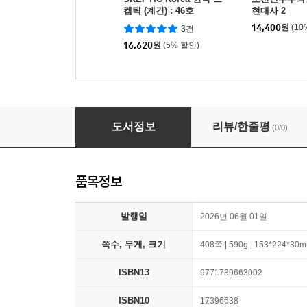
켑틱 (계간) : 46호
현대사 2
14,400
원
(10
3건
16,620
원
(5% 할인)
황해문화 (계간) : 여름 [2026년]
도서정보
리뷰/한줄평
(0/0)
품목정보
발행일
2026년 06월 01일
쪽수, 무게, 크기
408쪽 | 590g | 153*224*30
ISBN13
9771739663002
ISBN10
17396638