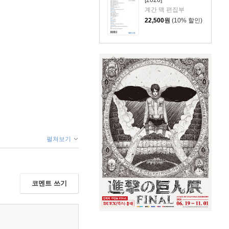
계간 맥 편집부
22,500
원
(10% 할인)
펼쳐보기
코멘트 쓰기