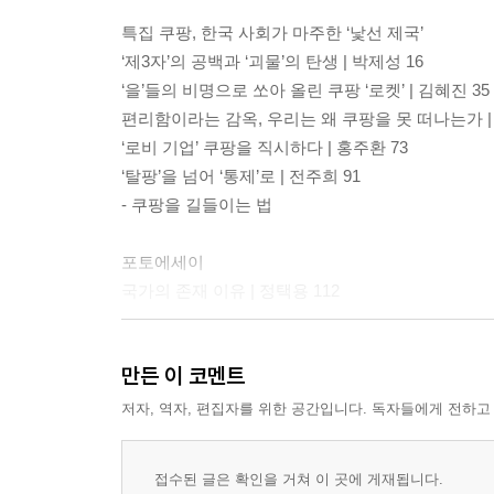
특집 쿠팡, 한국 사회가 마주한 ‘낯선 제국’
‘제3자’의 공백과 ‘괴물’의 탄생 | 박제성 16
‘을’들의 비명으로 쏘아 올린 쿠팡 ‘로켓’ | 김혜진 35
편리함이라는 감옥, 우리는 왜 쿠팡을 못 떠나는가 | 
‘로비 기업’ 쿠팡을 직시하다 | 홍주환 73
‘탈팡’을 넘어 ‘통제’로 | 전주희 91
- 쿠팡을 길들이는 법
포토에세이
국가의 존재 이유 | 정택용 112
창작
만든 이 코멘트
시 | 나희덕·박소란·이원하·마윤지 134
소설 | 죽이는 사람 | 최정화 155
저자, 역자, 편집자를 위한 공간입니다. 독자들에게 전하고
조용한 마을 | 이수경 179
접수된 글은 확인을 거쳐 이 곳에 게재됩니다.
에세이