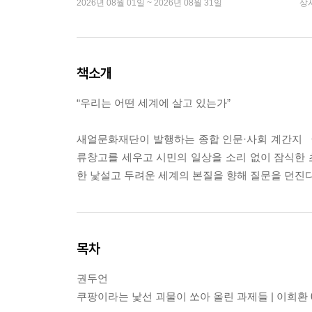
2026년 08월 01일 ~ 2026년 08월 31일
상
책소개
“우리는 어떤 세계에 살고 있는가”
새얼문화재단이 발행하는 종합 인문·사회 계간지 《황
류창고를 세우고 시민의 일상을 소리 없이 잠식한 초
한 낯설고 두려운 세계의 본질을 향해 질문을 던진다
목차
권두언
쿠팡이라는 낯선 괴물이 쏘아 올린 과제들 | 이희환 