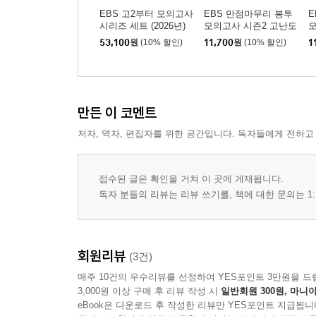
EBS 고2부터 모의고사
EBS 만점마무리 봉투
E
시리즈 세트 (2026년)
모의고사 시즌2 고난도
모
영어영역 3회분 (2026
수
53,100
원
(10% 할인)
11,700
원
(10% 할인)
1
년)
년
만든 이 코멘트
저자, 역자, 편집자를 위한 공간입니다. 독자들에게 전하고
접수된 글은 확인을 거쳐 이 곳에 게재됩니다.
독자 분들의 리뷰는 리뷰 쓰기를, 책에 대한 문의는 1:
회원리뷰
(3건)
매주 10건의 우수리뷰를 선정하여 YES포인트 3만원을 드
3,000원 이상 구매 후 리뷰 작성 시
일반회원 300원, 마니아
eBook은 다운로드 후 작성한 리뷰만 YES포인트 지급됩니