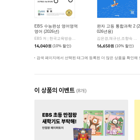
EBS 수능완성 영어영역
완자 고등 통합과학 2 (2
영어 (2026년)
026년용)
EBS 저
한국교육방송공사
김은경,채규선,조향숙 등저
|
14,040
원
(10% 할인)
16,650
원
(10% 할인)
검색 페이지에서 선택된 태그에 등록된 더 많은 상품을 확인해 
이 상품의 이벤트
(8개)