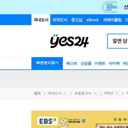
국내도서
외국도서
중고샵
eBook
크레마클럽
C
빠른분야찾기
베스트
신상품
이벤트
바이백
매
웰컴
국내도서
초등참고서
4학년