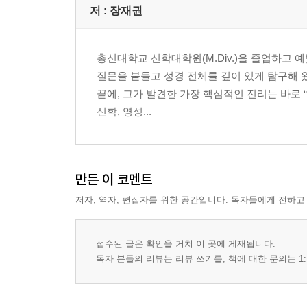
변화, 사건이 아닌 해석의 문제 _72
저 :
장재권
제2부 | 자아의 해체: 왕좌에서 내려올 때 열리는 에
총신대학교 신학대학원(M.Div.)을 졸업하고
질문을 붙들고 성경 전체를 깊이 있게 탐구해 
제3장 죄란 무엇인가?
끝에, 그가 발견한 가장 핵심적인 진리는 바로
에덴의 평안을 누리기 위한 단 하나의 조건 _81
신학, 영성...
나쁜 행동보다 무서운 나쁜 판단 _84
판단의 유혹: 내가 기준이 된 삶의 비극 _87
제물이 아닌 사람의 문제 _91
빌라도와 필룸, 창을 든 자아의 초상 _96
만든 이 코멘트
저자, 역자, 편집자를 위한 공간입니다. 독자들에게 전하고
제4장 예수님은 선악을 분별하지 않으셨다
당신의 ‘선함’ 뒤에 숨겨진 판단 _105
스스로 할 수 없다는 무력함의 역설 _110
접수된 글은 확인을 거쳐 이 곳에 게재됩니다.
하나님이 다 하신다 _113
독자 분들의 리뷰는 리뷰 쓰기를, 책에 대한 문의는 1:
주어의 전복: ‘내가’를 지우고 ‘은혜’를 쓰다 _120