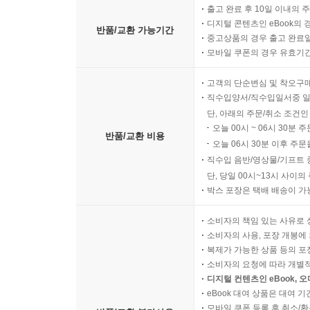
출고 완료 후 10일 이내의 
디지털 콘텐츠인 eBook의 
반품/교환 가능기간
중고상품의 경우 출고 완료일
모바일 쿠폰의 경우 유효기간(
고객의 단순변심 및 착오구
직수입양서/직수입일서중 일
단, 아래의 주문/취소 조건인
오늘 00시 ~ 06시 30분 
반품/교환 비용
오늘 06시 30분 이후 주문
직수입 음반/영상물/기프트 
단, 당일 00시~13시 사이
박스 포장은 택배 배송이 가
소비자의 책임 있는 사유로 
소비자의 사용, 포장 개봉에 
복제가 가능한 상품 등의 포장을 
소비자의 요청에 따라 개별
디지털 컨텐츠인 eBook, 
eBook 대여 상품은 대여 기
모바일 쿠폰 등록 후 취소/환