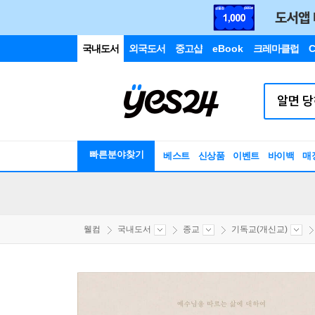
국내도서
외국도서
중고샵
eBook
크레마클럽
C
빠른분야찾기
베스트
신상품
이벤트
바이백
매
웰컴
국내도서
종교
기독교(개신교)