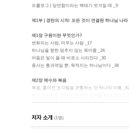
프롤로그 | 당연함이라는 백태가 벗겨질 때 _9
제1부 | 경탄의 시작: 모든 것이 연결된 하나님 나라
제1장 구원이란 무엇인가?
변화되는 사람, 머무는 사람 _17
하나님을 향한 멈추지 않는 목마름 _26
어둠은 빛이 올 때 비로소 사라진다 _30
용서는 통과역일 뿐, 목적지는 하나님이다 _36
제2장 예수와 복음
복음, 흩어진 조각들을 관통하는 단 하나의 이름 _4
예수 그리스도 안에서: 허무의 사막을 지나 에덴으로 
안식의 땅으로 돌아가는 유일한 길 _55
두 나무 사이에서 흐르는 은혜 _60
저자 소개
하나님이 다 하신다는 최고의 소식 _65
(1명)
사랑이 다 하신다 _69