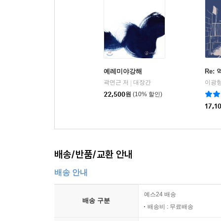
예레미야강해
Re:
곽면근 저
대장간
이광형
|
22,500
원
(10% 할인)
17,1
배송/반품/교환 안내
배송 안내
예스24 배송
배송 구분
배송비 : 무료배송