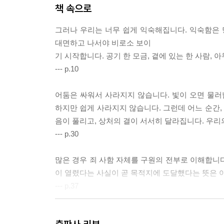
제3부 | 은혜의 실증: 인간의 무력을 뚫고 흐르는 신
책 속으로
제5장 통치자가 바뀔 때 삶은 기적이 된다
그러나 우리는 너무 쉽게 익숙해집니다. 익숙함은 
예수를 믿는다는 것의 의미 _129
대면하고 나서야 비로소 보이
당신은 누구의 통치를 받고 있습니까 _133
기 시작합니다. 공기 한 모금, 곁에 있는 한 사람,
예수님을 왕으로 영접하라 _137
--- p.10
제6장 죽음 너머가 아닌, 오늘을 사는 생명
어둠은 싸워서 사라지지 않습니다. 빛이 오면 물러
시간의 연장이 아닌 하나님을 아는 감각 _142
하지만 쉽게 사라지지 않습니다. 그런데 어느 순간
예수님이 우리의 구원자이신 이유 _156
음이 풀리고, 상처의 결이 서서히 달라집니다. 우리
--- p.30
제4부 | 안식의 사명: 하나님을 대면한 자가 누리는
많은 경우 죄 사함 자체를 구원의 전부로 이해합니
제7장 안식일의 사명
이 열렸다는 사실이 곧 목적지에 도달했다는 뜻은 
성취가 아닌 향유 _163
--- p.37
거룩한 낭비: 하나님을 가장 즐거워하는 능력 _171
장소가 아닌 관계로서의 하나님 나라 _178
생명나무는 살리는 나무이고 선악과는 죽이는 나무라