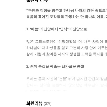
출판사 리뷰
하늘과 땅이 하나로 만나는 일상 _181
랑을 붙잡아 우리를 그분 곁으로 이끈다면, 하나님 
복음과 영적 전쟁 _187
하나님이 모든 것을 다 하신다”라는 고백과 십자가의
“판단과 걱정을 멈추고 하나님 나라의 경탄 속으로
--- p.63
복음의 흩어진 조각들을 관통하는 단 하나의 이름, 
제8장 은혜의 절대 주권
침묵하시는 하나님과 잠잠한 믿음 _194
죄는 먼저 나쁜 행동이 아니라, 하나님의 말씀 위에
1. ‘애씀’의 신앙에서 ‘안식’의 신앙으로
하나님은 내게 나쁜 일을 행하지 않으신다 _198
--- p.86
복음이라는 안전장치 _203
많은 그리스도인이 신앙생활을 '더 나은 사람이 
인생에 나쁜 열매가 맺히지 않는 비결 _207
내가 인생의 왕좌에 앉는 순간, 삶은 삐걱거리기 시
하나님이 다 하셨음을 믿고 그분의 사랑 안에 머무는
심이 엄습합니다. 내 기준에 미치지 못하는 타인을
삶에 기쁨이 찾아온 저자의 생생한 고백은 독자들에
제9장 하나님과 걷는 모든 순간
--- p.93
하나님이 다 하신다는 절대 주권의 복음 _213
2. 죄의 본질을 꿰뚫는 날카로운 통찰
인간의 무력을 뚫고 흐르는 전적인 은혜 _222
빌라도는 ‘창을 든 자’를 의미합니다. 흥미롭게도 나를
우연이라는 신화를 넘어 _226
‘나’라는 존재의 본질은 날카로운 창을 꼬챙이처럼 들
우리는 흔히 자신의 ‘선함’ 뒤에 숨겨진 판단의 칼
안식의 재발견: 경외심으로 회복되는 일상 _232
이렇게 이해되므로 빌라도에게 고난을 받으셨다는 
합니다. 선악을 분별하지 않으셨던 예수님의 발자
을 받으셨다는 고백은, 다름 아닌 창을 든 나의 자
구체적인 길을 제시합니다.
에필로그 | 왕좌에서 내려와 안식의 땅으로 _245
--- p.97
회원리뷰
3. 하나님 나라 복음의 총체적 회복
(0건)
안식이란 ‘아무것도 하지 않는 상태’가 아니라, ‘