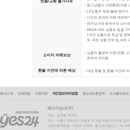
반품/교환 불가사유
중고상품이 구매확정(자동 
LP상품의 재생 불량 원인이 기
시간의 경과에 의해 재판매가
전자상거래 등에서의 소비자
eBook 세트 상품은 일괄 
1개의 상품으로 취급 및 판매
우, 세트 상품 전부 및 세트
상품의 불량에 의한 반품, 교
소비자 피해보상
준하여 처리됨
환불 지연에 따른 배상
대금 환불 및 환불 지연에 
회사소개
인재채용
이용약관
개인정보처리방침
청소년보호정책
도서홍보안내
대표 : 김석환, 최세라
주소 : 서울시 영등포구 은행로 11, 5층~6층(여의도동,일신
사업자등록번호 : 229-81-37000 통신판매업신고 : 제 200