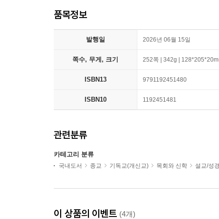
품목정보
발행일
2026년 06월 15일
쪽수, 무게, 크기
252쪽 | 342g | 128*205*20
ISBN13
9791192451480
ISBN10
1192451481
관련분류
카테고리 분류
국내도서
종교
기독교(개신교)
목회와 신학
설교/성
이 상품의 이벤트
(4개)