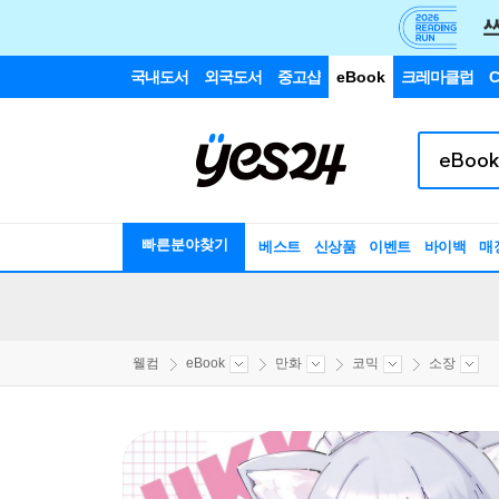
국내도서
외국도서
중고샵
eBook
크레마클럽
C
빠른분야찾기
베스트
신상품
이벤트
바이백
매
웰컴
eBook
만화
코믹
소장