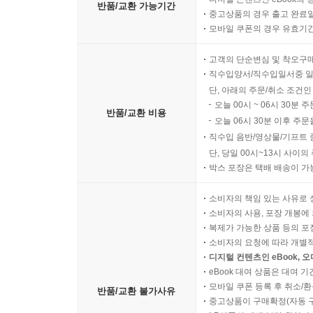
반품/교환 가능기간
중고상품의 경우 출고 완료일
모바일 쿠폰의 경우 유효기간(
고객의 단순변심 및 착오구
직수입양서/직수입일서중 일
단, 아래의 주문/취소 조건인
오늘 00시 ~ 06시 30분 
반품/교환 비용
오늘 06시 30분 이후 주문
직수입 음반/영상물/기프트 
단, 당일 00시~13시 사이
박스 포장은 택배 배송이 가
소비자의 책임 있는 사유로 
소비자의 사용, 포장 개봉에 
복제가 가능한 상품 등의 포장을 
소비자의 요청에 따라 개별
디지털 컨텐츠인 eBook, 
eBook 대여 상품은 대여 기
모바일 쿠폰 등록 후 취소/환
반품/교환 불가사유
중고상품이 구매확정(자동 