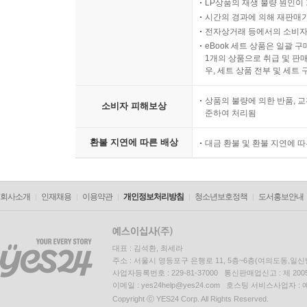
LP상품의 재생 불량 원인이 기
시간의 경과에 의해 재판매가
전자상거래 등에서의 소비자
eBook 세트 상품은 일괄 
1개의 상품으로 취급 및 판매
우, 세트 상품 전부 및 세트
상품의 불량에 의한 반품, 교
소비자 피해보상
준하여 처리됨
환불 지연에 따른 배상
대금 환불 및 환불 지연에 
회사소개
인재채용
이용약관
개인정보처리방침
청소년보호정책
도서홍보안내
대표 : 김석환, 최세라
주소 : 서울시 영등포구 은행로 11, 5층~6층(여의도동,일신
사업자등록번호 : 229-81-37000 통신판매업신고 : 제 200
이메일 : yes24help@yes24.com 호스팅 서비스사업자 :
Copyright ⓒ YES24 Corp. All Rights Reserved.