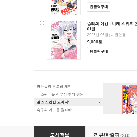
원클릭구매
승리의 여신 : 니케 스위트
01권
2026년 06월
제한없음
|
5,000
원
원클릭구매
영웅들의 무도회 개막!
「소원」을 이루어 주기 위해
걸즈 스킨십 코미디!
축구의 에고를 울려라!
승리의 여신 : 니케 스위트 인카운트
도서정보
리뷰/한줄평
(6/11)