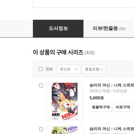
승리의 여신 : 니케 스위트 인카운트 02권
도서정보
리뷰/한줄평
(3/3)
이 상품의 구매 시리즈
(4개)
최신순
품절포함
전체
승리의 여신 : 니케 스위트
2026년 06월
제한없음
|
5,000
원
원클릭구매
바로구매
승리의 여신 : 니케 스위트