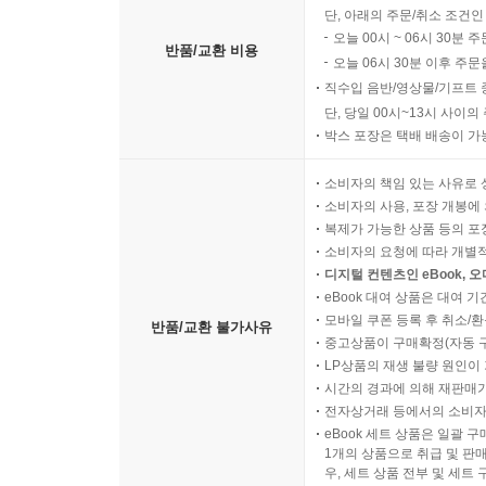
단, 아래의 주문/취소 조건인
오늘 00시 ~ 06시 30분 
반품/교환 비용
오늘 06시 30분 이후 주문
직수입 음반/영상물/기프트 
단, 당일 00시~13시 사이
박스 포장은 택배 배송이 가
소비자의 책임 있는 사유로 
소비자의 사용, 포장 개봉에 
복제가 가능한 상품 등의 포장을 
소비자의 요청에 따라 개별
디지털 컨텐츠인 eBook, 
eBook 대여 상품은 대여 기
모바일 쿠폰 등록 후 취소/환
반품/교환 불가사유
중고상품이 구매확정(자동 
LP상품의 재생 불량 원인이 기
시간의 경과에 의해 재판매가
전자상거래 등에서의 소비자
eBook 세트 상품은 일괄 
1개의 상품으로 취급 및 판매
우, 세트 상품 전부 및 세트