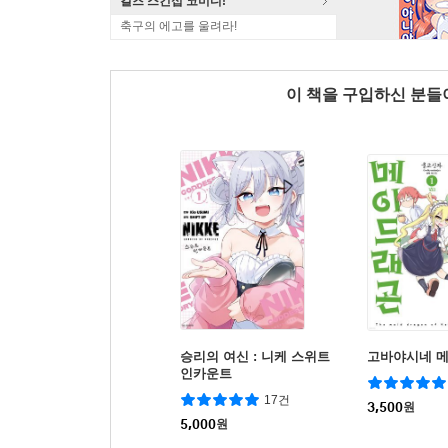
걸즈 스킨십 코미디!
축구의 에고를 울려라!
이 책을 구입하신 분
승리의 여신 : 니케 스위트
고바야시네 
인카운트
17건
3,500
원
5,000
원