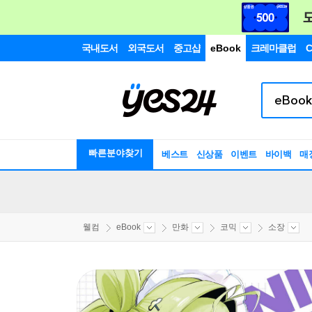
국내도서
외국도서
중고샵
eBook
크레마클럽
C
빠른분야찾기
베스트
신상품
이벤트
바이백
매
웰컴
eBook
만화
코믹
소장