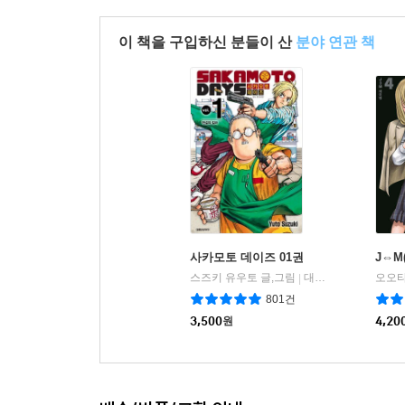
이 책을 구입하신 분들이 산
분야 연관 책
사카모토 데이즈 01권
J⇔M
스즈키 유우토 글,그림
대원씨아이/DCW
오오타
|
801건
3,500
원
4,20