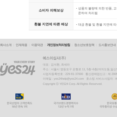
상품의 불량에 의한 반품, 교
소비자 피해보상
준하여 처리됨
환불 지연에 따른 배상
대금 환불 및 환불 지연에 
회사소개
인재채용
이용약관
개인정보처리방침
청소년보호정책
도서홍보안내
대표 : 김석환, 최세라
주소 : 서울시 영등포구 은행로 11, 5층~6층(여의도동,일신
사업자등록번호 : 229-81-37000 통신판매업신고 : 제 200
이메일 : yes24help@yes24.com 호스팅 서비스사업자 :
Copyright ⓒ YES24 Corp. All Rights Reserved.