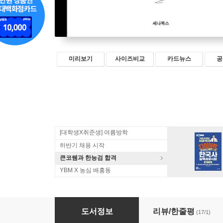
미리보기
사이즈비교
카드뉴스
공
[대학생X취준생] 여름방학
하반기 채용 시작
큰코쌤과 한능검 합격
YBM X 농심 배홍동
키다리 아저씨 2
도서정보
리뷰/한줄평
(17/1)