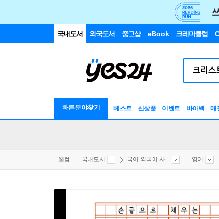
국내도서
외국도서
중고샵
eBook
크레마클럽
C
빠른분야찾기
베스트
신상품
이벤트
바이백
매
웰컴
국내도서
국어 외국어 사...
영어