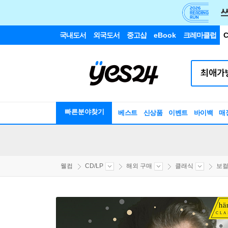
국내도서
외국도서
중고샵
eBook
크레마클럽
C
빠른분야찾기
베스트
신상품
이벤트
바이백
매
웰컴
CD/LP
해외 구매
클래식
보컬