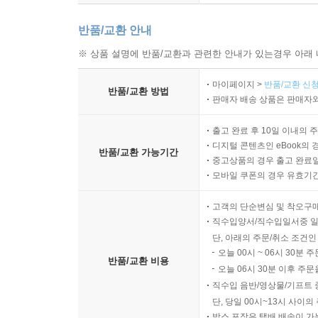
반품/교환 안내
※ 상품 설명에 반품/교환과 관련한 안내가 있는경우 아래 
마이페이지 >
반품/교환 신청
반품/교환 방법
판매자 배송 상품은 판매자와
출고 완료 후 10일 이내의 
디지털 콘텐츠인 eBook의 
반품/교환 가능기간
중고상품의 경우 출고 완료일
모바일 쿠폰의 경우 유효기간(
고객의 단순변심 및 착오구
직수입양서/직수입일서중 일
단, 아래의 주문/취소 조건인
오늘 00시 ~ 06시 30분 
반품/교환 비용
오늘 06시 30분 이후 주문
직수입 음반/영상물/기프트 
단, 당일 00시~13시 사이
박스 포장은 택배 배송이 가