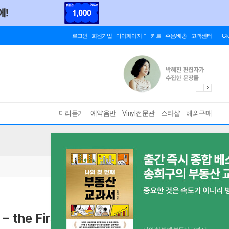
로그인
회원가입
마이페이지
카트
주문/배송
고객센터
Gl
미리듣기
예약음반
Vinyl전문관
스타샵
해외구매
the First Cantata Year, Vol. 7)