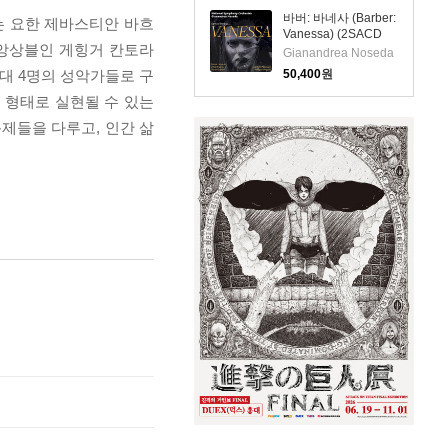
바버: 바네사 (Barber:
)는 요한 제바스티안 바흐
Vanessa) (2SACD
 앙상블인 게힝거 칸토라
Hybrid) - Gianandrea
Gianandrea Noseda
Noseda
대 4명의 성악가들로 구
50,400
원
 형태로 실현될 수 있는
제들을 다루고, 인간 삶