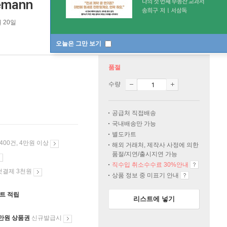
emann
월 20일
오늘은 그만 보기
품절
수량
공급처 직접배송
국내배송만 가능
별도카트
 400건, 4만원 이상
해외 거래처, 제작사 사정에 의한
품절/지연/출시지연 가능
직수입 취소수수료 30%안내
첫결제 3천원
상품 정보 중 미표기 안내
인트 적립
리스트에 넣기
만원 상품권
신규발급시