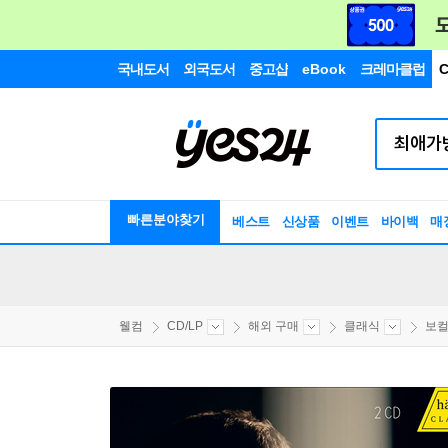
국내도서
외국도서
중고샵
eBook
크레마클럽
C
빠른분야찾기
베스트
신상품
이벤트
바이백
매
웰컴
CD/LP
해외 구매
클래식
보컬