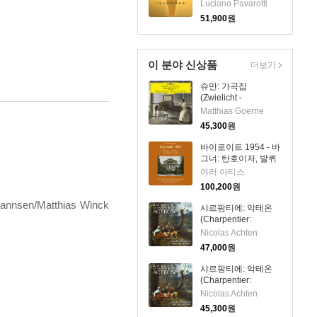
Pavarotti - The
Luciano Pavarotti
Greatest Hits) (3CD)
51,900
원
- Luciano Pavarotti
이 분야 신상품
더보기
슈만: 가곡집
(Zwielicht -
Schumann:
Matthias Goerne
Liederkreis)(CD) -
45,300
원
Matthias Goerne
바이로이트 1954 - 바
그너: 탄호이저, 발퀴
레, 로엔그린 & 파르
여러 아티스
지팔 (Bayreuth 1954
100,200
원
Wagner:
hannsen/Matthias Winck
Tannhauser, Die
샤르팡티에: 악테온
Walkure, Lohengrin
(Charpentier:
& Parsifal) (13CD
Acteon)(CD) -
Nicolas Achten
Boxset) - 여러 아티스
Nicolas Achten
47,000
원
샤르팡티에: 악테온
(Charpentier:
Acteon)(CD) -
Nicolas Achten
Nicolas Achten
45,300
원