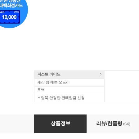
퍼스트 라이드
세상 참 예쁜 오드리
룩백
스틸북 한정판 판매알림 신청
바흐: 칸타타 7집 (Vision.bach - the First Cantat
상품정보
리뷰/한줄평
(0/0)