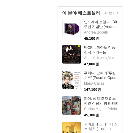
이 분야 베스트셀러
더보기
안드레아 보첼리 - 30
주년 기념반 (Andrea
Bocelli - Duets 30th
Andrea Bocelli
Anniversary) (2CD) -
45,100
원
Andrea Bocelli
바그너: 피아노 작품
전곡과 가곡들
(Wagner:
Andrej Hoteev,Maria Bulgakova
Declarations of
47,000
원
Love)(CD) - Andrej
Hoteev
푸치니: 오페라 '투란
도트' (Puccini: Opera
'Turandot') (180g)
Maria Callas
(3LP Boxset) - Maria
147,100
원
Callas
파야: 삼각 모자 & 스
페인 정원의 밤 (Falla:
The Three-Cornered
Carlos Miguel Prieto
Hat & Nights in the
45,300
원
Gardens of Spain)
(CD) - Carlos Miguel
파바로티 그레이티스
Prieto
트 히츠 (Luciano