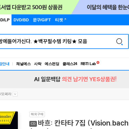
D/LP
DVD/BD
문구
/GIFT
티켓
독서유형검사
RBTI Lab
장안내
채널예스
사락
예스펀딩
클래스24
독서유형검사
AI 일문백답
의견 남기면 YES상품권!
/오페라
해외구매
바흐: 칸타타 7집 (Vision.bach - 
CD