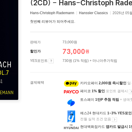
(2CD) - Hans-Christoph Rad
Hans-Christoph Rademann
Hanssler Classics
2026년 05
첫번째 리뷰어가 되어주세요.
판매가
73,000원
73,000
원
할인가
YES포인트
730원 (1% 적립) + 마니아추가적립
결제혜택
카카오페이
2,000원 즉시할인
일
페이코
1% 할인
포인트 결제시
토스페이
1만P 추첨 적립
+ 생애
예스24 현대카드
1~3% YES포
전월 실적 조건 없음
현대백화점카드
앱카드 발급시 1