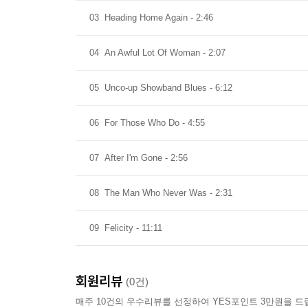
03
Heading Home Again - 2:46
04
An Awful Lot Of Woman - 2:07
05
Unco-up Showband Blues - 6:12
06
For Those Who Do - 4:55
07
After I'm Gone - 2:56
08
The Man Who Never Was - 2:31
09
Felicity - 11:11
회원리뷰
(0건)
매주 10건의 우수리뷰를 선정하여 YES포인트 3만원을 드