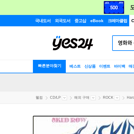
국내도서
외국도서
중고샵
eBook
크레마클럽
C
빠른분야찾기
베스트
신상품
이벤트
바이백
매
웰컴
CD/LP
해외 구매
ROCK
Har