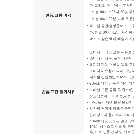
단, 아래의 주문/취소 조건인
오늘 00시 ~ 06시 30분 
반품/교환 비용
오늘 06시 30분 이후 주문
직수입 음반/영상물/기프트 
단, 당일 00시~13시 사이
박스 포장은 택배 배송이 가
소비자의 책임 있는 사유로 
소비자의 사용, 포장 개봉에 
복제가 가능한 상품 등의 포장을 
소비자의 요청에 따라 개별
디지털 컨텐츠인 eBook, 
eBook 대여 상품은 대여 기
모바일 쿠폰 등록 후 취소/환
반품/교환 불가사유
중고상품이 구매확정(자동 
LP상품의 재생 불량 원인이 기
시간의 경과에 의해 재판매가
전자상거래 등에서의 소비자
eBook 세트 상품은 일괄 
1개의 상품으로 취급 및 판매
우, 세트 상품 전부 및 세트