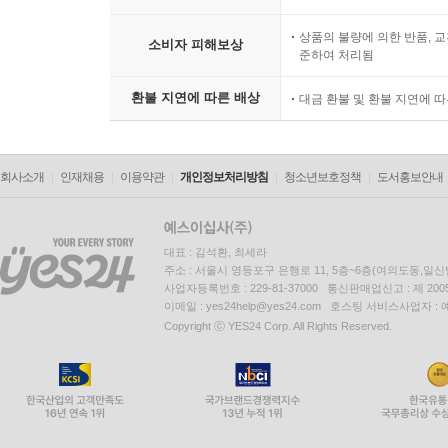
상품의 불량에 의한 반품, 교
소비자 피해보상
준하여 처리됨
환불 지연에 따른 배상
대금 환불 및 환불 지연에 
회사소개
인재채용
이용약관
개인정보처리방침
청소년보호정책
도서홍보안내
대표 : 김석환, 최세라
주소 : 서울시 영등포구 은행로 11, 5층~6층(여의도동,일신
사업자등록번호 : 229-81-37000 통신판매업신고 : 제 200
이메일 : yes24help@yes24.com 호스팅 서비스사업자 :
Copyright ⓒ YES24 Corp. All Rights Reserved.