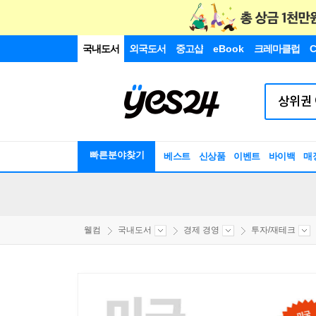
국내도서
외국도서
중고샵
eBook
크레마클럽
C
빠른분야찾기
베스트
신상품
이벤트
바이백
매
웰컴
국내도서
경제 경영
투자/재테크