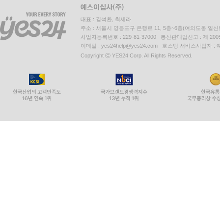
대표 : 김석환, 최세라
주소 : 서울시 영등포구 은행로 11, 5층~6층(여의도동,일신
사업자등록번호 : 229-81-37000 통신판매업신고 : 제 200
이메일 : yes24help@yes24.com 호스팅 서비스사업자 :
Copyright ⓒ YES24 Corp. All Rights Reserved.