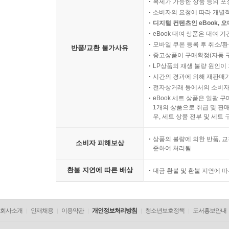
복제가 가능한 상품 등의 포장을 
소비자의 요청에 따라 개별
디지털 컨텐츠인 eBook, 
eBook 대여 상품은 대여 기
모바일 쿠폰 등록 후 취소/환
반품/교환 불가사유
중고상품이 구매확정(자동 
LP상품의 재생 불량 원인이 기
시간의 경과에 의해 재판매가
전자상거래 등에서의 소비자
eBook 세트 상품은 일괄 
1개의 상품으로 취급 및 판매
우, 세트 상품 전부 및 세트
상품의 불량에 의한 반품, 교
소비자 피해보상
준하여 처리됨
환불 지연에 따른 배상
대금 환불 및 환불 지연에 
회사소개
인재채용
이용약관
개인정보처리방침
청소년보호정책
도서홍보안내