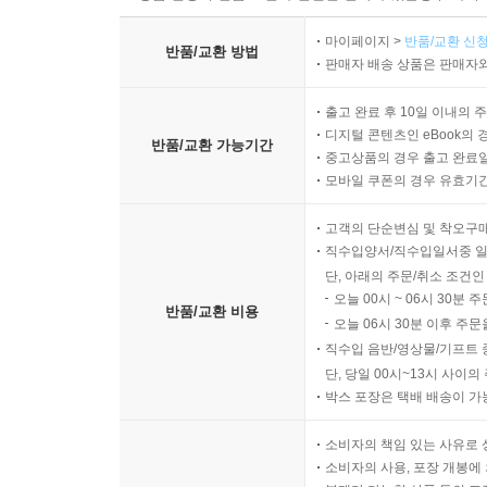
마이페이지 >
반품/교환 신청
반품/교환 방법
판매자 배송 상품은 판매자와
출고 완료 후 10일 이내의 
디지털 콘텐츠인 eBook의 
반품/교환 가능기간
중고상품의 경우 출고 완료일
모바일 쿠폰의 경우 유효기간(
고객의 단순변심 및 착오구
직수입양서/직수입일서중 일
단, 아래의 주문/취소 조건인
오늘 00시 ~ 06시 30분 
반품/교환 비용
오늘 06시 30분 이후 주문
직수입 음반/영상물/기프트 
단, 당일 00시~13시 사이
박스 포장은 택배 배송이 가
소비자의 책임 있는 사유로 
소비자의 사용, 포장 개봉에 