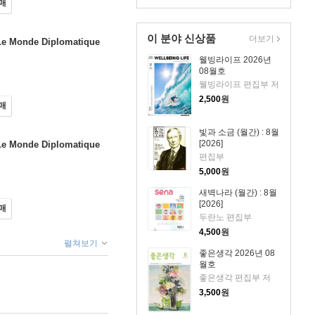
매
이 분야 신상품
더보기
onde Diplomatique
웰빙라이프 2026년
08월호
웰빙라이프 편집부 저
2,500
원
매
빛과 소금 (월간) : 8월
[2026]
onde Diplomatique
편집부
5,000
원
새벽나라 (월간) : 8월
[2026]
매
두란노 편집부
4,500
원
펼쳐보기
좋은생각 2026년 08
월호
좋은생각 편집부 저
3,500
원