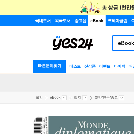
국내도서
외국도서
중고샵
eBook
크레마클럽
C
빠른분야찾기
베스트
신상품
이벤트
바이백
매
웰컴
eBook
잡지
교양/인문/종교