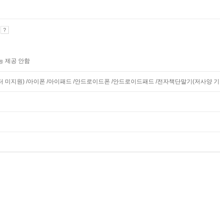
기
능 제공 안함
니터 미지원) /아이폰 /아이패드 /안드로이드폰 /안드로이드패드 /전자책단말기(저사양 기기 