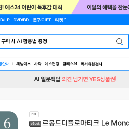
D/LP
DVD/BD
문구
/GIFT
티켓
장안내
채널예스
사락
예스펀딩
클래스24
독서유형검사
RBTI Lab
독서유형검사
AI 일문백답
의견 남기면 YES상품권!
PDF
르몽드디플로마티크 Le Monde Di
eBook