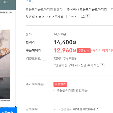
PDF ]
르몽드디플로마티크 편집부
주식회사 르몽드디플로마티크
2
첫번째 리뷰어가 되어주세요.
판매지수 12
정가
14,400원
14,400
원
판매가
12,960
원
쿠폰혜택가
(종이책 정가 대비
쿠폰받기
YES포인트
720원 (5% 적립)
5만원이상 구매 시 2천원 추가적립
추가혜택쿠폰
쿠폰받기
주문금액대별 할인쿠폰
결제혜택
카드/간편결제 혜택을 확인하세요