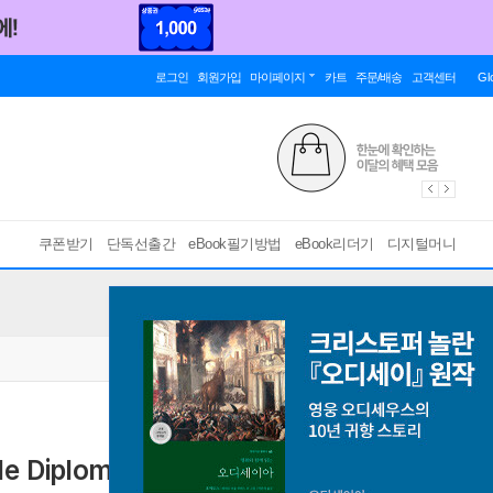
로그인
회원가입
마이페이지
카트
주문/배송
고객센터
Gl
쿠폰받기
단독선출간
eBook필기방법
eBook리더기
디지털머니
plomatique (월간) : 6월 [2026]
[