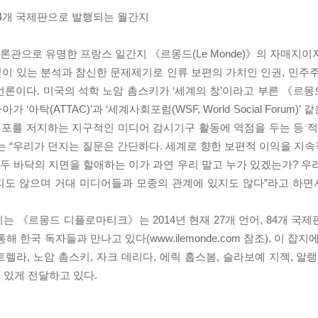
84개 국제판으로 발행되는 월간지
언론관으로 유명한 프랑스 일간지 《르몽드(Le Monde)》의 자매지
이 있는 분석과 참신한 문제제기로 인류 보편의 가치인 인권, 민주주
언론이다. 미국의 석학 노암 촘스키가 ‘세계의 창’이라고 부른 《르
탁(ATTAC)’과 ‘세계사회포럼(WSF, World Social Forum)’
 횡포를 저지하는 지구적인 미디어 감시기구 활동에 역점을 두는 등
는 “우리가 던지는 질문은 간단하다. 세계로 향한 보편적 이익을 지
 두 바닥의 지면을 할애하는 이가 과연 우리 말고 누가 있겠는가? 우
지도 않으며 거대 미디어들과 모종의 관계에 있지도 않다”라고 하
 《르몽드 디플로마티크》는 2014년 현재 27개 언어, 84개 국제판
해 한국 독자들과 만나고 있다(www.ilemonde.com 참조). 이 잡
트렐라, 노암 촘스키, 자크 데리다, 에릭 홉스봄, 슬라보예 지젝, 알
 있게 전달하고 있다.