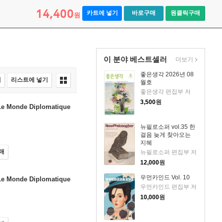
14,400
카트에 넣기
바로구매
원클릭구매
원
이 분야 베스트셀러
더보기
좋은생각 2026년 08
매
리스트에 넣기
월호
좋은생각 편집부 저
3,500
원
onde Diplomatique
뉴필로소퍼 vol.35 한
걸음 늦게 찾아오는
지혜
매
뉴필로소퍼 편집부 저
12,000
원
우먼카인드 Vol. 10
onde Diplomatique
우먼카인드 편집부 저
10,000
원