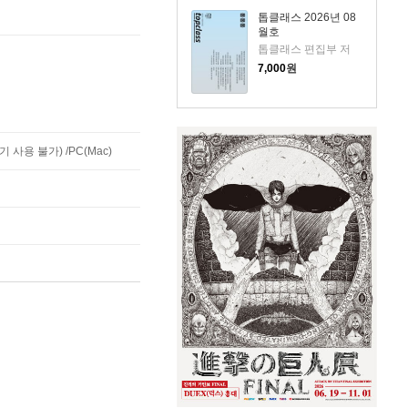
톱클래스 2026년 08
월호
톱클래스 편집부 저
7,000
원
사용 불가) /PC(Mac)