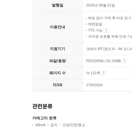
발행일
2026년 06월 01일
배송 없이 구매 후 바로 읽
제한없음
이용안내
TTS 가능
저작권 보호를 위해 인쇄 기
지원기기
크레마 /PC(윈도우 - 4K 모
파일/용량
PDF(DRM) | 56.24MB
페이지 수
약 132쪽
ISSN
27655504
관련분류
카테고리 분류
eBook
잡지
교양/인문/종교