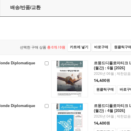
) : 6월 [2026]
배송/반품/교환
카트에 넣기
바로구매
원클릭구
선택한 구매 상품
총
0
개 /
0
원
e Diplomatique
르몽드디플로마티크 Le M
(월간) : 6월 [2026]
2026년 06월
제한없음
|
14,400
원
원클릭구매
바로구
e Diplomatique
르몽드디플로마티크 Le M
(월간) : 4월 [2026]
2026년 04월
제한없음
|
14,400
원