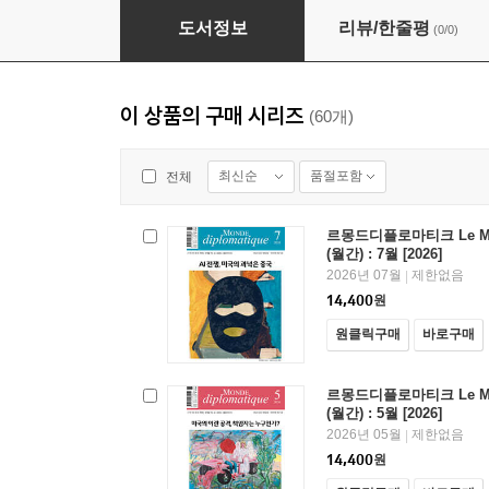
르몽드디플로마티크 Le Monde Diplomatique (월간
도서정보
리뷰/한줄평
(0/0)
이 상품의 구매 시리즈
(60개)
최신순
품절포함
전체
르몽드디플로마티크 Le Mond
(월간) : 7월 [2026]
2026년 07월
제한없음
|
14,400
원
원클릭구매
바로구매
르몽드디플로마티크 Le Mond
(월간) : 5월 [2026]
2026년 05월
제한없음
|
14,400
원