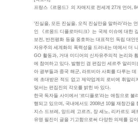
프랑스《르몽드》의 자매지로 전세계 27개 언어, 
‘진실을, 모든 진실을, 오직 진실만을 말하라’라는 
인 《르몽드 디플로마티크》는 국제 이슈에 대한 깊
보전, 반전평화 등을 옹호하는 대표적인 독립 대안
자유주의 세계화의 폭력성을 드러내는 데에서 더 나아가 ‘아
GO 활동과, 거대 미디어의 신자유주의적 논리와
에 참여하고 있다. 발행인 겸 편집인 세르주 알리미
아 광부들과 중국 해군, 라트비아 사회를 다루는 데
에 초대받은 적도 없고 제약업계의 로비에 휘말리
맞서는 편집진의 각오를 밝힌 바 있다.
한국 독자들 사이에서 ‘르디플로’라는 애칭으로 불리는
행되고 있으며, 국내에서도 2008년 10월 재창간을 통
지스 드브레, 앙드레 고르즈, 장 셰노, 리카르도 페
유명 필진이 글을 기고함으로써 다양한 의제를 깊이