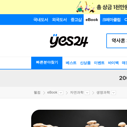
국내도서
외국도서
중고샵
eBook
크레마클럽
C
빠른분야찾기
베스트
신상품
이벤트
바이백
매
20
웰컴
eBook
자연과학
생명과학