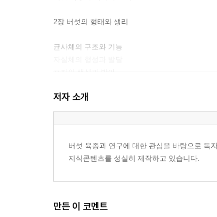
2장 버섯의 형태와 생리
균사체의 구조와 기능
자실체의 형성과 발달
포자의 생성과 발아
영양생장과 생식생장
저자 소개
온도와 수분에 따른 생리 반응
배지와 영양원의 이용 특성
3장 버섯의 유전적 특성
버섯 육종과 연구에 대한 관심을 바탕으로 독자
지식콘텐츠를 성실히 제작하고 있습니다.
유전 형질의 개념
형질 발현의 원리
유전 변이의 발생 요인
균주 간 유전적 차이
만든 이 코멘트
버섯의 교배형과 유전 구조