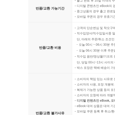
출고 완료 후 10일 이내의 
재배 조건에 따른 특성 비교
디지털 콘텐츠인 eBook의 
반품/교환 가능기간
중고상품의 경우 출고 완료일
검정 자료의 정리 방식
모바일 쿠폰의 경우 유효기간(
품종화 판단의 기본 기준
고객의 단순변심 및 착오구
10장 버섯 육종의 정리와 문서화
직수입양서/직수입일서중 일
단, 아래의 주문/취소 조건인
오늘 00시 ~ 06시 30분 
육종 과정의 단계별 기록
반품/교환 비용
오늘 06시 30분 이후 주문
균주 이력 관리
직수입 음반/영상물/기프트 
특성 조사표 작성
단, 당일 00시~13시 사이
사진 자료와 관찰 자료 정리
박스 포장은 택배 배송이 가
품종 설명서 구성 요소
연구 결과의 체계적 정리
소비자의 책임 있는 사유로 
소비자의 사용, 포장 개봉에 
복제가 가능한 상품 등의 포장을 
소비자의 요청에 따라 개별
디지털 컨텐츠인 eBook, 
eBook 대여 상품은 대여 기
모바일 쿠폰 등록 후 취소/환
반품/교환 불가사유