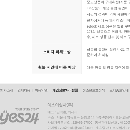
중고상품이 구매확정(자동 
LP상품의 재생 불량 원인이 기
시간의 경과에 의해 재판매가
전자상거래 등에서의 소비자
eBook 세트 상품은 일괄 
1개의 상품으로 취급 및 판매
우, 세트 상품 전부 및 세트
상품의 불량에 의한 반품, 교
소비자 피해보상
준하여 처리됨
환불 지연에 따른 배상
대금 환불 및 환불 지연에 
회사소개
인재채용
이용약관
개인정보처리방침
청소년보호정책
도서홍보안내
대표 : 김석환, 최세라
주소 : 서울시 영등포구 은행로 11, 5층~6층(여의도동,일신
사업자등록번호 : 229-81-37000 통신판매업신고 : 제 200
이메일 : yes24help@yes24.com 호스팅 서비스사업자 :