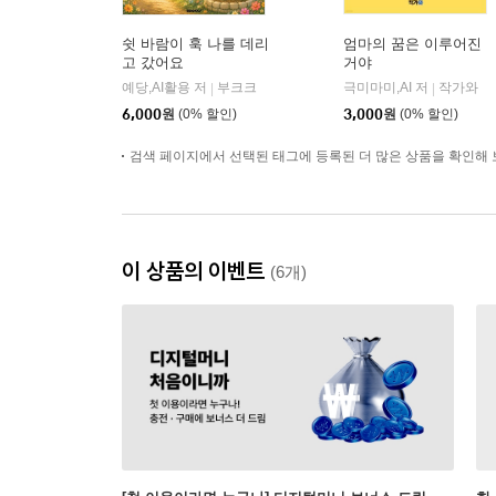
쉿 바람이 훅 나를 데리
엄마의 꿈은 이루어진
고 갔어요
거야
예당,AI활용 저
부크크
극미마미,AI 저
작가와
|
|
6,000
원
(0% 할인)
3,000
원
(0% 할인)
검색 페이지에서 선택된 태그에 등록된 더 많은 상품을 확인해 
이 상품의 이벤트
(6개)