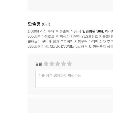
계통 분리와 계통 유지
교배 후 계통의 초기 관찰
6장 선발과 평가의 기초
한줄평
(0건)
1,000원 이상 구매 후 한줄평 작성 시
일반회원 50원, 마니
선발 대상 형질의 설정
eBook은 다운로드 후 작성한 리뷰만 YES포인트 지급됩니
생육 특성의 비교 관찰
클래스는 첫번째 회차 주문확정 시점부터 마지막 회차 주문
eBook 페이백, CD/LP, DVD/Blu-ray, 패션 및 판매금
수량 관련 형질의 평가
형태적 특성의 판별
환경 반응의 비교 기준
평점
선발 기준의 정리와 적용
한글 기준 50자까지 작성가능
7장 품질 형질과 특성 조사
자실체 크기와 형태
색과 조직감의 특성
발생 균일성과 수확성