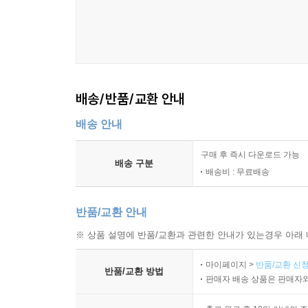
저장성과 변질 특성
상품성과 외관 평가
품질 형질의 기록 방법
8장 육종 실험의 구성과 관리
배송/반품/교환 안내
실험 목적의 설정
배송 안내
처리구와 대조구의 구성
재현성과 반복의 원리
구매 후 즉시 다운로드 가능
배양 환경의 통제
배송 구분
배송비 : 무료배송
관찰 항목의 설정
기록지 작성과 데이터 정리
반품/교환 안내
9장 품종 판별과 특성 검정
※ 상품 설명에 반품/교환과 관련한 안내가 있는경우 아래 
마이페이지 >
반품/교환 신청
품종 특성의 구분 기준
반품/교환 방법
판매자 배송 상품은 판매자와
계통 간 차이의 확인
형질의 일관성과 안정성 검토