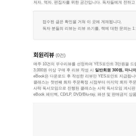
저자, 역자, 편집자를 위한 공간입니다. 독자들에게 전하고
형질 안정성과 유지
4장 육종 재료의 수집과 보존
접수된 글은 확인을 거쳐 이 곳에 게재됩니다.
독자 분들의 리뷰는 리뷰 쓰기를, 책에 대한 문의는 1:
야생 자원의 수집 원칙
균주의 분리와 확보
순수배양의 기본 과정
회원리뷰
(0건)
균주 특성의 기록과 관리
매주 10건의 우수리뷰를 선정하여 YES포인트 3만원을 드
보존 방법과 보존 환경
3,000원 이상 구매 후 리뷰 작성 시
일반회원 300원, 마니아
육종 재료의 오염 방지
eBook은 다운로드 후 작성한 리뷰만 YES포인트 지급됩니
클래스는 첫번째 회차 주문확정 시점부터 마지막 회차 주문
사락 독서모임으로 진행된 클래스는 사락 독서모임 게시판
5장 버섯의 교배와 계통 작성
eBook 페이백, CD/LP, DVD/Blu-ray, 패션 및 판매금
교배의 기본 원리
단포자 분리의 의미와 절차
모균주의 선정 기준
교배 조합의 설정 방법