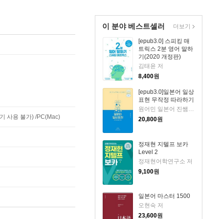
이 분야 베스트셀러
더보기
[epub3.0] 스피킹 매
트릭스 2분 영어 말하
기(2020 개정판)
김태윤 저
8,400
원
[epub3.0]일본어 일상
표현 무작정 따라하기
원어민 일본어 진쌤 저
사용 불가) /PC(Mac)
20,800
원
정재현 지텔프 보카
Level 2
정재현어학연구소 저
9,100
원
일본어 마스터 1500
오현숙 저
23,600
원