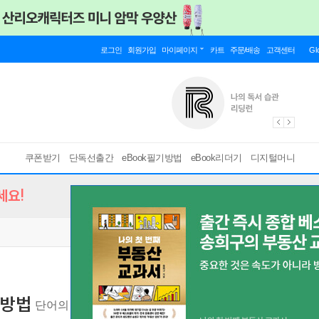
로그인
회원가입
마이페이지
카트
주문/배송
고객센터
Gl
쿠폰받기
단독선출간
eBook필기방법
eBook리더기
디지털머니
세요!
 방법
단어의 기원과 의미 변화로 읽는 언어의 역사와 질서