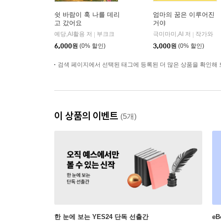
쉿 바람이 훅 나를 데리
엄마의 꿈은 이루어진
고 갔어요
거야
예당,AI활용 저
부크크
극미마미,AI 저
작가와
|
|
6,000
원
(0% 할인)
3,000
원
(0% 할인)
검색 페이지에서 선택된 태그에 등록된 더 많은 상품을 확인해 
이 상품의 이벤트
(5개)
한 눈에 보는 YES24 단독 선출간
e