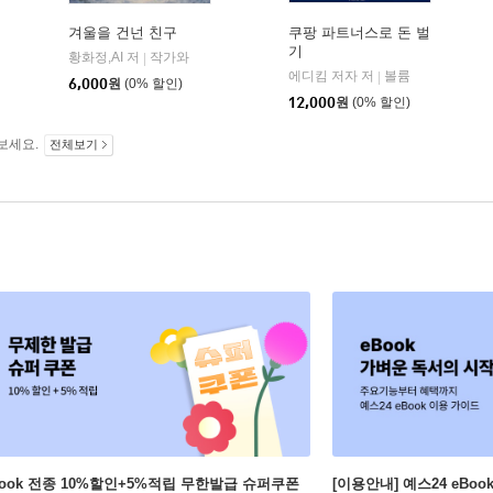
겨울을 건넌 친구
쿠팡 파트너스로 돈 벌
기
황화정,AI 저
작가와
|
에디킴 저자 저
볼륨
|
6,000
원
(0% 할인)
12,000
원
(0% 할인)
보세요.
전체보기
Book 전종 10%할인+5%적립 무한발급 슈퍼쿠폰
[이용안내] 예스24 eBo