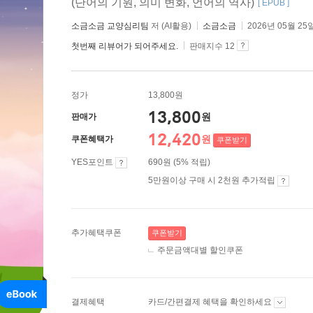
(단어의 기원, 의미 변화, 언어의 역사)
[ EPUB ]
소금소금 교양심리팀
저 (AI활용)
소금소금
2026년 05월 25
첫번째 리뷰어가 되어주세요.
판매지수 12
정가
13,800원
13,800
원
판매가
12,420
원
쿠폰혜택가
쿠폰받기
YES포인트
690원 (5% 적립)
5만원이상 구매 시 2천원 추가적립
추가혜택쿠폰
쿠폰받기
주문금액대별 할인쿠폰
결제혜택
카드/간편결제 혜택을 확인하세요