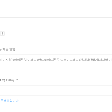
기
능 제공 안함
니터 미지원) /아이폰 /아이패드 /안드로이드폰 /안드로이드패드 /전자책단말기(저사양 기기 
A4 약 120쪽
된 콘텐츠입니다.