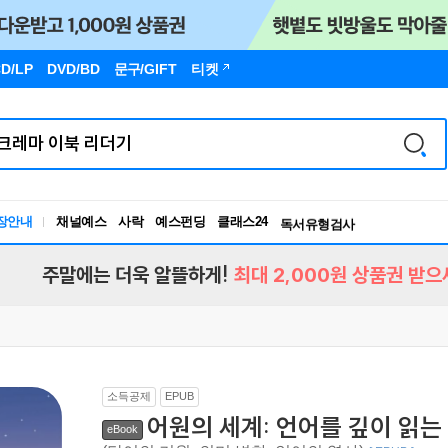
D/LP
DVD/BD
문구
/GIFT
티켓
장안내
채널예스
사락
예스펀딩
클래스24
독서유형검사
RBTI Lab
독서유형검사
주말에는 더욱 알뜰하게!
최대 2,000원 상품권 받으
소득공제
EPUB
어원의 세계: 언어를 깊이 읽는
eBook