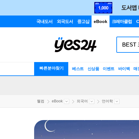
국내도서
외국도서
중고샵
eBook
크레마클럽
C
빠른분야찾기
베스트
신상품
이벤트
바이백
매
웰컴
eBook
외국어
언어학