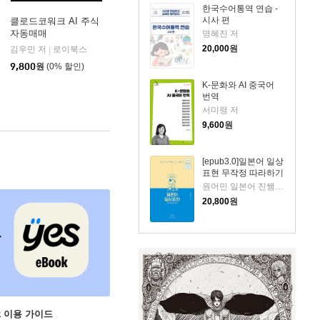
한국수어통역 연습 -
시사 편
클로드코워크 AI 주식
자동매매
명혜진 저
20,000
원
김우민 저
로이북스
|
9,800
원
(0% 할인)
K-문화와 AI 중국어
번역
서미령 저
9,600
원
[epub3.0]일본어 일상
표현 무작정 따라하기
원어민 일본어 진쌤 저
20,800
원
ok 이용 가이드