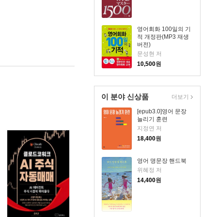
영어회화 100일의 기
적 개정판(MP3 재생
버전)
문성현 저
10,500
원
이 분야 신상품
더보기
[epub3.0]영어 문장
늘리기 훈련
지정연 저
18,400
원
영어 명문장 핸드북
위혜정 저
14,400
원