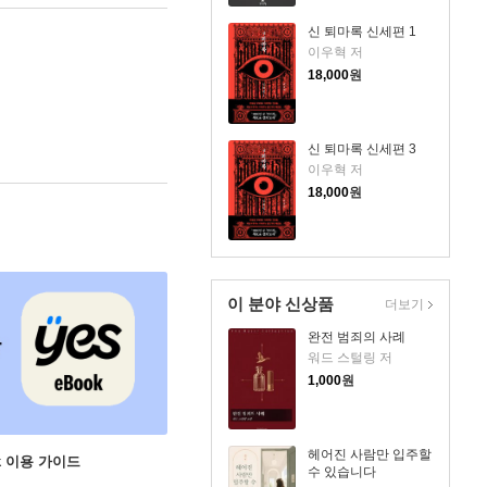
신 퇴마록 신세편 1
이우혁 저
18,000
원
신 퇴마록 신세편 3
이우혁 저
18,000
원
이 분야 신상품
더보기
완전 범죄의 사례
워드 스털링 저
1,000
원
헤어진 사람만 입주할
ok 이용 가이드
수 있습니다