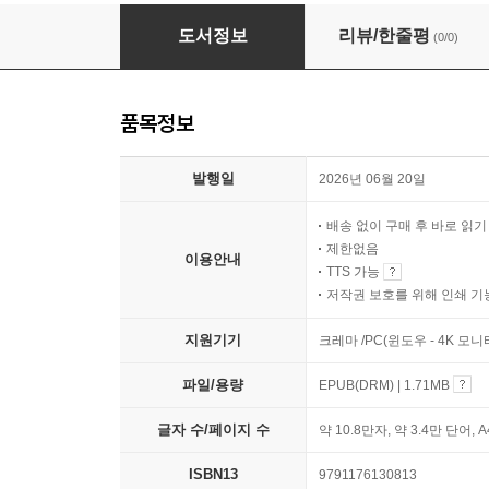
셜록 홈스와 마지막 독자
도서정보
리뷰/한줄평
(0/0)
품목정보
발행일
2026년 06월 20일
배송 없이 구매 후 바로 읽
제한없음
이용안내
TTS 가능
저작권 보호를 위해 인쇄 기
지원기기
크레마 /PC(윈도우 - 4K 모
파일/용량
EPUB(DRM) | 1.71MB
글자 수/페이지 수
약 10.8만자, 약 3.4만 단어, 
ISBN13
9791176130813