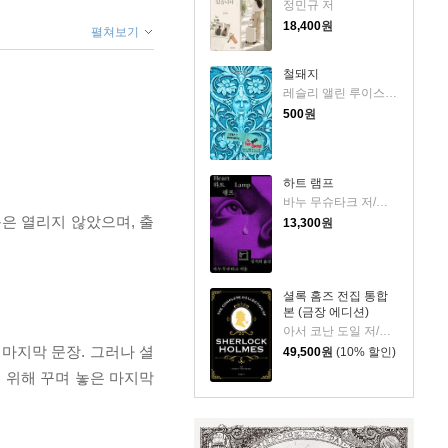
정민규 저
18,400
원
펼쳐보기
철돼지
레슬리 앨린 루이스 저
500
원
하트 램프
바누 무슈타크 저/김석희 역
문은 열리지 않았으며, 출
13,300
원
셜록 홈즈 전집 통합
본 (금장 에디션)
아서 코난 도일 저/박상은 역
 마지막 문장. 그러나 셜
49,500
원
(10% 할인)
 위해 꾸며 놓은 마지막