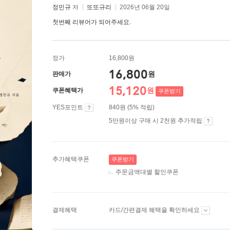
정민규
저
또또규리
2026년 06월 20일
첫번째 리뷰어가 되어주세요.
정가
16,800원
16,800
원
판매가
15,120
원
쿠폰혜택가
쿠폰받기
YES포인트
840원 (5% 적립)
5만원이상 구매 시 2천원 추가적립
추가혜택쿠폰
쿠폰받기
주문금액대별 할인쿠폰
결제혜택
카드/간편결제 혜택을 확인하세요