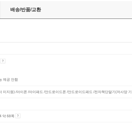
배송/반품/교환
기
능 제공 안함
니터 미지원) /아이폰 /아이패드 /안드로이드폰 /안드로이드패드 /전자책단말기(저사양 기기 
A4 약 68쪽