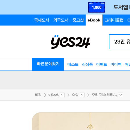
국내도서
외국도서
중고샵
eBook
크레마클럽
C
빠른분야찾기
베스트
신상품
이벤트
바이백
매
웰컴
eBook
소설
추리/미스터리/...