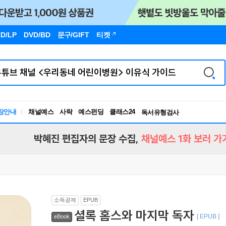
D/LP
DVD/BD
문구
/GIFT
티켓
장안내
채널예스
사락
예스펀딩
클래스24
독서유형검사
RBTI Lab
독서유형검사
박혜진 편집자의 문장 수집,
채널예스 1화 보러 가
소득공제
EPUB
셜록 홈스와 마지막 독자
[ EPUB ]
eBook