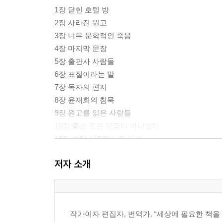
1장 닫힌 호텔 방
2장 사라진 원고
3장 너무 문학적인 죽음
4장 마지막 문장
5장 출판사 사람들
6장 표절이라는 말
7장 독자의 편지
8장 윤재희의 침묵
9장 원고를 읽은 사람들
10장 훔친 것은 문장이 아니었다
11장 호텔 복도에서의 11분
12장 한도현이 남긴 두 번째 파일
저자 소개
13장 마지막 독자
14장 작가가 숨긴 이야기
15장 범인은 결말을 썼다
작가이자 편집자, 번역가. “세상에 필요한 책
에필로그 왓슨의 기록