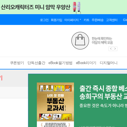
로그인
회원가입
마이페이지
카트
주문/배송
고객센터
Gl
쿠폰받기
단독선출간
eBook필기방법
eBook리더기
디지털머니
기