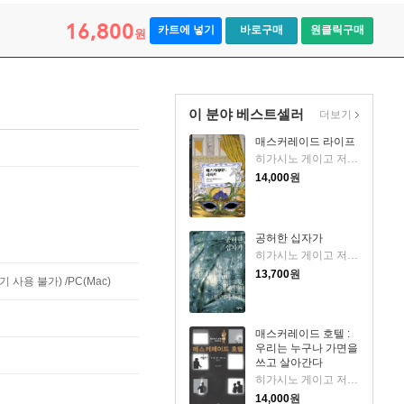
16,800
카트에 넣기
바로구매
원클릭구매
원
이 분야 베스트셀러
더보기
매스커레이드 라이프
히가시노 게이고 저/김은모 역
14,000
원
공허한 십자가
히가시노 게이고 저/이선희 역
13,700
원
사용 불가) /PC(Mac)
매스커레이드 호텔 :
우리는 누구나 가면을
쓰고 살아간다
히가시노 게이고 저/양윤옥 역
14,000
원