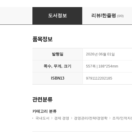
인도네시아 조세소송 판례집 II - 부가가치세·기타 
도서정보
리뷰/한줄평
(0/0)
품목정보
발행일
2026년 06월 01일
쪽수, 무게, 크기
557쪽 | 188*254mm
ISBN13
9791112202185
관련분류
카테고리 분류
국내도서
경제 경영
경영관리/전략/경영학
조직/인적자