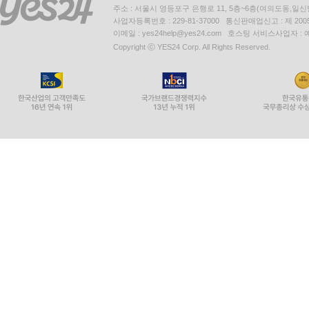
주소 : 서울시 영등포구 은행로 11, 5층~6층(여의도동,일신
사업자등록번호 : 229-81-37000 통신판매업신고 : 제 200
이메일 : yes24help@yes24.com 호스팅 서비스사업자 :
Copyright ⓒ YES24 Corp. All Rights Reserved.