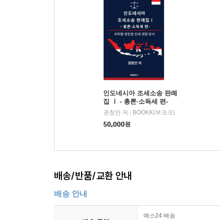
인도네시아 조세소송 판례
집 Ⅰ - 총론·소득세 편-
권창안 저
BOOKK(부크크)
|
50,000
원
배송/반품/교환 안내
배송 안내
예스24 배송