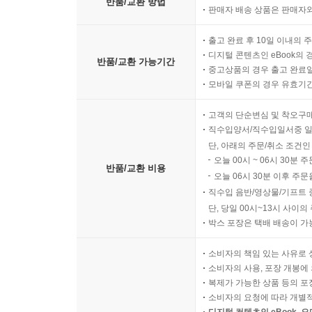
반품/교환 방법
판매자 배송 상품은 판매자와
출고 완료 후 10일 이내의 
디지털 콘텐츠인 eBook의 
반품/교환 가능기간
중고상품의 경우 출고 완료일
모바일 쿠폰의 경우 유효기간(
고객의 단순변심 및 착오구
직수입양서/직수입일서중 일
단, 아래의 주문/취소 조건인
오늘 00시 ~ 06시 30분 
반품/교환 비용
오늘 06시 30분 이후 주문
직수입 음반/영상물/기프트 
단, 당일 00시~13시 사이
박스 포장은 택배 배송이 가
소비자의 책임 있는 사유로 
소비자의 사용, 포장 개봉에 
복제가 가능한 상품 등의 포장을 
소비자의 요청에 따라 개별