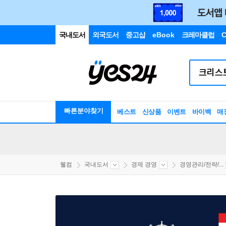
국내도서
외국도서
중고샵
eBook
크레마클럽
C
빠른분야찾기
베스트
신상품
이벤트
바이백
매
웰컴
국내도서
경제 경영
경영관리/전략/...