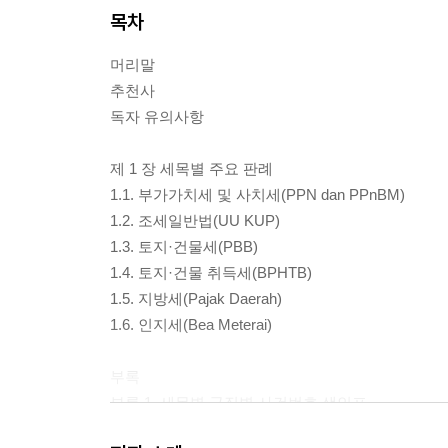
목차
머리말
추천사
독자 유의사항
제 1 장 세목별 주요 판례
1.1. 부가가치세 및 사치세(PPN dan PPnBM)
1.2. 조세일반법(UU KUP)
1.3. 토지·건물세(PBB)
1.4. 토지·건물 취득세(BPHTB)
1.5. 지방세(Pajak Daerah)
1.6. 인지세(Bea Meterai)
부록
부록 1. 세목별 군집별 사건번호 색인표
부록 2. 세목별 키워드 색인표