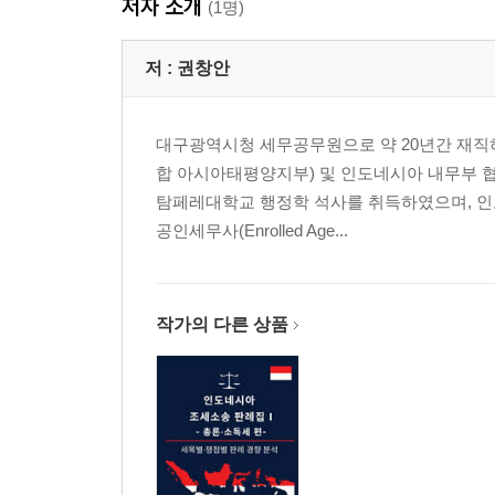
저자 소개
부록 3. 인도네시아 조세소송 관련 용어
(1명)
부록 4. 인도네시아 조세 판례 검색 방법 안내
저 :
권창안
대구광역시청 세무공무원으로 약 20년간 재직하
합 아시아태평양지부) 및 인도네시아 내무부
탐페레대학교 행정학 석사를 취득하였으며, 인
공인세무사(Enrolled Age...
작가의 다른 상품