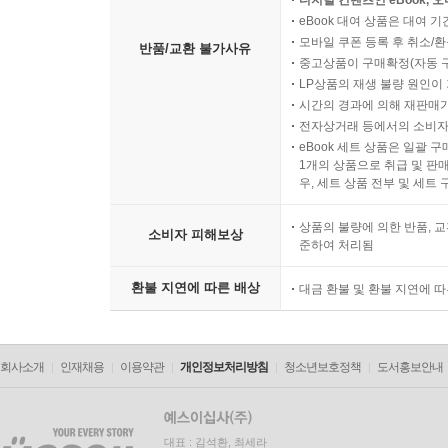
디지털 컨텐츠인 eBook, 
eBook 대여 상품은 대여 기
모바일 쿠폰 등록 후 취소/환
반품/교환 불가사유
중고상품이 구매확정(자동 
LP상품의 재생 불량 원인이 기
시간의 경과에 의해 재판매가
전자상거래 등에서의 소비자
eBook 세트 상품은 일괄 
1개의 상품으로 취급 및 판매
우, 세트 상품 전부 및 세트
상품의 불량에 의한 반품, 교
소비자 피해보상
준하여 처리됨
환불 지연에 따른 배상
대금 환불 및 환불 지연에 
회사소개
인재채용
이용약관
개인정보처리방침
청소년보호정책
도서홍보안내
대표 : 김석환, 최세라