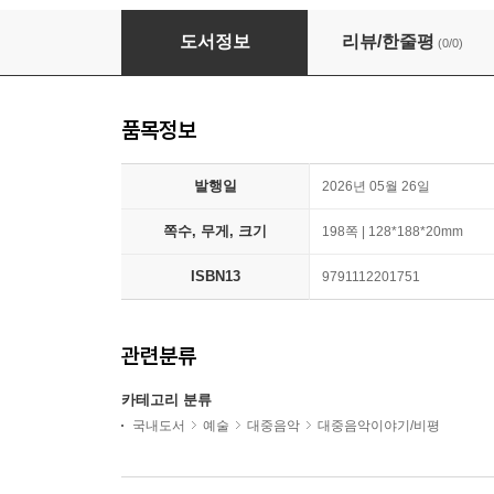
서태지와 아이들 그리고 BTS
도서정보
리뷰/한줄평
(0/0)
품목정보
발행일
2026년 05월 26일
쪽수, 무게, 크기
198쪽 | 128*188*20mm
ISBN13
9791112201751
관련분류
카테고리 분류
국내도서
예술
대중음악
대중음악이야기/비평