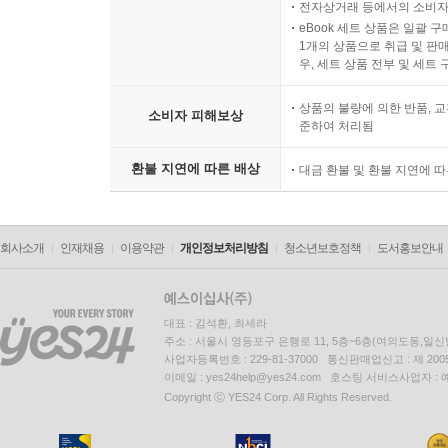
전자상거래 등에서의 소비자
eBook 세트 상품은 일괄 
1개의 상품으로 취급 및 판매
우, 세트 상품 전부 및 세트
상품의 불량에 의한 반품, 교
소비자 피해보상
준하여 처리됨
환불 지연에 따른 배상
대금 환불 및 환불 지연에 
회사소개
인재채용
이용약관
개인정보처리방침
청소년보호정책
도서홍보안내
대표 : 김석환, 최세라
주소 : 서울시 영등포구 은행로 11, 5층~6층(여의도동,일신
사업자등록번호 : 229-81-37000 통신판매업신고 : 제 200
이메일 : yes24help@yes24.com 호스팅 서비스사업자 :
Copyright ⓒ YES24 Corp. All Rights Reserved.