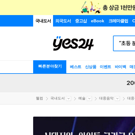
국내도서
외국도서
중고샵
eBook
크레마클럽
C
빠른분야찾기
베스트
신상품
이벤트
바이백
매
20
웰컴
국내도서
예술
대중음악
대중