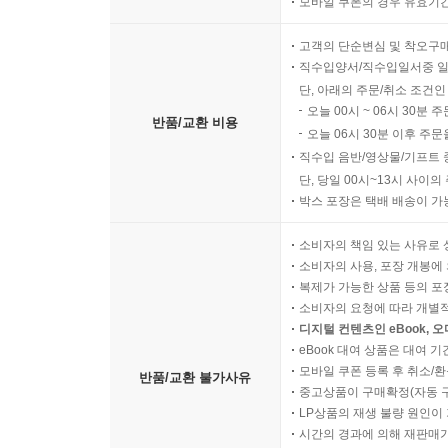
모바일 쿠폰의 경우 유효기간(
고객의 단순변심 및 착오구
직수입양서/직수입일서중 일
단, 아래의 주문/취소 조건인
오늘 00시 ~ 06시 30분 
반품/교환 비용
오늘 06시 30분 이후 주문
직수입 음반/영상물/기프트 
단, 당일 00시~13시 사이
박스 포장은 택배 배송이 가
소비자의 책임 있는 사유로 
소비자의 사용, 포장 개봉에 
복제가 가능한 상품 등의 포장을 
소비자의 요청에 따라 개별
디지털 컨텐츠인 eBook, 
eBook 대여 상품은 대여 기
모바일 쿠폰 등록 후 취소/환
반품/교환 불가사유
중고상품이 구매확정(자동 
LP상품의 재생 불량 원인이 기
시간의 경과에 의해 재판매가