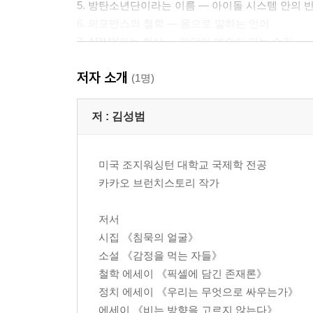
5. 방탄소년단이라는 이름 — 아이돌 시스템 안의 
6. 퍼포먼스의 철학 — 몸으로 말하는 언어
7. ARMY라는 현상 — 팬덤이 예술이 되는 순간
8. 빌보드 입성 — K팝은 어떻게 세계어가 됐는가
저자 소개
(1명)
3부 두 그룹을 함께 놓는다
저 :
김성범
9. 혁명가와 위로자 — 시대가 원하는 영웅의 얼굴
10. 검열과 자유 — 시대유감에서 다이너마이트까
미국 조지워싱턴 대학교 국제학 전공
11. 한국어로 세계를 울린다는 것
카카오 브런치스토리 작가
12. 대중음악은 철학이다 — 두 그룹이 남긴 질문
저서
닫는 말 — 두 개의 무대 앞에서
시집 《침묵의 얼굴》
소설 《감정을 먹는 자들》
철학 에세이 《픽셀에 담긴 존재론》
정치 에세이 《우리는 무엇으로 싸우는가》
에세이 《비는 방향을 고르지 않는다》