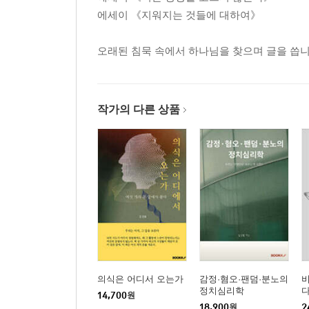
에세이 《지워지는 것들에 대하여》
오래된 침묵 속에서 하나님을 찾으며 글을 씁니
작가의 다른 상품
의식은 어디서 오는가
감정·혐오·팬덤·분노의
정치심리학
14,700
원
18,900
원
2